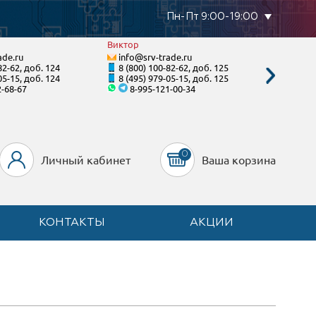
Пн-Пт 9:00-19:00
Виктор
Виктори
ade.ru
info@srv-trade.ru
info@s
82-62, доб. 124
8 (800) 100-82-62, доб. 125
8 (495)
05-15, доб. 124
8 (495) 979-05-15, доб. 125
8 (495)
2-68-67
8-995-121-00-34
8
0
Личный кабинет
Ваша корзина
КОНТАКТЫ
АКЦИИ