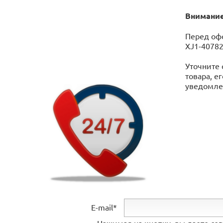
Внимание
Перед офо
XJ1-40782
Уточните 
товара, е
уведомлен
E-mail*
Нажимая на кнопку, вы даете со