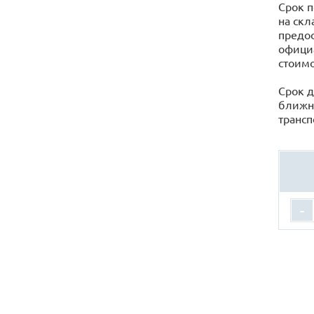
Срок п
на скл
предос
официа
стоимо
Срок д
ближн
трансп
-