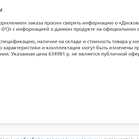
!
рмлением заказа просим сверять информацию о «Дисковая 
-01)» с информацией o данном продукте на официальном 
спецификацию, наличие на складе и стоимость товара у 
го характеристики и комплектация могут быть изменены 
ия. Указанная цена 634981 р. не является публичной оф
гласие на
обработку персональных данных
и соглашаетесь 