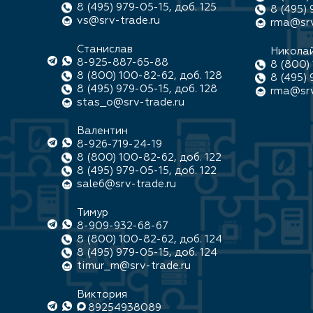
8 (495) 979-05-15, доб. 125
8 (495) 
vs@srv-trade.ru
rma@srv
Станислав
Никола
8-925-887-65-88
8 (800) 
8 (800) 100-82-62, доб. 128
8 (495) 
8 (495) 979-05-15, доб. 128
rma@srv
stas_o@srv-trade.ru
Валентин
8-926-719-24-19
8 (800) 100-82-62, доб. 122
8 (495) 979-05-15, доб. 122
sale6@srv-trade.ru
Тимур
8-909-932-68-67
8 (800) 100-82-62, доб. 124
8 (495) 979-05-15, доб. 124
timur_m@srv-trade.ru
Виктория
89254938089