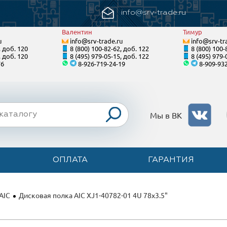
info@srv-trade.ru
Валентин
Тимур
u
info@srv-trade.ru
info@srv-tr
, доб. 120
8 (800) 100-82-62, доб. 122
8 (800) 100-
, доб. 120
8 (495) 979-05-15, доб. 122
8 (495) 979-
76
8-926-719-24-19
8-909-93
Мы в ВК
ОПЛАТА
ГАРАНТИЯ
AIC
Дисковая полка AIC XJ1-40782-01 4U 78x3.5"