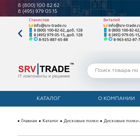
8 (800) 100 82 62
8 (495) 979 05 15
Станислав
Виталий
info@srv-trade.ru
info@srv-trade.r
. 121
8 (800) 100-82-62, доб. 128
8 (800) 100-82-62
. 121
8 (495) 979-05-15, доб. 128
8 (495) 979-05-15
8-925-887-65-88
8-963-652-87-
КАТАЛОГ
О КОМПАНИИ
Главная
Каталог
Дисковые полки
Дисковые полки 