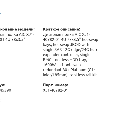
"
нование модели:
Краткое описание:
ая полка AIC XJ1-
Дисковая полка AIC XJ1-
01 4U 78x3.5"
40782-01 4U 78x3.5" hot-swap
bays, hot-swap JBOD with
single SAS 12G edge/24G hub
expander controller, single
BMC, tool-less HDD tray,
1600W 1+1 hot-swap
redundant 80+ Platinum (C14
inlet/185mm), tool-less rail kit
ул:
Парт. номер:
045390
XJ1-40782-01
: