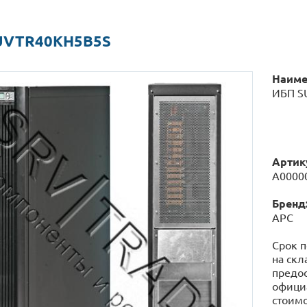
UVTR40KH5B5S
Наиме
ИБП S
Артик
А0000
Бренд
APC
Срок п
на скл
предос
официа
стоимо