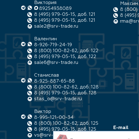
Виктория
Максим
89254938089
8 (800) 
8 (495) 979-05-15, доб. 121
8 (495) 
8 (495) 979-05-15, доб. 121
rma@srv
sale2@srv-trade.ru
Валентин
8-926-719-24-19
8 (800) 100-82-62, доб. 122
8 (495) 979-05-15, доб. 122
sale6@srv-trade.ru
Станислав
8-925-887-65-88
8 (800) 100-82-62, доб. 128
8 (495) 979-05-15, доб. 128
stas_o@srv-trade.ru
Виктор
8-995-121-00-34
8 (800) 100-82-62, доб. 125
E-mail
8 (495) 979-05-15, доб. 125
info@srv-t
vs@srv-trade.ru