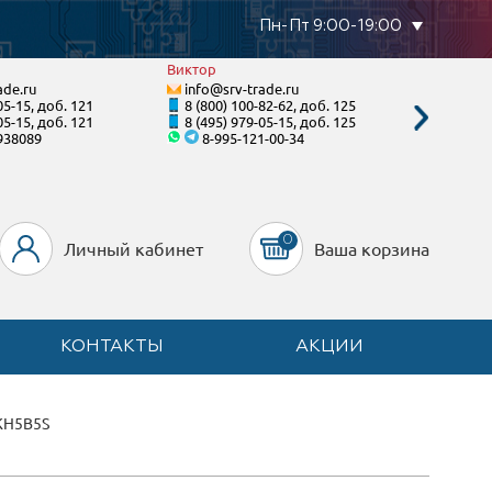
Пн-Пт 9:00-19:00
Виктор
Валенти
ade.ru
info@srv-trade.ru
info@s
05-15, доб. 121
8 (800) 100-82-62, доб. 125
8 (800)
05-15, доб. 121
8 (495) 979-05-15, доб. 125
8 (495)
938089
8-995-121-00-34
8-92
0
Личный кабинет
Ваша корзина
КОНТАКТЫ
АКЦИИ
KH5B5S