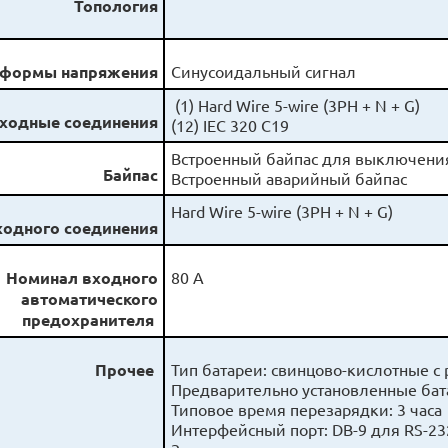
Топология
 формы напряжения
Синусоидальный сигнал
(1) Hard Wire 5-wire (3PH + N + 
ходные соединения
(12) IEC 320 C19
Встроенный байпас для выключения
Байпас
Встроенный аварийный байпас
Hard Wire 5-wire (3PH + N + G)
ходного соединения
Номинал входного
80 А
автоматического
предохранителя
Прочее
Тип батареи: свинцово-кислотные 
Предварительно устан
Типовое время перезарядки: 3 часа
Интерфейсный порт: DB-9 для RS-23