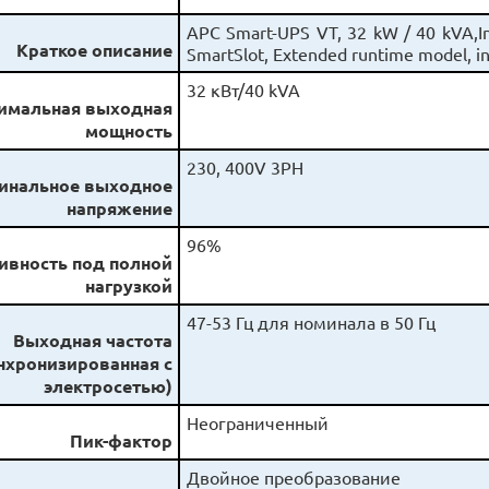
APC Smart-UPS VT, 32 kW / 40 kVA,I
Краткое описание
SmartSlot, Extended runtime model, in 
32 кВт/40 kVA
имальная выходная
мощность
230, 400V 3PH
инальное выходное
напряжение
96%
ивность под полной
нагрузкой
47-53 Гц для номинала в 50 Гц
Выходная частота
нхронизированная с
электросетью)
Неограниченный
Пик-фактор
Двойное преобразование