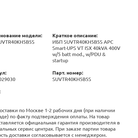
нование модели:
Краткое описание:
UVTR40KH5B5S
ИБП SUVTR40KH5B5S APC
Smart-UPS VT ISX 40kVA 400V
w/5 batt mod., w/PDU &
startup
ул:
Парт. номер:
029030
SUVTR40KH5B5S
:
оставки по Москве 1-2 рабочих дня (при наличии
аде) по факту подтверждения оплаты. На товар
тавляется официальная гарантия производителя в
льных сервис центрах. При заказе партии товара
сть доставки согласовывается с менеджером.