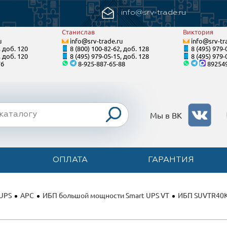
info@srv-trade.ru
Станислав
Виктория
u
info@srv-trade.ru
info@srv-tr
, доб. 120
8 (800) 100-82-62, доб. 128
8 (495) 979-
, доб. 120
8 (495) 979-05-15, доб. 128
8 (495) 979-
76
8-925-887-65-88
89254
Мы в ВК
ОПЛАТА
ГАРАНТИЯ
 UPS
APC
ИБП большой мощности Smart UPS VT
ИБП SUVTR40