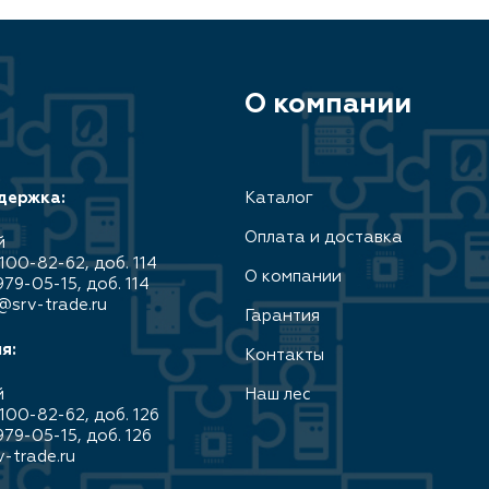
О компании
держка:
Каталог
Оплата и доставка
й
100-82-62, доб. 114
О компании
979-05-15, доб. 114
@srv-trade.ru
Гарантия
я:
Контакты
й
Наш лес
100-82-62, доб. 126
979-05-15, доб. 126
-trade.ru