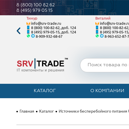
8 (800) 100 82 62
8 (495) 979 05 15
Тимур
Виталий
info@srv-trade.ru
info@srv-trade.r
. 122
8 (800) 100-82-62, доб. 124
8 (800) 100-82-62
. 122
8 (495) 979-05-15, доб. 124
8 (495) 979-05-15
8-909-932-68-67
8-963-652-87-
КАТАЛОГ
О КОМПАНИИ
Главная
Каталог
Источники бесперебойного питания