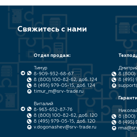
Свяжитесь с нами
Отдел продаж:
Техпод
Тимур
Дмитри
8-909-932-68-67
8 (800) 
8 (800) 100-82-62, доб. 124
8 (495) 
8 (495) 979-05-15, доб. 124
support
timur_m@srv-trade.ru
Гаранти
Виталий
8-963-652-87-76
Никола
8 (800) 100-82-62, доб. 120
8 (800) 
8 (495) 979-05-15, доб. 120
8 (495) 
v.dogonashev@srv-trade.ru
rma@srv