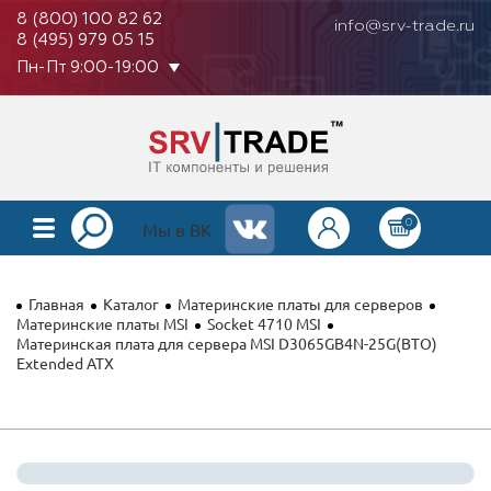
8 (800) 100 82 62
info@srv-trade.ru
8 (495) 979 05 15
Пн-Пт 9:00-19:00
0
КАТАЛОГ
Мы в ВК
О КОМПАНИИ
Главная
Каталог
Материнские платы для серверов
ОПЛАТА
Материнские платы MSI
Socket 4710 MSI
Материнская плата для сервера MSI D3065GB4N-25G(BTO)
Extended ATX
ГАРАНТИЯ
КОНТАКТЫ
АКЦИИ