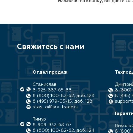
Свяжитесь с нами
Отдел продаж:
Техпод
Станислав
Дмитри
8-925-887-65-88
8 (800) 
8 (800) 100-82-62, доб. 128
8 (495) 
8 (495) 979-05-15, доб. 128
support
stas_o@srv-trade.ru
Гаранти
Тимур
8-909-932-68-67
Никола
8 (800) 100-82-62, доб. 124
8 (800) 