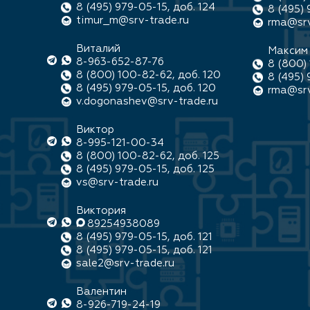
8 (495) 979-05-15, доб. 124
8 (495) 
timur_m@srv-trade.ru
rma@srv
Виталий
Максим
8-963-652-87-76
8 (800) 
8 (800) 100-82-62, доб. 120
8 (495) 
8 (495) 979-05-15, доб. 120
rma@srv
v.dogonashev@srv-trade.ru
Виктор
8-995-121-00-34
8 (800) 100-82-62, доб. 125
8 (495) 979-05-15, доб. 125
vs@srv-trade.ru
Виктория
89254938089
8 (495) 979-05-15, доб. 121
8 (495) 979-05-15, доб. 121
sale2@srv-trade.ru
Валентин
8-926-719-24-19