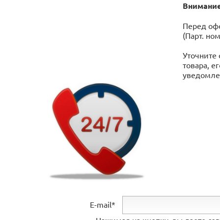
Внимание
Перед офо
(Парт. но
Уточните 
товара, е
уведомлен
E-mail*
Нажимая на кнопку, вы даете со