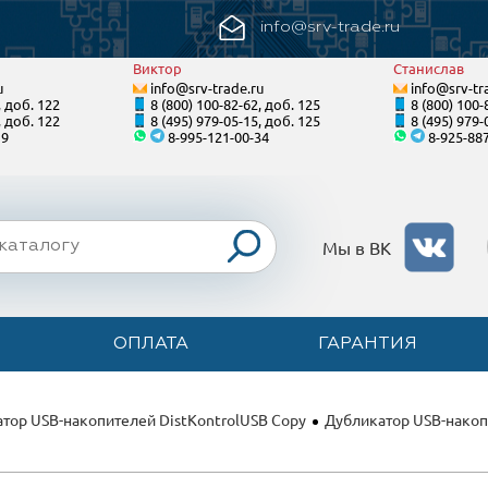
info@srv-trade.ru
Виктор
Станислав
u
info@srv-trade.ru
info@srv-tr
, доб. 122
8 (800) 100-82-62, доб. 125
8 (800) 100-
, доб. 122
8 (495) 979-05-15, доб. 125
8 (495) 979-
19
8-995-121-00-34
8-925-88
Мы в ВК
ОПЛАТА
ГАРАНТИЯ
тор USB-накопителей DistKontrolUSB Copy
Дубликатор USB-накопи