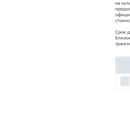
на скл
предос
официа
стоимо
Срок д
ближн
трансп
-