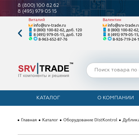
8 (800) 100 82 62
8 (495) 979 05 15
Виталий
Валентин
info@srv-trade.ru
info@srv-trade.r
. 121
8 (800) 100-82-62, доб. 120
8 (800) 100-82-62
. 121
8 (495) 979-05-15, доб. 120
8 (495) 979-05-15
8-963-652-87-76
8-926-719-24-
КАТАЛОГ
О КОМПАНИИ
Главная
Каталог
Оборудование DistKontrol
Дублика