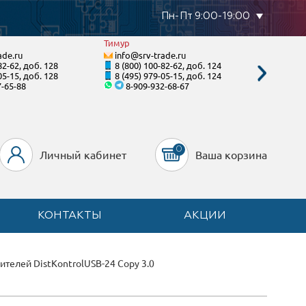
Пн-Пт 9:00-19:00
Тимур
Виктори
ade.ru
info@srv-trade.ru
info@s
82-62, доб. 128
8 (800) 100-82-62, доб. 124
8 (495)
05-15, доб. 128
8 (495) 979-05-15, доб. 124
8 (495)
7-65-88
8-909-932-68-67
8
0
Личный кабинет
Ваша корзина
КОНТАКТЫ
АКЦИИ
телей DistKontrolUSB-24 Copy 3.0