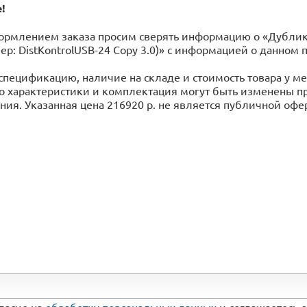
!
рмлением заказа просим сверять информацию о «Дубликат
мер: DistKontrolUSB-24 Copy 3.0)» с информацией o данно
спецификацию, наличие на складе и стоимость товара у 
го характеристики и комплектация могут быть изменены 
ия. Указанная цена 216920 р. не является публичной оф
гласие на
обработку персональных данных
и соглашаетесь 