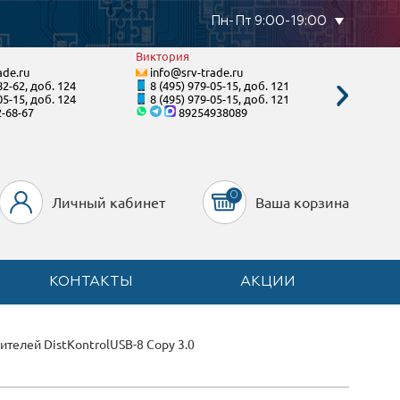
Пн-Пт 9:00-19:00
Виктория
Станисл
ade.ru
info@srv-trade.ru
info@s
82-62, доб. 124
8 (495) 979-05-15, доб. 121
8 (800)
05-15, доб. 124
8 (495) 979-05-15, доб. 121
8 (495)
2-68-67
89254938089
8-92
0
Личный кабинет
Ваша корзина
КОНТАКТЫ
АКЦИИ
телей DistKontrolUSB-8 Copy 3.0