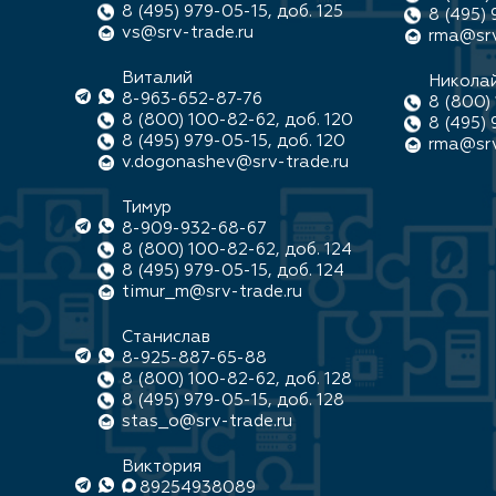
8 (495) 979-05-15, доб. 125
8 (495) 
vs@srv-trade.ru
rma@srv
Виталий
Никола
8-963-652-87-76
8 (800) 
8 (800) 100-82-62, доб. 120
8 (495) 
8 (495) 979-05-15, доб. 120
rma@srv
v.dogonashev@srv-trade.ru
Тимур
8-909-932-68-67
8 (800) 100-82-62, доб. 124
8 (495) 979-05-15, доб. 124
timur_m@srv-trade.ru
Станислав
8-925-887-65-88
8 (800) 100-82-62, доб. 128
8 (495) 979-05-15, доб. 128
stas_o@srv-trade.ru
Виктория
89254938089