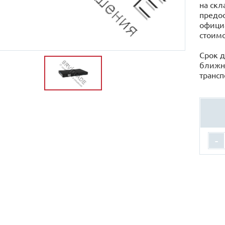
на скл
предос
официа
стоимо
Срок д
ближн
трансп
-