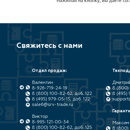
Свяжитесь с нами
Отдел продаж:
Техпод
Валентин
Дмитри
8-926-719-24-19
8 (800) 
8 (800) 100-82-62, доб. 122
8 (495) 
8 (495) 979-05-15, доб. 122
support
sale6@srv-trade.ru
Гаранти
Виктор
8-995-121-00-34
Максим
8 (800) 100-82-62, доб. 125
8 (800) 