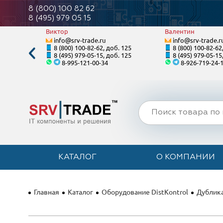
8 (800) 100 82 62
8 (495) 979 05 15
Виктор
Валентин
info@srv-trade.ru
info@srv-trade.r
. 128
8 (800) 100-82-62, доб. 125
8 (800) 100-82-62
. 128
8 (495) 979-05-15, доб. 125
8 (495) 979-05-15
8-995-121-00-34
8-926-719-24-
КАТАЛОГ
О КОМПАНИИ
Главная
Каталог
Оборудование DistKontrol
Дублика