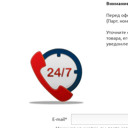
Внимание
Перед офо
(Парт. но
Уточните 
товара, е
уведомлен
E-mail*
Нажимая на кнопку, вы даете со