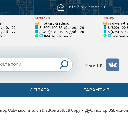
info@srv-trade.ru
Виталий
Тимур
u
info@srv-trade.ru
info@srv-tr
, доб. 122
8 (800) 100-82-62, доб. 120
8 (800) 100-
, доб. 122
8 (495) 979-05-15, доб. 120
8 (495) 979-
19
8-963-652-87-76
8-909-93
Мы в ВК
ОПЛАТА
ГАРАНТИЯ
тор USB-накопителей DistKontrolUSB Copy
Дубликатор USB-накопи