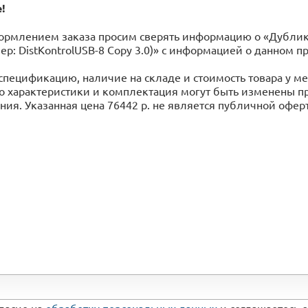
!
рмлением заказа просим сверять информацию о «Дубликат
мер: DistKontrolUSB-8 Copy 3.0)» с информацией o данном
спецификацию, наличие на складе и стоимость товара у 
го характеристики и комплектация могут быть изменены 
ия. Указанная цена 76442 р. не является публичной офер
гласие на
обработку персональных данных
и соглашаетесь 