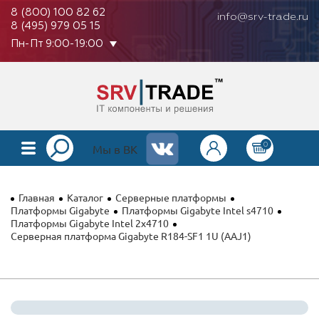
8 (800) 100 82 62
info@srv-trade.ru
8 (495) 979 05 15
Пн-Пт 9:00-19:00
0
КАТАЛОГ
Мы в ВК
О КОМПАНИИ
Главная
Каталог
Серверные платформы
ОПЛАТА
Платформы Gigabyte
Платформы Gigabyte Intel s4710
Платформы Gigabyte Intel 2x4710
Серверная платформа Gigabyte R184-SF1 1U (AAJ1)
ГАРАНТИЯ
КОНТАКТЫ
АКЦИИ