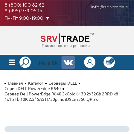
8 (800) 100 82 62
info@srv-trade.ru
8 (495) 979 05 15
Пн-Пт 9:00-19:00
0
КАТАЛОГ
Мы в ВК
О КОМПАНИИ
Главная
Каталог
Серверы DELL
ОПЛАТА
Серия DELL PowerEdge R640
Сервер Dell PowerEdge R640 2xGold 6130 2x32Gb 2RRD x8
1x1.2Tb 10K 2.5" SAS H730p mc iD9En i350 QP 2x
ГАРАНТИЯ
КОНТАКТЫ
АКЦИИ