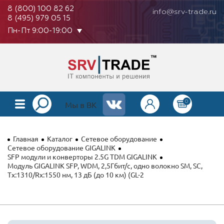
8 (800) 100 82 62
info@srv-trade.ru
8 (495) 979 05 15
Пн-Пт 9:00-19:00
0
КАТАЛОГ
Мы в ВК
О КОМПАНИИ
Главная
Каталог
Сетевое оборудование
ОПЛАТА
Сетевое оборудование GIGALINK
SFP модули и конверторы 2.5G TDM GIGALINK
Модуль GIGALINK SFP, WDM, 2,5Гбит/с, одно волокно SM, SC,
ГАРАНТИЯ
Tx:1310/Rx:1550 нм, 13 дБ (до 10 км) (GL-2
КОНТАКТЫ
АКЦИИ