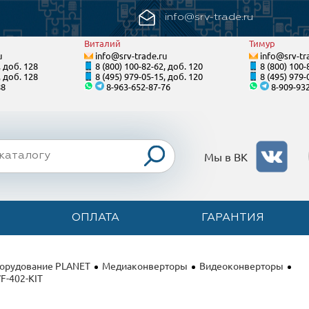
info@srv-trade.ru
Виталий
Тимур
u
info@srv-trade.ru
info@srv-tr
, доб. 128
8 (800) 100-82-62, доб. 120
8 (800) 100-
, доб. 128
8 (495) 979-05-15, доб. 120
8 (495) 979-
88
8-963-652-87-76
8-909-93
Мы в ВК
ОПЛАТА
ГАРАНТИЯ
борудование PLANET
Медиаконверторы
Видеоконверторы
F-402-KIT