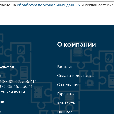
гласие на
обработку персональных данных
и соглашаетесь 
О компании
держка:
Каталог
Оплата и доставка
й
100-82-62, доб. 114
О компании
979-05-15, доб. 114
@srv-trade.ru
Гарантия
я:
Контакты
й
Наш лес