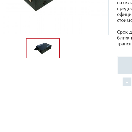
на скл
предос
официа
стоимо
Срок д
ближн
трансп
-