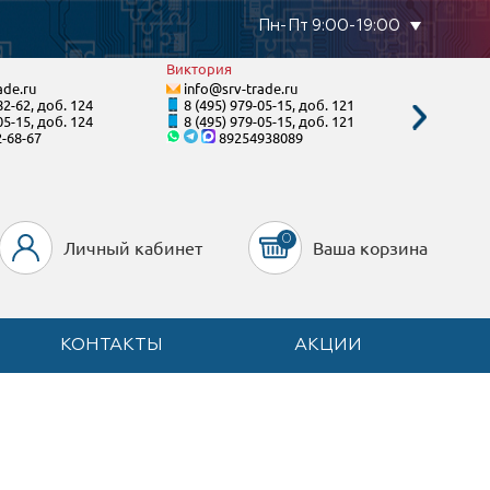
Пн-Пт 9:00-19:00
Виктория
Виктор
ade.ru
info@srv-trade.ru
info@s
82-62, доб. 124
8 (495) 979-05-15, доб. 121
8 (800)
05-15, доб. 124
8 (495) 979-05-15, доб. 121
8 (495)
2-68-67
89254938089
8-99
0
Личный кабинет
Ваша корзина
КОНТАКТЫ
АКЦИИ