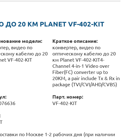
ДО 20 КМ PLANET VF-402-KIT
нование модели:
Краткое описание:
тер, видео по
конвертер, видео по
скому кабелю до 20
оптическому кабелю до 20
net VF-402-KIT
км Planet VF-402-KIT4-
Channel 4-in-1 Video over
Fiber(FC) converter up to
20KM, a pair include Tx & Rx in
package (TVI/CVI/AHD/CVBS)
ул:
Парт. номер:
076636
VF-402-KIT
:
T
оставки по Москве 1-2 рабочих дня (при наличии