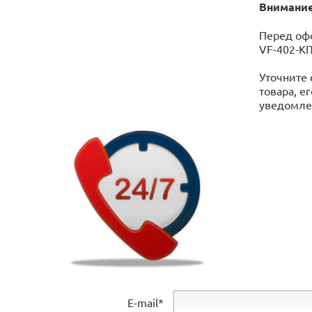
Внимание
Перед офо
VF-402-KI
Уточните 
товара, е
уведомлен
E-mail*