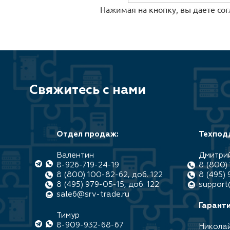
Нажимая на кнопку, вы даете со
Свяжитесь с нами
Отдел продаж:
Техпод
Валентин
Дмитри
8-926-719-24-19
8 (800) 
8 (800) 100-82-62, доб. 122
8 (495) 
8 (495) 979-05-15, доб. 122
support
sale6@srv-trade.ru
Гаранти
Тимур
8-909-932-68-67
Никола