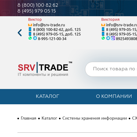
8 (800) 100 82 62
8 (495) 979 05 15
Виктор
Виктория
info@srv-trade.ru
info@srv-trade.r
. 120
8 (800) 100-82-62, доб. 125
8 (495) 979-05-15
. 120
8 (495) 979-05-15, доб. 125
8 (495) 979-05-15
8-995-121-00-34
892549380
КАТАЛОГ
О КОМПАНИИ
Главная
Каталог
Системы хранения информации
СХ