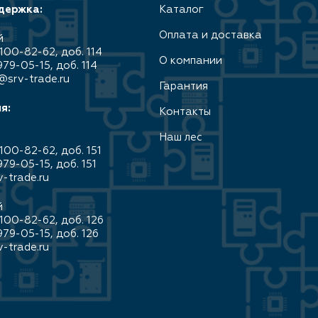
держка:
Каталог
Оплата и доставка
й
100-82-62, доб. 114
О компании
979-05-15, доб. 114
@srv-trade.ru
Гарантия
я:
Контакты
Наш лес
100-82-62, доб. 151
979-05-15, доб. 151
-trade.ru
й
100-82-62, доб. 126
979-05-15, доб. 126
-trade.ru