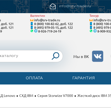
info@srv-trade.ru
Валентин
Тимур
u
info@srv-trade.ru
info@srv-tr
, доб. 121
8 (800) 100-82-62, доб. 122
8 (800) 100-
, доб. 121
8 (495) 979-05-15, доб. 122
8 (495) 979-
89
8-926-719-24-19
8-909-93
Мы в ВК
ОПЛАТА
ГАРАНТИЯ
Д Lenovo
СХД IBM
Серия Storwize V7000
Жесткий диск IBM 35