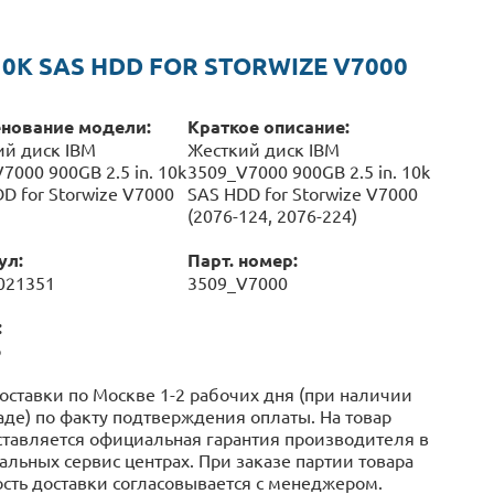
10K SAS HDD FOR STORWIZE V7000
нование модели:
Краткое описание:
ий диск IBM
Жесткий диск IBM
7000 900GB 2.5 in. 10k
3509_V7000 900GB 2.5 in. 10k
D for Storwize V7000
SAS HDD for Storwize V7000
(2076-124, 2076-224)
ул:
Парт. номер:
021351
3509_V7000
:
o
оставки по Москве 1-2 рабочих дня (при наличии
аде) по факту подтверждения оплаты. На товар
тавляется официальная гарантия производителя в
льных сервис центрах. При заказе партии товара
сть доставки согласовывается с менеджером.