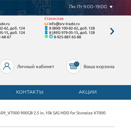
Пн-Пт 9:00-19:00
Станислав
Виталий
ade.ru
info@srv-trade.ru
info@s
82-62, доб. 124
8 (800) 100-82-62, доб. 128
8 (800)
05-15, доб. 124
8 (495) 979-05-15, доб. 128
8 (495)
2-68-67
8-925-887-65-88
8-96
0
Личный кабинет
Ваша корзина
КОНТАКТЫ
АКЦИИ
09_V7000 900GB 2.5 in. 10k SAS HDD for Storwize V7000