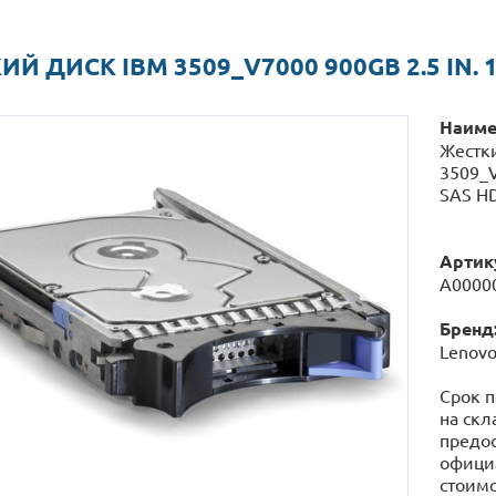
Й ДИСК IBM 3509_V7000 900GB 2.5 IN. 
Наиме
Жестк
3509_V
SAS HD
Артик
А0000
Бренд
Lenov
Срок п
на скл
предос
официа
стоимо