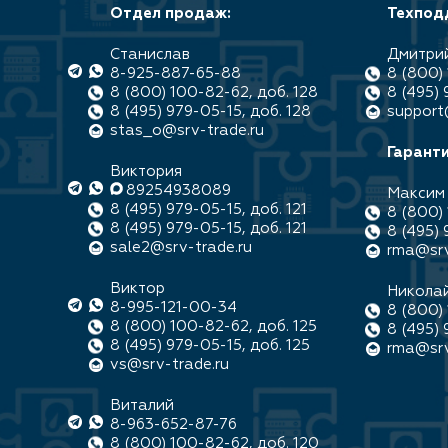
Отдел продаж:
Техпод
Станислав
Дмитри
8-925-887-65-88
8 (800) 
8 (800) 100-82-62, доб. 128
8 (495) 
8 (495) 979-05-15, доб. 128
support
stas_o@srv-trade.ru
Гаранти
Виктория
89254938089
Максим
8 (495) 979-05-15, доб. 121
8 (800) 
8 (495) 979-05-15, доб. 121
8 (495) 
sale2@srv-trade.ru
rma@srv
Виктор
Никола
8-995-121-00-34
8 (800) 
8 (800) 100-82-62, доб. 125
8 (495) 
8 (495) 979-05-15, доб. 125
rma@srv
vs@srv-trade.ru
Виталий
8-963-652-87-76
8 (800) 100-82-62, доб. 120