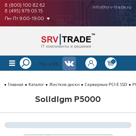
8 (800) 100 82 62
info@srv-trade.ru
8 (495) 979 05 15
Пн-Пт 9:00-19:00
0
КАТАЛОГ
Мы в ВК
О КОМПАНИИ
Главная
Каталог
Жесткие диски
Серверные PCI-E SSD
P
ОПЛАТА
Solidigm P5000
ГАРАНТИЯ
КОНТАКТЫ
АКЦИИ