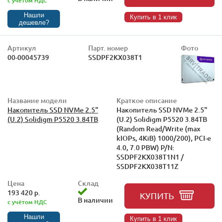
с учётом НДС
Нашли
Купить в 1 клик
дешевле?
Артикул
Парт. номер
Фото
00-00045739
SSDPF2KX038T1
Название модели
Краткое описание
Накопитель SSD NVMe 2.5"
Накопитель SSD NVMe 2.5"
(U.2) Solidigm P5520 3.84TB
(U.2) Solidigm P5520 3.84TB
(Random Read/Write (max
kIOPs, 4KiB) 1000/200), PCI-e
4.0, 7.0 PBW) P/N:
SSDPF2KX038T1N1 /
SSDPF2KX038T11Z
Цена
Склад
193 420 р.
КУПИТЬ
В наличии
с учётом НДС
Нашли
Купить в 1 клик