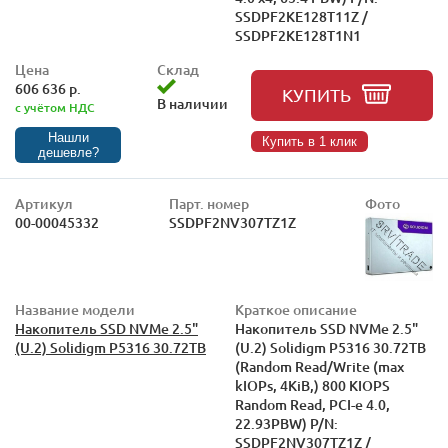
SSDPF2KE128T11Z /
SSDPF2KE128T1N1
Цена
Склад
606 636 р.
КУПИТЬ
В наличии
с учётом НДС
Нашли
Купить в 1 клик
дешевле?
Артикул
Парт. номер
Фото
00-00045332
SSDPF2NV307TZ1Z
Название модели
Краткое описание
Накопитель SSD NVMe 2.5"
Накопитель SSD NVMe 2.5"
(U.2) Solidigm P5316 30.72TB
(U.2) Solidigm P5316 30.72TB
(Random Read/Write (max
kIOPs, 4KiB,) 800 KIOPS
Random Read, PCI-e 4.0,
22.93PBW) P/N:
SSDPF2NV307TZ1Z /