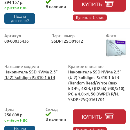
294 157 р.
КУПИТЬ
В наличии
с учётом НДС
Нашли
Купить в 1 клик
дешевле?
Артикул
Парт. номер
Фото
00-00035436
SSDPF2SQ016TZ
Название модели
Краткое описание
Накопитель SSD NVMe 2.5"
Накопитель SSD NVMe 2.5"
(U.2) Solidigm P5810 1.6TB
(U.2) Solidigm P5810 1.6TB
(Random Read/Write (max
kIOPs, 4KiB, QD256) 930/510),
PCIe 4.0 x4, 50 DWPD) P/N:
SSDPF2SQ016TZ01
Цена
Склад
250 608 р.
КУПИТЬ
В наличии
с учётом НДС
Нашли