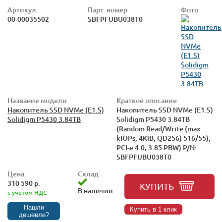
Артикул
Парт. номер
Фото
00-00035502
SBFPFUBU038T0
Название модели
Краткое описание
Накопитель SSD NVMe (E1.S)
Накопитель SSD NVMe (E1.S)
Solidigm P5430 3.84TB
Solidigm P5430 3.84TB
(Random Read/Write (max
kIOPs, 4KiB, QD256) 516/55),
PCI-e 4.0, 3.85 PBW) P/N:
SBFPFUBU038T0
Цена
Склад
310 590 р.
КУПИТЬ
В наличии
с учётом НДС
Нашли
Купить в 1 клик
дешевле?