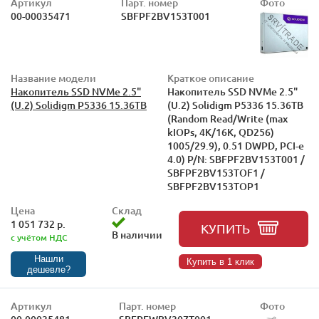
Артикул
Парт. номер
Фото
00-00035471
SBFPF2BV153T001
Название модели
Краткое описание
Накопитель SSD NVMe 2.5"
Накопитель SSD NVMe 2.5"
(U.2) Solidigm P5336 15.36TB
(U.2) Solidigm P5336 15.36TB
(Random Read/Write (max
kIOPs, 4K/16K, QD256)
1005/29.9), 0.51 DWPD, PCI-e
4.0) P/N: SBFPF2BV153T001 /
SBFPF2BV153TOF1 /
SBFPF2BV153TOP1
Цена
Склад
1 051 732 р.
КУПИТЬ
В наличии
с учётом НДС
Нашли
Купить в 1 клик
дешевле?
Артикул
Парт. номер
Фото