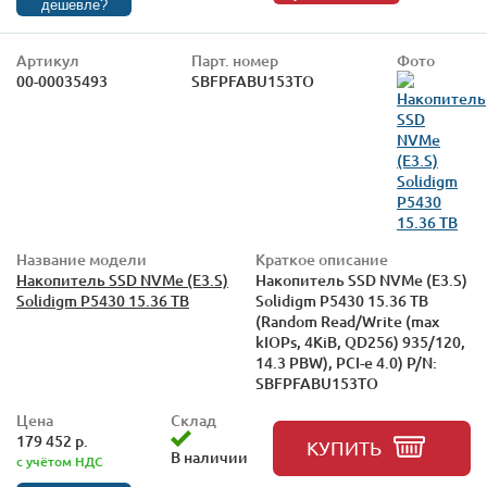
дешевле?
Артикул
Парт. номер
Фото
00-00035493
SBFPFABU153TO
Название модели
Краткое описание
Накопитель SSD NVMe (E3.S)
Накопитель SSD NVMe (E3.S)
Solidigm P5430 15.36 TB
Solidigm P5430 15.36 TB
(Random Read/Write (max
kIOPs, 4KiB, QD256) 935/120,
14.3 PBW), PCI-e 4.0) P/N:
SBFPFABU153TO
Цена
Склад
179 452 р.
КУПИТЬ
В наличии
с учётом НДС