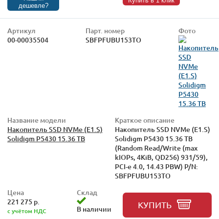
Купить в 1 клик
дешевле?
Артикул
Парт. номер
Фото
00-00035504
SBFPFUBU153TO
Название модели
Краткое описание
Накопитель SSD NVMe (E1.S)
Накопитель SSD NVMe (E1.S)
Solidigm P5430 15.36 TB
Solidigm P5430 15.36 TB
(Random Read/Write (max
kIOPs, 4KiB, QD256) 931/59),
PCI-e 4.0, 14.43 PBW) P/N:
SBFPFUBU153TO
Цена
Склад
221 275 р.
КУПИТЬ
В наличии
с учётом НДС