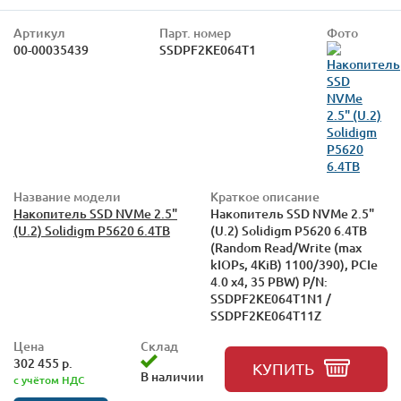
Артикул
Парт. номер
Фото
00-00035439
SSDPF2KE064T1
Название модели
Краткое описание
Накопитель SSD NVMe 2.5"
Накопитель SSD NVMe 2.5"
(U.2) Solidigm P5620 6.4TB
(U.2) Solidigm P5620 6.4TB
(Random Read/Write (max
kIOPs, 4KiB) 1100/390), PCIe
4.0 x4, 35 PBW) P/N:
SSDPF2KE064T1N1 /
SSDPF2KE064T11Z
Цена
Склад
302 455 р.
КУПИТЬ
В наличии
с учётом НДС