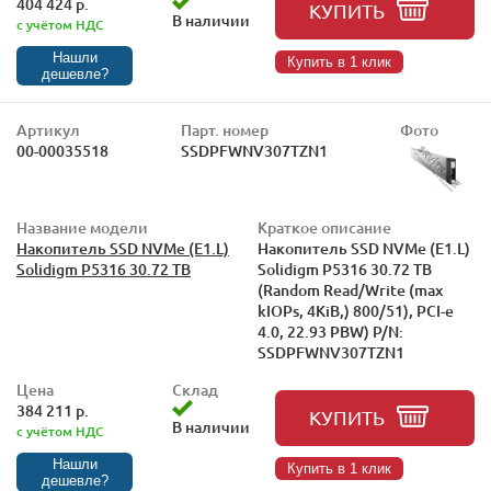
404 424 р.
КУПИТЬ
В наличии
с учётом НДС
Нашли
Купить в 1 клик
дешевле?
Артикул
Парт. номер
Фото
00-00035518
SSDPFWNV307TZN1
Название модели
Краткое описание
Накопитель SSD NVMe (E1.L)
Накопитель SSD NVMe (E1.L)
Solidigm P5316 30.72 TB
Solidigm P5316 30.72 TB
(Random Read/Write (max
kIOPs, 4KiB,) 800/51), PCI-e
4.0, 22.93 PBW) P/N:
SSDPFWNV307TZN1
Цена
Склад
384 211 р.
КУПИТЬ
В наличии
с учётом НДС
Нашли
Купить в 1 клик
дешевле?