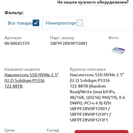
Не нашли нужного оборудования?
Фильтр:
Все товары
Минпромторг
Артикул
Парт. номер
Фото
00-00045729
SBFPF2BV0P12001
Название модели
Краткое описание
Накопитель SSD NVMe 2.5"
Накопитель SSD NVMe 2.5"
(U.2) Solidigm P5336
(U.2) Solidigm P5336
122.88TB
122.88TB (Random
Read/Write (max kIOPs,
4K/16K, QD256) 900/19), 0.6
DWPD, PCI-e 4.0) P/N:
SBFPF2BV0P12001 /
SBFPF2BV0P12OP1 /
SBFPF2BV0P12OF1
Цена
Склад