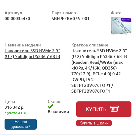
Артикул
Парт. номер
Фото
00-00035470
SBFPF2BV076T001
Название модели
Краткое описание
Накопитель SSD NVMe 2.5"
Накопитель SSD NVMe 2.5"
(U.2) Solidigm P5336 7.68TB
(U.2) Solidigm P5336 7.68TB
(Random Read/Write (max
kIOPs, 4K/16K, QD256)
770/17.9), PCI-e 4.0) 0.42
DWPD, P/N:
SBFPF2BV076TOP1 /
SBFPF2BV076TOF1
Цена
Склад
316 342 р.
КУПИТЬ
В наличии
с учётом НДС
Нашли
Купить в 1 клик
дешевле?