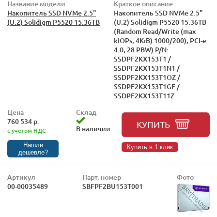
Название модели
Краткое описание
Накопитель SSD NVMe 2.5"
Накопитель SSD NVMe 2.5"
(U.2) Solidigm P5520 15.36TB
(U.2) Solidigm P5520 15.36TB
(Random Read/Write (max
kIOPs, 4KiB) 1000/200), PCI-e
4.0, 28 PBW) P/N:
SSDPF2KX153T1 /
SSDPF2KX153T1N1 /
SSDPF2KX153T1OZ /
SSDPF2KX153T1GF /
SSDPF2KX153T11Z
Цена
Склад
760 534 р.
КУПИТЬ
В наличии
с учётом НДС
Нашли
Купить в 1 клик
дешевле?
Артикул
Парт. номер
Фото
00-00035489
SBFPF2BU153T001