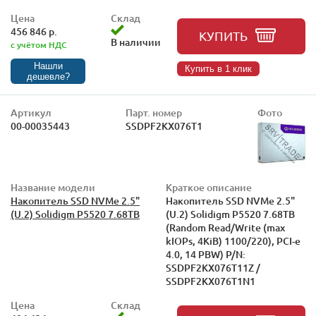
Цена
Склад
456 846 р.
КУПИТЬ
В наличии
с учётом НДС
Нашли
Купить в 1 клик
дешевле?
Артикул
Парт. номер
Фото
00-00035443
SSDPF2KX076T1
Название модели
Краткое описание
Накопитель SSD NVMe 2.5"
Накопитель SSD NVMe 2.5"
(U.2) Solidigm P5520 7.68TB
(U.2) Solidigm P5520 7.68TB
(Random Read/Write (max
kIOPs, 4KiB) 1100/220), PCI-e
4.0, 14 PBW) P/N:
SSDPF2KX076T11Z /
SSDPF2KX076T1N1
Цена
Склад