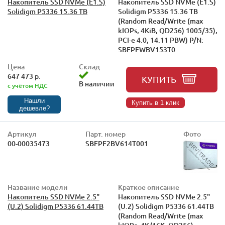
Накопитель SSD NVMe (E1.S)
Накопитель SSD NVMe (E1.S)
Solidigm P5336 15.36 TB
Solidigm P5336 15.36 TB
(Random Read/Write (max
kIOPs, 4KiB, QD256) 1005/35),
PCI-e 4.0, 14.11 PBW) P/N:
SBFPFWBV153T0
Цена
Склад
647 473 р.
КУПИТЬ
В наличии
с учётом НДС
Нашли
Купить в 1 клик
дешевле?
Артикул
Парт. номер
Фото
00-00035473
SBFPF2BV614T001
Название модели
Краткое описание
Накопитель SSD NVMe 2.5"
Накопитель SSD NVMe 2.5"
(U.2) Solidigm P5336 61.44TB
(U.2) Solidigm P5336 61.44TB
(Random Read/Write (max