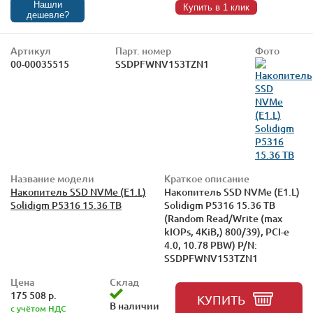
Нашли
Купить в 1 клик
дешевле?
Артикул
Парт. номер
Фото
00-00035515
SSDPFWNV153TZN1
Название модели
Краткое описание
Накопитель SSD NVMe (E1.L)
Накопитель SSD NVMe (E1.L)
Solidigm P5316 15.36 TB
Solidigm P5316 15.36 TB
(Random Read/Write (max
kIOPs, 4KiB,) 800/39), PCI-e
4.0, 10.78 PBW) P/N:
SSDPFWNV153TZN1
Цена
Склад
175 508 р.
КУПИТЬ
В наличии
с учётом НДС