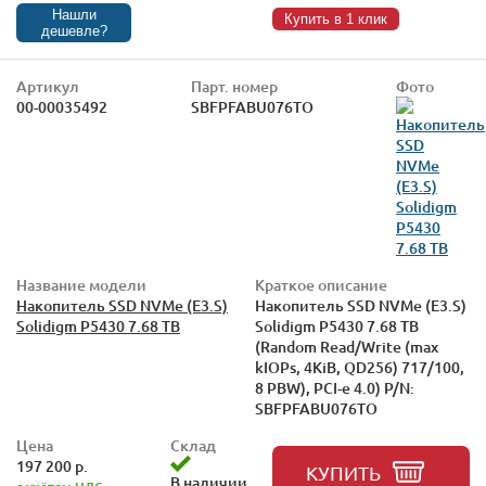
Нашли
Купить в 1 клик
дешевле?
Артикул
Парт. номер
Фото
00-00035492
SBFPFABU076TO
Название модели
Краткое описание
Накопитель SSD NVMe (E3.S)
Накопитель SSD NVMe (E3.S)
Solidigm P5430 7.68 TB
Solidigm P5430 7.68 TB
(Random Read/Write (max
kIOPs, 4KiB, QD256) 717/100,
8 PBW), PCI-e 4.0) P/N:
SBFPFABU076TO
Цена
Склад
197 200 р.
КУПИТЬ
В наличии