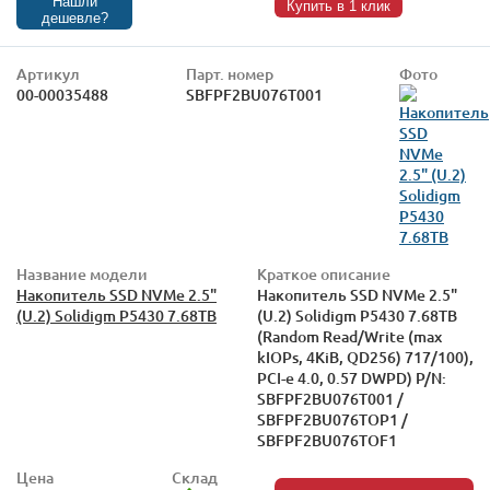
Нашли
Купить в 1 клик
дешевле?
Артикул
Парт. номер
Фото
00-00035488
SBFPF2BU076T001
Название модели
Краткое описание
Накопитель SSD NVMe 2.5"
Накопитель SSD NVMe 2.5"
(U.2) Solidigm P5430 7.68TB
(U.2) Solidigm P5430 7.68TB
(Random Read/Write (max
kIOPs, 4KiB, QD256) 717/100),
PCI-e 4.0, 0.57 DWPD) P/N:
SBFPF2BU076T001 /
SBFPF2BU076TOP1 /
SBFPF2BU076TOF1
Цена
Склад