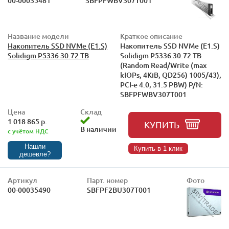
00-00035481
SBFPFWBV307T001
Название модели
Краткое описание
Накопитель SSD NVMe (E1.S)
Накопитель SSD NVMe (E1.S)
Solidigm P5336 30.72 TB
Solidigm P5336 30.72 TB
(Random Read/Write (max
kIOPs, 4KiB, QD256) 1005/43),
PCI-e 4.0, 31.5 PBW) P/N:
SBFPFWBV307T001
Цена
Склад
1 018 865 р.
КУПИТЬ
В наличии
с учётом НДС
Нашли
Купить в 1 клик
дешевле?
Артикул
Парт. номер
Фото
00-00035490
SBFPF2BU307T001