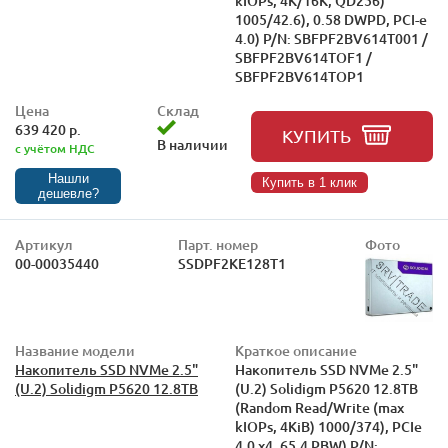
kIOPs, 4K/16K, QD256)
1005/42.6), 0.58 DWPD, PCI-e
4.0) P/N: SBFPF2BV614T001 /
SBFPF2BV614TOF1 /
SBFPF2BV614TOP1
Цена
Склад
639 420 р.
КУПИТЬ
В наличии
с учётом НДС
Нашли
Купить в 1 клик
дешевле?
Артикул
Парт. номер
Фото
00-00035440
SSDPF2KE128T1
Название модели
Краткое описание
Накопитель SSD NVMe 2.5"
Накопитель SSD NVMe 2.5"
(U.2) Solidigm P5620 12.8TB
(U.2) Solidigm P5620 12.8TB
(Random Read/Write (max
kIOPs, 4KiB) 1000/374), PCIe
4.0 x4, 65.4 PBW) P/N: