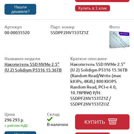
Нашли
Купить в 1 клик
дешевле?
Артикул
Парт. номер
Фото
00-00035520
SSDPF2NV153TZ1Z
Название модели
Краткое описание
Накопитель SSD NVMe 2.5"
Накопитель SSD NVMe 2.5"
(U.2) Solidigm P5316 15.36TB
(U.2) Solidigm P5316 15.36TB
(Random Read/Write (max
kIOPs, 4KiB,) 800 KIOPS
Random Read, PCI-e 4.0,
10.78PBW) P/N:
SSDPF2NV153TZ1Z /
SSDPF2NV153TZOZ
Цена
Склад
296 293 р.
КУПИТЬ
В наличии
с учётом НДС