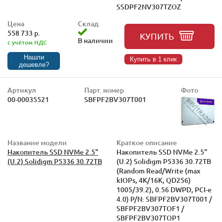
SSDPF2NV307TZOZ
Цена
Склад
558 733 р.
КУПИТЬ
В наличии
с учётом НДС
Нашли
Купить в 1 клик
дешевле?
Артикул
Парт. номер
Фото
00-00035521
SBFPF2BV307T001
Название модели
Краткое описание
Накопитель SSD NVMe 2.5"
Накопитель SSD NVMe 2.5"
(U.2) Solidigm P5336 30.72TB
(U.2) Solidigm P5336 30.72TB
(Random Read/Write (max
kIOPs, 4K/16K, QD256)
1005/39.2), 0.56 DWPD, PCI-e
4.0) P/N: SBFPF2BV307T001 /
SBFPF2BV307TOF1 /
SBFPF2BV307TOP1