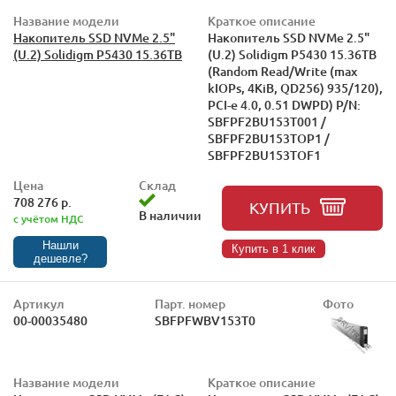
Название модели
Краткое описание
Накопитель SSD NVMe 2.5"
Накопитель SSD NVMe 2.5"
(U.2) Solidigm P5430 15.36TB
(U.2) Solidigm P5430 15.36TB
(Random Read/Write (max
kIOPs, 4KiB, QD256) 935/120),
PCI-e 4.0, 0.51 DWPD) P/N:
SBFPF2BU153T001 /
SBFPF2BU153TOP1 /
SBFPF2BU153TOF1
Цена
Склад
708 276 р.
КУПИТЬ
В наличии
с учётом НДС
Нашли
Купить в 1 клик
дешевле?
Артикул
Парт. номер
Фото
00-00035480
SBFPFWBV153T0
Название модели
Краткое описание