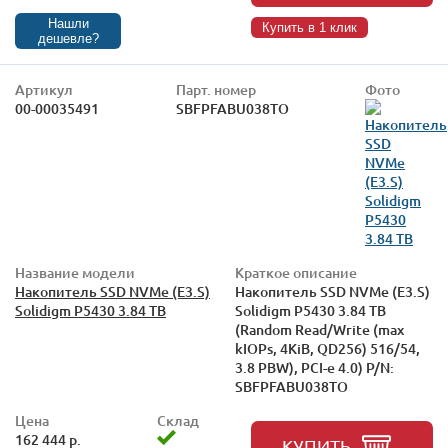
Нашли
Купить в 1 клик
дешевле?
Артикул
Парт. номер
Фото
00-00035491
SBFPFABU038TO
Название модели
Краткое описание
Накопитель SSD NVMe (E3.S)
Накопитель SSD NVMe (E3.S)
Solidigm P5430 3.84 TB
Solidigm P5430 3.84 TB
(Random Read/Write (max
kIOPs, 4KiB, QD256) 516/54,
3.8 PBW), PCI-e 4.0) P/N:
SBFPFABU038TO
Цена
Склад
162 444 р.
КУПИТЬ