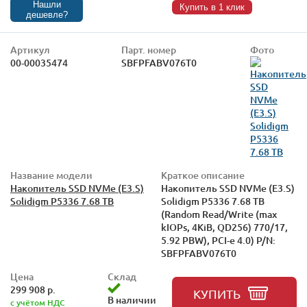
Нашли
Купить в 1 клик
дешевле?
Артикул
Парт. номер
Фото
00-00035474
SBFPFABV076T0
Название модели
Краткое описание
Накопитель SSD NVMe (E3.S)
Накопитель SSD NVMe (E3.S)
Solidigm P5336 7.68 TB
Solidigm P5336 7.68 TB
(Random Read/Write (max
kIOPs, 4KiB, QD256) 770/17,
5.92 PBW), PCI-e 4.0) P/N:
SBFPFABV076T0
Цена
Склад
299 908 р.
КУПИТЬ
В наличии
с учётом НДС