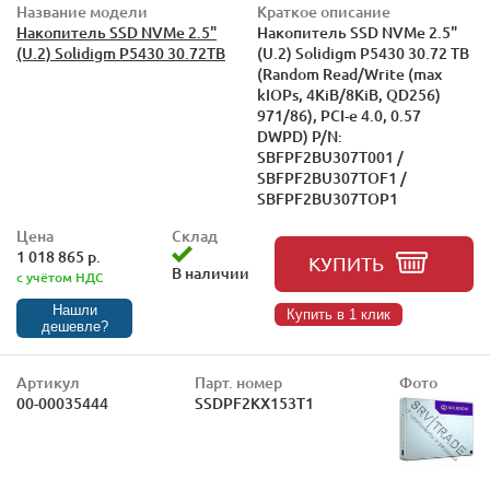
Название модели
Краткое описание
Накопитель SSD NVMe 2.5"
Накопитель SSD NVMe 2.5"
(U.2) Solidigm P5430 30.72TB
(U.2) Solidigm P5430 30.72 TB
(Random Read/Write (max
kIOPs, 4KiB/8KiB, QD256)
971/86), PCI-e 4.0, 0.57
DWPD) P/N:
SBFPF2BU307T001 /
SBFPF2BU307TOF1 /
SBFPF2BU307TOP1
Цена
Склад
1 018 865 р.
КУПИТЬ
В наличии
с учётом НДС
Нашли
Купить в 1 клик
дешевле?
Артикул
Парт. номер
Фото
00-00035444
SSDPF2KX153T1