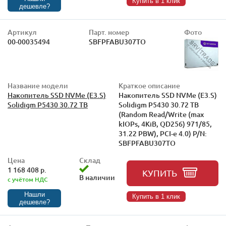
Купить в 1 клик
дешевле?
Артикул
Парт. номер
Фото
00-00035494
SBFPFABU307TO
Название модели
Краткое описание
Накопитель SSD NVMe (E3.S)
Накопитель SSD NVMe (E3.S)
Solidigm P5430 30.72 TB
Solidigm P5430 30.72 TB
(Random Read/Write (max
kIOPs, 4KiB, QD256) 971/85,
31.22 PBW), PCI-e 4.0) P/N:
SBFPFABU307TO
Цена
Склад
1 168 408 р.
КУПИТЬ
В наличии
с учётом НДС
Нашли
Купить в 1 клик
дешевле?