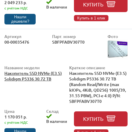
2 049 233 р.
КУПИТЬ
В наличии
с учётом НДС
Нашли
Купить в 1 клик
дешевле?
Артикул
Парт. номер
Фото
00-00035476
SBFPFABV307T0
Название модели
Краткое описание
Накопитель SSD NVMe (E3.S)
Накопитель SSD NVMe (E3.S)
Solidigm P5336 30.72 TB
Solidigm P5336 30.72 TB
(Random Read/Write (max
kIOPs, 4KiB, QD256) 1005/39,
31.55 PBW), PCI-e 4.0) P/N:
SBFPFABV307T0
Цена
Склад
1 170 051 р.
КУПИТЬ
В наличии
с учётом НДС
Нашли