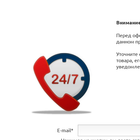
Внимание
Перед офо
данном п
Уточните 
товара, е
уведомлен
E-mail*
Нажимая на кнопку, вы даете со