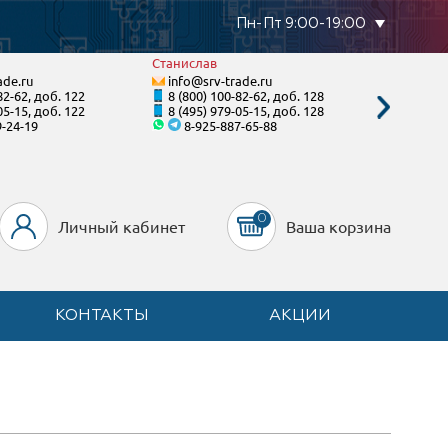
Пн-Пт 9:00-19:00
Станислав
Тимур
ade.ru
info@srv-trade.ru
info@s
82-62, доб. 122
8 (800) 100-82-62, доб. 128
8 (800)
05-15, доб. 122
8 (495) 979-05-15, доб. 128
8 (495)
9-24-19
8-925-887-65-88
8-90
0
Личный кабинет
Ваша корзина
КОНТАКТЫ
АКЦИИ