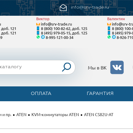
info@srv-trade.ru
Виктор
Валентин
u
info@srv-trade.ru
info@srv-tr
, доб. 121
8 (800) 100-82-62, доб. 125
8 (800) 100-
, доб. 121
8 (495) 979-05-15, доб. 125
8 (495) 979-
89
8-995-121-00-34
8-926-71
Мы в ВК
ОПЛАТА
ГАРАНТИЯ
 и пр.
ATEN
KVM-коммутаторы ATEN
ATEN CS82U-AT