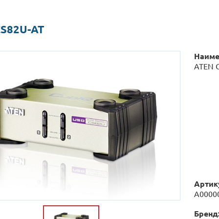
CS82U-AT
Наиме
ATEN 
Артик
А0000
Бренд