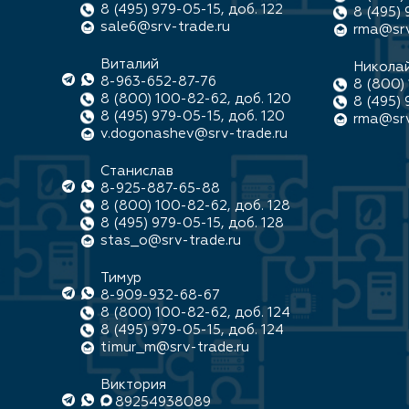
8 (495) 979-05-15, доб. 122
8 (495) 
sale6@srv-trade.ru
rma@srv
Виталий
Никола
8-963-652-87-76
8 (800) 
8 (800) 100-82-62, доб. 120
8 (495) 
8 (495) 979-05-15, доб. 120
rma@srv
v.dogonashev@srv-trade.ru
Станислав
8-925-887-65-88
8 (800) 100-82-62, доб. 128
8 (495) 979-05-15, доб. 128
stas_o@srv-trade.ru
Тимур
8-909-932-68-67
8 (800) 100-82-62, доб. 124
8 (495) 979-05-15, доб. 124
timur_m@srv-trade.ru
Виктория
89254938089