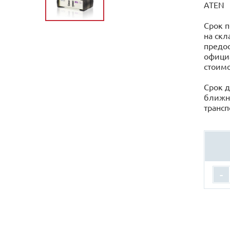
ATEN
Срок п
на скл
предос
официа
стоимо
Срок д
ближн
трансп
-