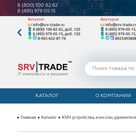
8 (800) 100 82 62
8 (495) 979 05 15
Виталий
Виктория
info@srv-trade.ru
info@srv-trade.r
. 124
8 (800) 100-82-62, доб. 120
8 (495) 979-05-15
. 124
8 (495) 979-05-15, доб. 120
8 (495) 979-05-15
8-963-652-87-76
892549380
КАТАЛОГ
О КОМПАНИИ
Главная
Каталог
KVM устройства, консоли, удлинители