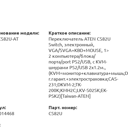
нование модели:
Краткое описание:
CS82U-AT
Переключатель ATEN CS82U
Switch, электронный,
VGA/SVGA+KBD+MOUSE, 1>
2 компьютера/блока/
порта/port PS2/USB, с KVM-
шнурами PS2/USB 2х1.2м.,
(KVM=монитор+клавиатура+мышь;D
г.гарант.+электростраховка;CAS-
231;DKVM-2;TK-
200K;KMH2C;LKV-S02SK;EK-
PSK2)[Taiwan-ATEN]
ул:
Парт. номер:
014468
CS82U
: