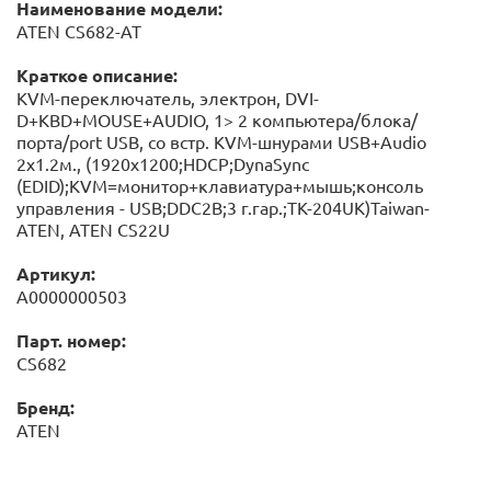
Наименование модели:
ATEN CS682-AT
Краткое описание:
KVM-переключатель, электрон, DVI-
D+KBD+MOUSE+AUDIO, 1> 2 компьютера/блока/
порта/port USB, со встр. KVM-шнурами USB+Audio
2x1.2м., (1920x1200;HDCP;DynaSync
(EDID);KVM=монитор+клавиатура+мышь;консоль
управления - USB;DDC2B;3 г.гар.;TK-204UK)Taiwan-
ATEN, ATEN CS22U
Артикул:
А0000000503
Парт. номер:
CS682
Бренд:
ATEN