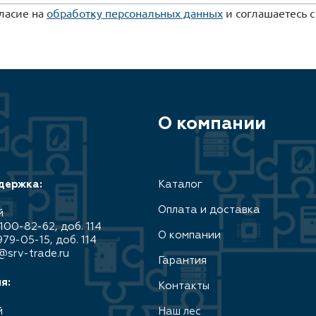
гласие на
обработку персональных данных
и соглашаетесь 
О компании
держка:
Каталог
Оплата и доставка
й
100-82-62, доб. 114
О компании
979-05-15, доб. 114
@srv-trade.ru
Гарантия
я:
Контакты
й
Наш лес