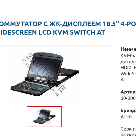
ОММУТАТОР С ЖК-ДИСПЛЕЕМ 18.5" 4-PO
WIDESCREEN LCD KVM SWITCH AT
Наиме
KVM-к
диспле
HDMI M
WideSc
AT
Артик
00-00
Бренд
ATEN
Срок п
на скл