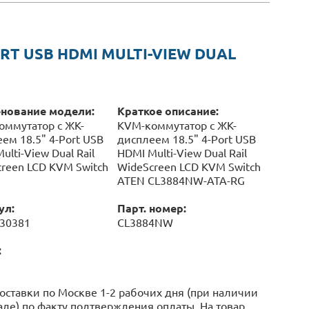
RT USB HDMI MULTI-VIEW DUAL
нование модели:
Краткое описание:
оммутатор с ЖК-
KVM-коммутатор с ЖК-
ем 18.5" 4-Port USB
дисплеем 18.5" 4-Port USB
ulti-View Dual Rail
HDMI Multi-View Dual Rail
reen LCD KVM Switch
WideScreen LCD KVM Switch
ATEN CL3884NW-ATA-RG
ул:
Парт. номер:
030381
CL3884NW
:
оставки по Москве 1-2 рабочих дня (при наличии
аде) по факту подтверждения оплаты. На товар