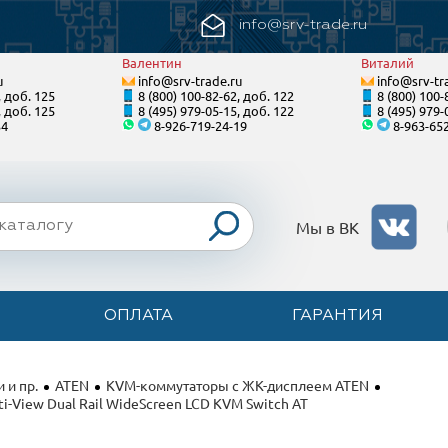
info@srv-trade.ru
Валентин
Виталий
u
info@srv-trade.ru
info@srv-tr
, доб. 125
8 (800) 100-82-62, доб. 122
8 (800) 100-
, доб. 125
8 (495) 979-05-15, доб. 122
8 (495) 979-
34
8-926-719-24-19
8-963-65
Мы в ВК
ОПЛАТА
ГАРАНТИЯ
 и пр.
ATEN
KVM-коммутаторы с ЖК-дисплеем ATEN
i-View Dual Rail WideScreen LCD KVM Switch AT