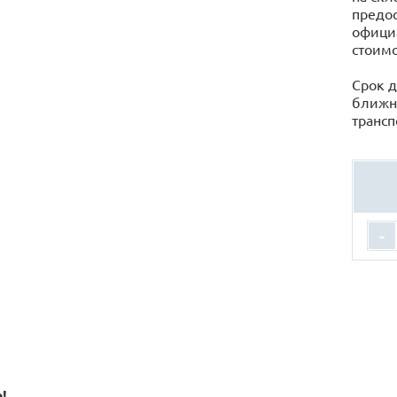
предос
официа
стоимо
Срок д
ближн
трансп
-
!