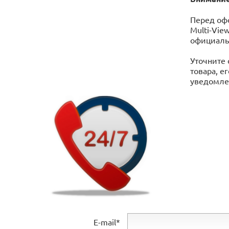
Перед оф
Multi-Vie
официаль
Уточните 
товара, е
уведомлен
E-mail*