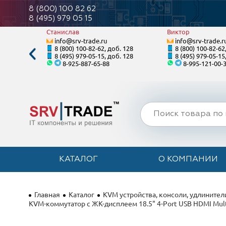
8 (800) 100 82 62
8 (495) 979 05 15
Станислав
Виктор
info@srv-trade.ru
info@srv-trade.r
. 124
8 (800) 100-82-62, доб. 128
8 (800) 100-82-62
. 124
8 (495) 979-05-15, доб. 128
8 (495) 979-05-15
8-925-887-65-88
8-995-121-00-
КАТАЛОГ
О КОМПАНИИ
Главная
Каталог
KVM устройства, консоли, удлинители
KVM-коммутатор с ЖК-дисплеем 18.5" 4-Port USB HDMI Mult