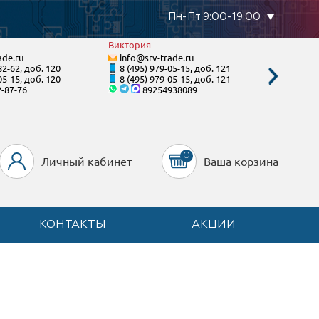
Пн-Пт 9:00-19:00
Виктория
Тимур
ade.ru
info@srv-trade.ru
info@s
82-62, доб. 120
8 (495) 979-05-15, доб. 121
8 (800)
05-15, доб. 120
8 (495) 979-05-15, доб. 121
8 (495)
2-87-76
89254938089
8-90
0
Личный кабинет
Ваша корзина
КОНТАКТЫ
АКЦИИ