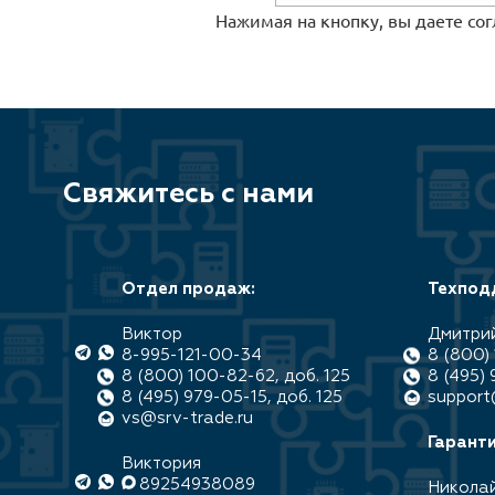
Нажимая на кнопку, вы даете со
Свяжитесь с нами
Отдел продаж:
Техпод
Виктор
Дмитри
8-995-121-00-34
8 (800) 
8 (800) 100-82-62, доб. 125
8 (495) 
8 (495) 979-05-15, доб. 125
support
vs@srv-trade.ru
Гаранти
Виктория
89254938089
Никола