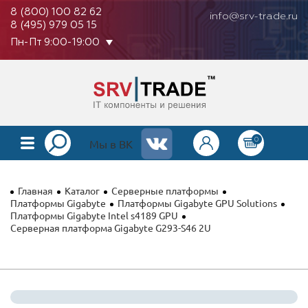
8 (800) 100 82 62
info@srv-trade.ru
8 (495) 979 05 15
Пн-Пт 9:00-19:00
0
КАТАЛОГ
Мы в ВК
О КОМПАНИИ
Главная
Каталог
Серверные платформы
ОПЛАТА
Платформы Gigabyte
Платформы Gigabyte GPU Solutions
Платформы Gigabyte Intel s4189 GPU
Серверная платформа Gigabyte G293-S46 2U
ГАРАНТИЯ
КОНТАКТЫ
АКЦИИ