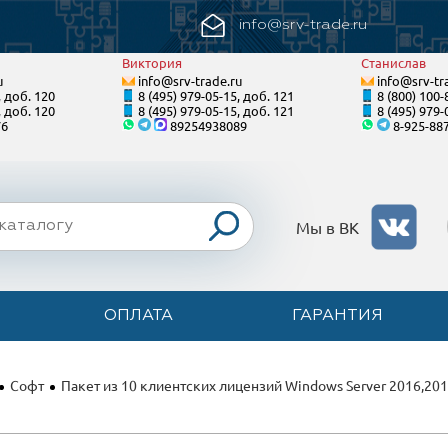
info@srv-trade.ru
Виктория
Станислав
u
info@srv-trade.ru
info@srv-tr
, доб. 120
8 (495) 979-05-15, доб. 121
8 (800) 100-
, доб. 120
8 (495) 979-05-15, доб. 121
8 (495) 979-
76
89254938089
8-925-88
Мы в ВК
ОПЛАТА
ГАРАНТИЯ
Софт
Пакет из 10 клиентских лицензий Windows Server 2016,2012