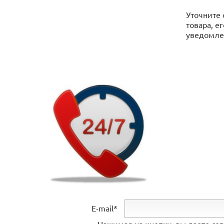
Уточните 
товара, е
уведомлен
E-mail*
Нажимая на кнопку, вы даете со