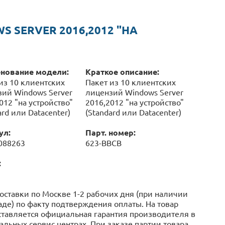
 SERVER 2016,2012 "НА
нование модели:
Краткое описание:
из 10 клиентских
Пакет из 10 клиентских
ий Windows Server
лицензий Windows Server
012 "на устройство"
2016,2012 "на устройство"
ard или Datacenter)
(Standard или Datacenter)
ул:
Парт. номер:
088263
623-BBCB
:
оставки по Москве 1-2 рабочих дня (при наличии
аде) по факту подтверждения оплаты. На товар
тавляется официальная гарантия производителя в
льных сервис центрах. При заказе партии товара