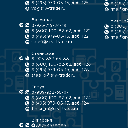
8 (495) 979-05-15, доб. 125
8 (495) 
vs@srv-trade.ru
rma@srv
Валентин
Никола
8-926-719-24-19
8 (800) 
8 (800) 100-82-62, доб. 122
8 (495) 
8 (495) 979-05-15, доб. 122
rma@srv
sale6@srv-trade.ru
Станислав
8-925-887-65-88
8 (800) 100-82-62, доб. 128
8 (495) 979-05-15, доб. 128
stas_o@srv-trade.ru
Тимур
8-909-932-68-67
8 (800) 100-82-62, доб. 124
8 (495) 979-05-15, доб. 124
timur_m@srv-trade.ru
Виктория
89254938089