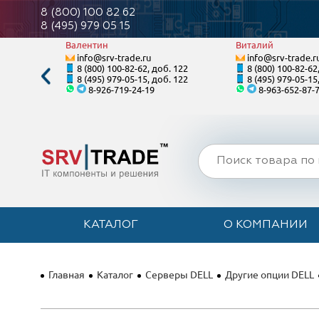
8 (800) 100 82 62
8 (495) 979 05 15
Валентин
Виталий
info@srv-trade.ru
info@srv-trade.r
. 124
8 (800) 100-82-62, доб. 122
8 (800) 100-82-62
. 124
8 (495) 979-05-15, доб. 122
8 (495) 979-05-15
8-926-719-24-19
8-963-652-87-
КАТАЛОГ
О КОМПАНИИ
Главная
Каталог
Серверы DELL
Другие опции DELL