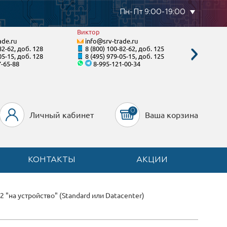
Пн-Пт 9:00-19:00
Виктор
Тимур
ade.ru
info@srv-trade.ru
info@s
82-62, доб. 128
8 (800) 100-82-62, доб. 125
8 (800)
05-15, доб. 128
8 (495) 979-05-15, доб. 125
8 (495)
7-65-88
8-995-121-00-34
8-90
0
Личный кабинет
Ваша корзина
КОНТАКТЫ
АКЦИИ
 "на устройство" (Standard или Datacenter)