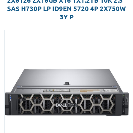
2X6126 2X16GB X16 1X1.2TB 10K 2.5"
SAS H730P LP ID9EN 5720 4P 2X750W
3Y P