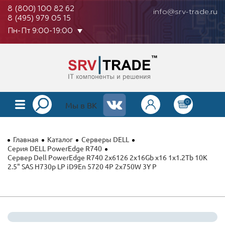
8 (800) 100 82 62
info@srv-trade.ru
8 (495) 979 05 15
Пн-Пт 9:00-19:00
0
КАТАЛОГ
Мы в ВК
О КОМПАНИИ
Главная
Каталог
Серверы DELL
ОПЛАТА
Серия DELL PowerEdge R740
Сервер Dell PowerEdge R740 2x6126 2x16Gb x16 1x1.2Tb 10K
2.5" SAS H730p LP iD9En 5720 4P 2x750W 3Y P
ГАРАНТИЯ
КОНТАКТЫ
АКЦИИ