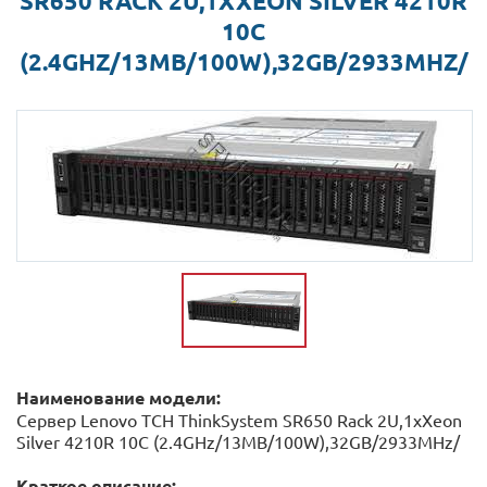
SR650 RACK 2U,1XXEON SILVER 4210R
10C
(2.4GHZ/13MB/100W),32GB/2933MHZ/
Наименование модели:
Сервер Lenovo TCH ThinkSystem SR650 Rack 2U,1xXeon
Silver 4210R 10C (2.4GHz/13MB/100W),32GB/2933MHz/
Краткое описание: