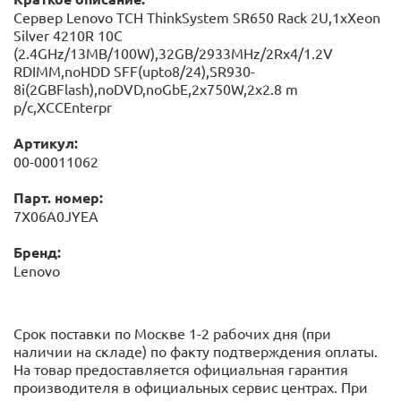
Сервер Lenovo TCH ThinkSystem SR650 Rack 2U,1xXeon
Silver 4210R 10C
(2.4GHz/13MB/100W),32GB/2933MHz/2Rx4/1.2V
RDIMM,noHDD SFF(upto8/24),SR930-
8i(2GBFlash),noDVD,noGbE,2x750W,2x2.8 m
p/c,XCCEnterpr
Артикул:
00-00011062
Парт. номер:
7X06A0JYEA
Бренд:
Lenovo
Срок поставки по Москве 1-2 рабочих дня (при
наличии на складе) по факту подтверждения оплаты.
На товар предоставляется официальная гарантия
производителя в официальных сервис центрах. При