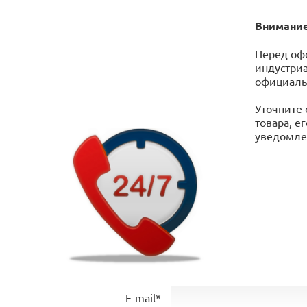
Внимание
Перед оф
индустриа
официаль
Уточните 
товара, е
уведомлен
E-mail*