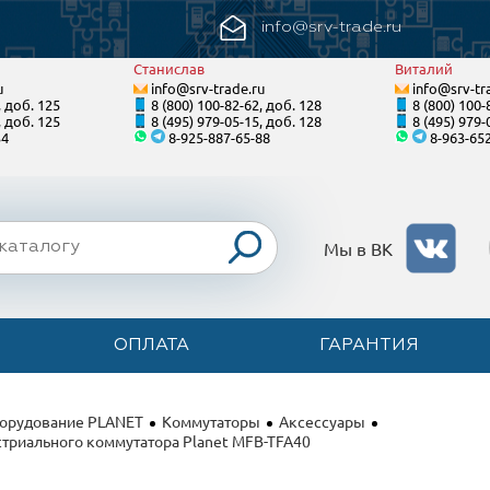
info@srv-trade.ru
Станислав
Виталий
u
info@srv-trade.ru
info@srv-tr
, доб. 125
8 (800) 100-82-62, доб. 128
8 (800) 100-
, доб. 125
8 (495) 979-05-15, доб. 128
8 (495) 979-
34
8-925-887-65-88
8-963-65
Мы в ВК
ОПЛАТА
ГАРАНТИЯ
борудование PLANET
Коммутаторы
Аксессуары
триального коммутатора Planet MFB-TFA40