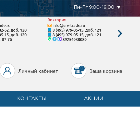
Пн-Пт 9:00-19:00
Виктория
Валенти
ade.ru
info@srv-trade.ru
info@s
82-62, доб. 120
8 (495) 979-05-15, доб. 121
8 (800)
05-15, доб. 120
8 (495) 979-05-15, доб. 121
8 (495)
2-87-76
89254938089
8-92
0
Личный кабинет
Ваша корзина
КОНТАКТЫ
АКЦИИ