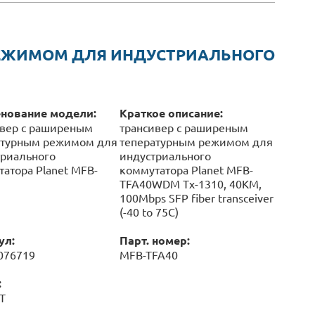
РЕЖИМОМ ДЛЯ ИНДУСТРИАЛЬНОГО
нование модели:
Краткое описание:
ивер с раширеным
трансивер с раширеным
атурным режимом для
тепературным режимом для
триального
индустриального
атора Planet MFB-
коммутатора Planet MFB-
TFA40WDM Tx-1310, 40KM,
100Mbps SFP fiber transceiver
(-40 to 75C)
ул:
Парт. номер:
076719
MFB-TFA40
:
T