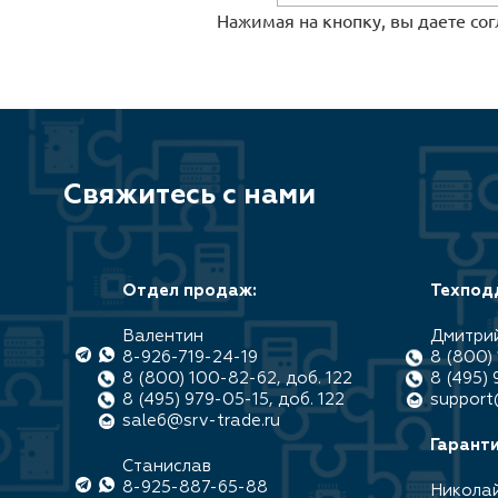
Нажимая на кнопку, вы даете со
Свяжитесь с нами
Отдел продаж:
Техпод
Валентин
Дмитри
8-926-719-24-19
8 (800) 
8 (800) 100-82-62, доб. 122
8 (495) 
8 (495) 979-05-15, доб. 122
support
sale6@srv-trade.ru
Гаранти
Станислав
8-925-887-65-88
Никола