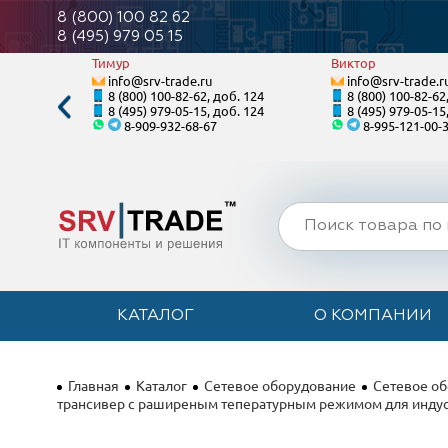
8 (800) 100 82 62
8 (495) 979 05 15
Тимур
Виктор
info@srv-trade.ru
info@srv-trade.r
. 122
8 (800) 100-82-62, доб. 124
8 (800) 100-82-62
. 122
8 (495) 979-05-15, доб. 124
8 (495) 979-05-15
8-909-932-68-67
8-995-121-00-
КАТАЛОГ
О КОМПАНИИ
Главная
Каталог
Сетевое оборудование
Сетевое о
трансивер с раширеным тепературным режимом для индус