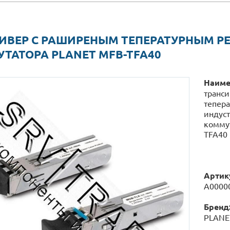
ИВЕР С РАШИРЕНЫМ ТЕПЕРАТУРНЫМ 
ТАТОРА PLANET MFB-TFA40
Наиме
транс
тепер
индус
коммут
TFA40
Артик
А0000
Бренд
PLANE