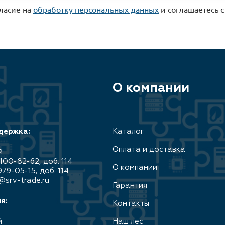
гласие на
обработку персональных данных
и соглашаетесь 
О компании
держка:
Каталог
Оплата и доставка
й
100-82-62, доб. 114
О компании
979-05-15, доб. 114
@srv-trade.ru
Гарантия
я:
Контакты
й
Наш лес