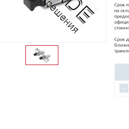
Срок п
на скл
предос
официа
стоимо
Срок д
ближн
трансп
-