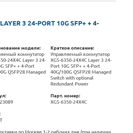
YER 3 24-PORT 10G SFP+ + 4-
нование модели:
Краткое описание:
ляемый коммутатор
Управляемый коммутатор
50-24X4C Layer 3 24-
XGS-6350-24X4C Layer 3 24-
0G SFP+ + 4-Port
Port 10G SFP+ + 4-Port
00G QSFP28 Managed
40G/100G QSFP28 Managed
Switch with optional
Redundant Power
ул:
Парт. номер:
023089
XGS-6350-24X4C
:
T
оставки по Москве 1-2 рабочих дня (при наличии