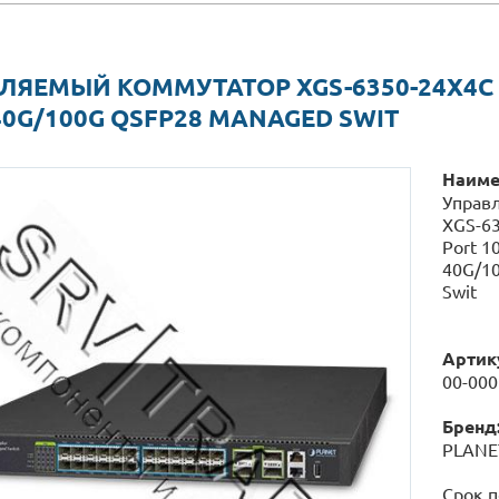
ЛЯЕМЫЙ КОММУТАТОР XGS-6350-24X4C LA
40G/100G QSFP28 MANAGED SWIT
Наиме
Управ
XGS-63
Port 1
40G/1
Swit
Артик
00-00
Бренд
PLANE
Срок п