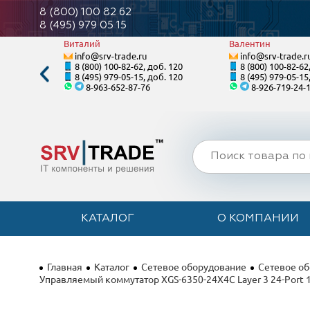
8 (800) 100 82 62
8 (495) 979 05 15
Виталий
Валентин
info@srv-trade.ru
info@srv-trade.r
. 121
8 (800) 100-82-62, доб. 120
8 (800) 100-82-62
. 121
8 (495) 979-05-15, доб. 120
8 (495) 979-05-15
8-963-652-87-76
8-926-719-24-
КАТАЛОГ
О КОМПАНИИ
Главная
Каталог
Сетевое оборудование
Сетевое о
Управляемый коммутатор XGS-6350-24X4C Layer 3 24-Port 