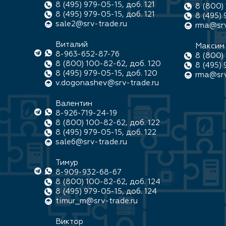
8 (495) 979-05-15, доб. 121
8 (800) 
8 (495) 979-05-15, доб. 121
8 (495) 
sale2@srv-trade.ru
rma@srv
Виталий
Максим
8-963-652-87-76
8 (800) 
8 (800) 100-82-62, доб. 120
8 (495) 
8 (495) 979-05-15, доб. 120
rma@srv
v.dogonashev@srv-trade.ru
Валентин
8-926-719-24-19
8 (800) 100-82-62, доб. 122
8 (495) 979-05-15, доб. 122
sale6@srv-trade.ru
Тимур
8-909-932-68-67
8 (800) 100-82-62, доб. 124
8 (495) 979-05-15, доб. 124
timur_m@srv-trade.ru
Виктор