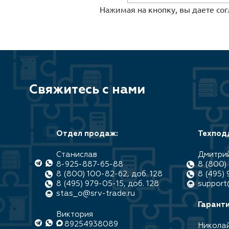
Нажимая на кнопку, вы даете со
Свяжитесь с нами
Отдел продаж:
Техпод
Станислав
Дмитри
8-925-887-65-88
8 (800) 
8 (800) 100-82-62, доб. 128
8 (495) 
8 (495) 979-05-15, доб. 128
support
stas_o@srv-trade.ru
Гаранти
Виктория
89254938089
Никола