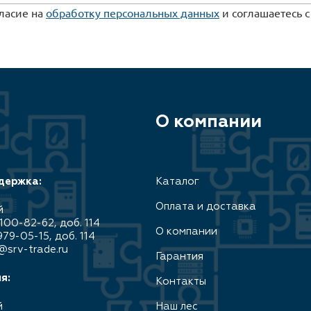
гласие на
обработку персональных данных
и соглашаетесь 
О компании
держка:
Каталог
Оплата и доставка
й
100-82-62, доб. 114
О компании
979-05-15, доб. 114
@srv-trade.ru
Гарантия
я:
Контакты
й
Наш лес