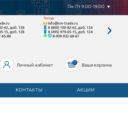
Пн-Пт 9:00-19:00
Тимур
Виктори
ade.ru
info@srv-trade.ru
info@s
82-62, доб. 128
8 (800) 100-82-62, доб. 124
8 (495)
05-15, доб. 128
8 (495) 979-05-15, доб. 124
8 (495)
7-65-88
8-909-932-68-67
8
0
Личный кабинет
Ваша корзина
КОНТАКТЫ
АКЦИИ