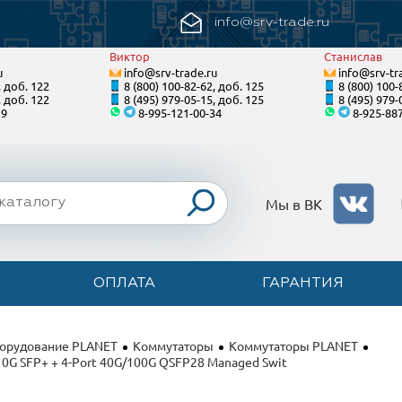
info@srv-trade.ru
Виктор
Станислав
u
info@srv-trade.ru
info@srv-tr
, доб. 122
8 (800) 100-82-62, доб. 125
8 (800) 100-
, доб. 122
8 (495) 979-05-15, доб. 125
8 (495) 979-
19
8-995-121-00-34
8-925-88
Мы в ВК
ОПЛАТА
ГАРАНТИЯ
борудование PLANET
Коммутаторы
Коммутаторы PLANET
10G SFP+ + 4-Port 40G/100G QSFP28 Managed Swit