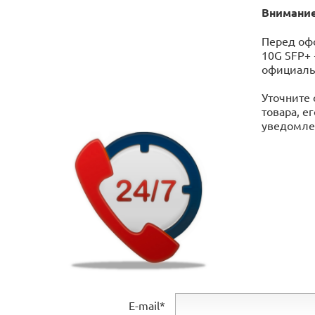
Внимание
Перед оф
10G SFP+ 
официаль
Уточните 
товара, е
уведомлен
E-mail*