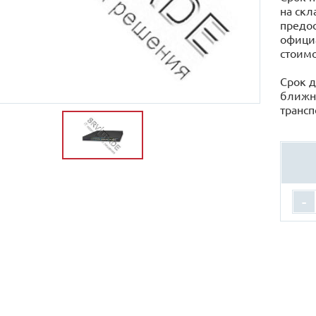
на скл
предос
официа
стоимо
Срок д
ближн
трансп
-