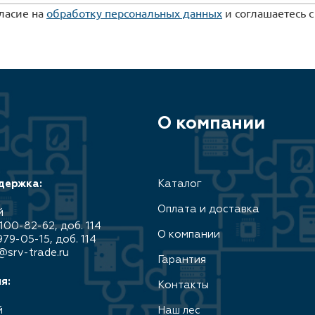
гласие на
обработку персональных данных
и соглашаетесь 
О компании
держка:
Каталог
Оплата и доставка
й
100-82-62, доб. 114
О компании
979-05-15, доб. 114
@srv-trade.ru
Гарантия
я:
Контакты
й
Наш лес