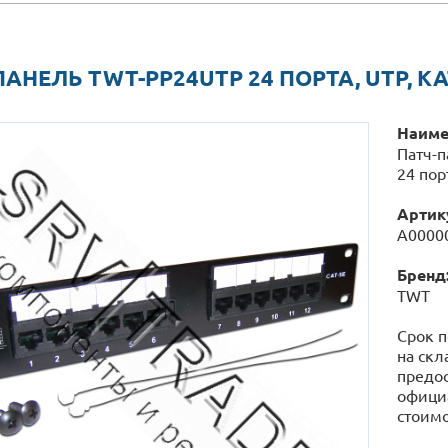
АНЕЛЬ TWT-PP24UTP 24 ПОРТА, UTP, КАТ
Наиме
Патч-
24 порт
Артик
А0000
Бренд
TWT
Срок п
на скл
предос
официа
стоимо