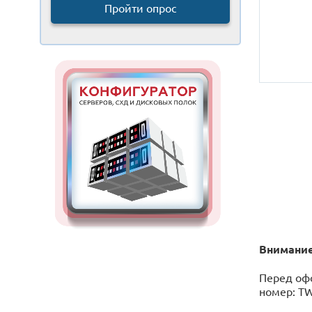
Пройти опрос
Внимание
Перед офо
номер: T