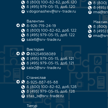
8 (800) 100-82-62, доб. 120
8 (800) 
8 (495) 979-05-15, доб. 120
8 (495) 
v.dogonashev@srv-trade.ru
rma@srv
Валентин
Максим
8-926-719-24-19
8 (800) 
8 (800) 100-82-62, доб. 122
8 (495) 
8 (495) 979-05-15, доб. 122
rma@srv
sale6@srv-trade.ru
Виктория
89254938089
8 (495) 979-05-15, доб. 121
8 (495) 979-05-15, доб. 121
sale2@srv-trade.ru
Станислав
8-925-887-65-88
8 (800) 100-82-62, доб. 128
8 (495) 979-05-15, доб. 128
stas_o@srv-trade.ru
Тимур