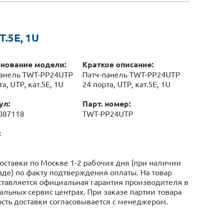
.5E, 1U
нование модели:
Краткое описание:
панель TWT-PP24UTP
Патч-панель TWT-PP24UTP
а, UTP, кат.5E, 1U
24 порта, UTP, кат.5E, 1U
ул:
Парт. номер:
087118
TWT-PP24UTP
:
оставки по Москве 1-2 рабочих дня (при наличии
аде) по факту подтверждения оплаты. На товар
тавляется официальная гарантия производителя в
льных сервис центрах. При заказе партии товара
сть доставки согласовывается с менеджером.