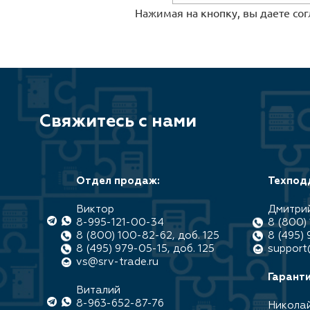
Нажимая на кнопку, вы даете со
Свяжитесь с нами
Отдел продаж:
Техпод
Виктор
Дмитри
8-995-121-00-34
8 (800) 
8 (800) 100-82-62, доб. 125
8 (495) 
8 (495) 979-05-15, доб. 125
support
vs@srv-trade.ru
Гаранти
Виталий
8-963-652-87-76
Никола