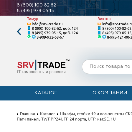
8 (800) 100 82 62
8 (495) 979 05 15
Тимур
Виктор
info@srv-trade.ru
info@srv-trade.r
. 128
8 (800) 100-82-62, доб. 124
8 (800) 100-82-62
. 128
8 (495) 979-05-15, доб. 124
8 (495) 979-05-15
8-909-932-68-67
8-995-121-00-
КАТАЛОГ
О КОМПАНИИ
Главная
Каталог
Шкафы, стойки 19 и компоненты СК
Патч-панель TWT-PP24UTP 24 порта, UTP, кат.5E, 1U