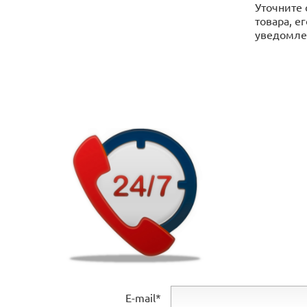
Уточните 
товара, е
уведомлен
E-mail*