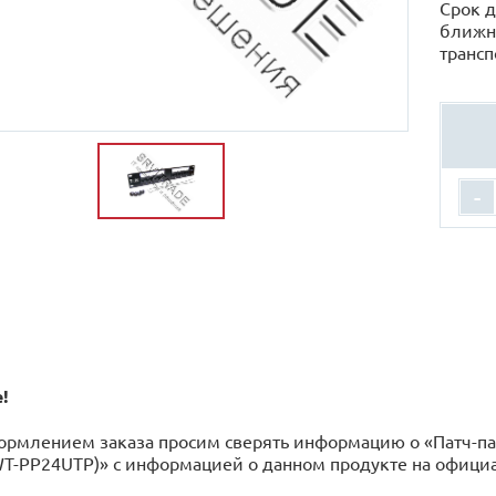
Срок д
ближн
трансп
-
!
рмлением заказа просим сверять информацию о «Патч-пане
WT-PP24UTP)» с информацией o данном продукте на офици