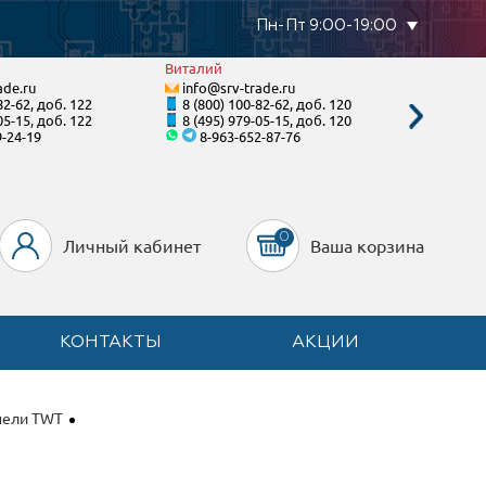
Пн-Пт 9:00-19:00
Виталий
Станисл
ade.ru
info@srv-trade.ru
info@s
82-62, доб. 122
8 (800) 100-82-62, доб. 120
8 (800)
05-15, доб. 122
8 (495) 979-05-15, доб. 120
8 (495)
9-24-19
8-963-652-87-76
8-92
0
Личный кабинет
Ваша корзина
КОНТАКТЫ
АКЦИИ
нели TWT