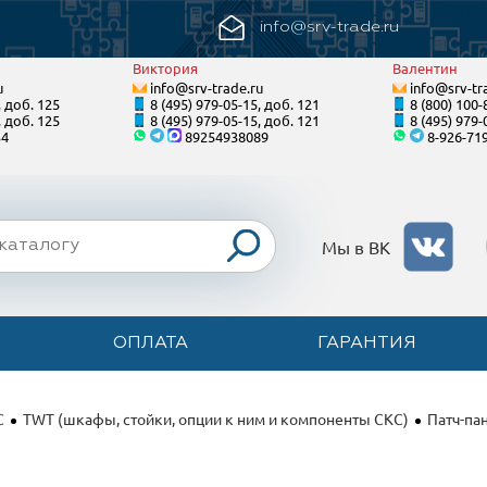
info@srv-trade.ru
Виктория
Валентин
u
info@srv-trade.ru
info@srv-tr
, доб. 125
8 (495) 979-05-15, доб. 121
8 (800) 100-
, доб. 125
8 (495) 979-05-15, доб. 121
8 (495) 979-
34
89254938089
8-926-71
Мы в ВК
ОПЛАТА
ГАРАНТИЯ
С
TWT (шкафы, стойки, опции к ним и компоненты СКС)
Патч-па