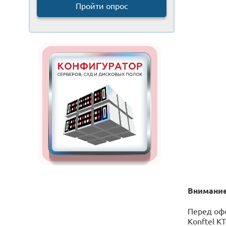
Пройти опрос
Внимание
Перед офо
Konftel K