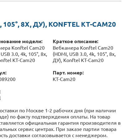
 105°, 8X, ДУ), KONFTEL KT-CAM20
нование модели:
Краткое описание:
ера Konftel Cam20
Вебкамера Konftel Cam20
USB 3.0, 4k, 105°, 8x,
(HDMI, USB 3.0, 4k, 105°, 8x,
onftel KT-Cam20
ДУ), Konftel KT-Cam20
ул:
Парт. номер:
089200
KT-Cam20
:
l
оставки по Москве 1-2 рабочих дня (при наличии
аде) по факту подтверждения оплаты. На товар
тавляется официальная гарантия производителя в
льных сервис центрах. При заказе партии товара
сть доставки согласовывается с менеджером.