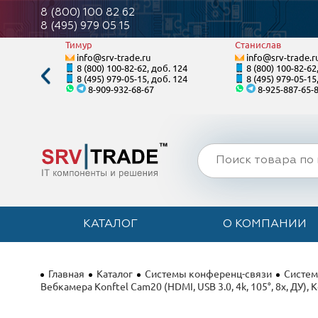
8 (800) 100 82 62
8 (495) 979 05 15
Тимур
Станислав
info@srv-trade.ru
info@srv-trade.r
. 120
8 (800) 100-82-62, доб. 124
8 (800) 100-82-62
. 120
8 (495) 979-05-15, доб. 124
8 (495) 979-05-15
8-909-932-68-67
8-925-887-65-
КАТАЛОГ
О КОМПАНИИ
Главная
Каталог
Системы конференц-связи
Систем
Вебкамера Konftel Cam20 (HDMI, USB 3.0, 4k, 105°, 8x, ДУ), 