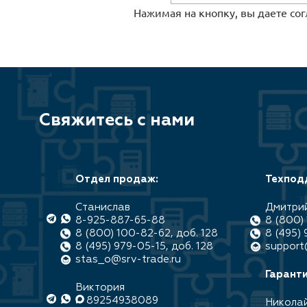
Нажимая на кнопку, вы даете со
Свяжитесь с нами
Отдел продаж:
Техпод
Станислав
Дмитри
8-925-887-65-88
8 (800) 
8 (800) 100-82-62, доб. 128
8 (495) 
8 (495) 979-05-15, доб. 128
support
stas_o@srv-trade.ru
Гаранти
Виктория
89254938089
Никола