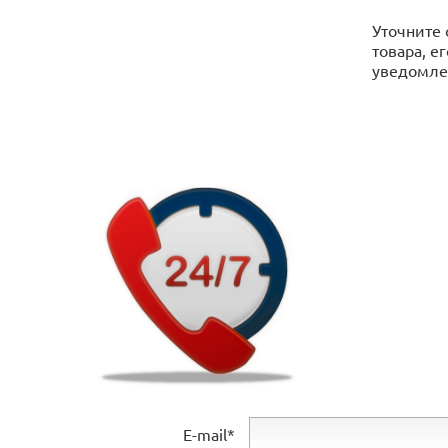
Уточните 
товара, е
уведомлен
E-mail*