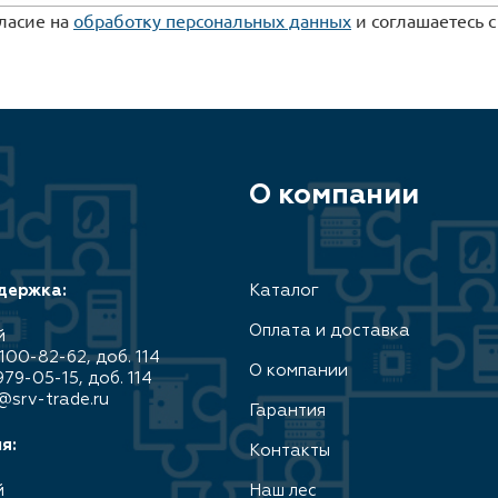
гласие на
обработку персональных данных
и соглашаетесь 
О компании
держка:
Каталог
Оплата и доставка
й
100-82-62, доб. 114
О компании
979-05-15, доб. 114
@srv-trade.ru
Гарантия
я:
Контакты
й
Наш лес