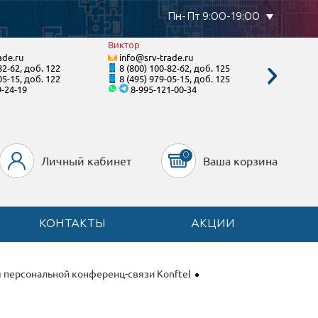
Пн-Пт 9:00-19:00
Виктор
Виталий
ade.ru
info@srv-trade.ru
info@s
82-62, доб. 122
8 (800) 100-82-62, доб. 125
8 (800)
05-15, доб. 122
8 (495) 979-05-15, доб. 125
8 (495)
9-24-19
8-995-121-00-34
8-96
0
Личный кабинет
Ваша корзина
КОНТАКТЫ
АКЦИИ
 персональной конференц-связи Konftel