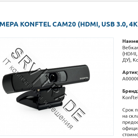
ЕРА KONFTEL CAM20 (HDMI, USB 3.0, 4K,
Наиме
Вебкам
(HDMI, 
ДУ), K
Артик
А0000
Бренд
Konfte
Срок п
на скл
предос
официа
стоимо