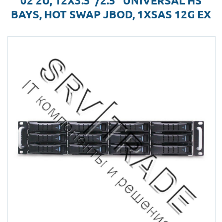
02 2U, 12X3.5"/2.5" UNIVERSAL HS
BAYS, HOT SWAP JBOD, 1XSAS 12G EX