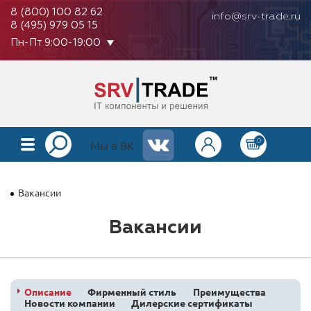
8 (800) 100 82 62
info@srv-trade.ru
8 (495) 979 05 15
Пн-Пт 9:00-19:00
0
КАТАЛОГ
Мы в ВК
О КОМПАНИИ
Вакансии
ОПЛАТА
Вакансии
ГАРАНТИЯ
КОНТАКТЫ
АКЦИИ
Описание
Фирменный стиль
Преимущества
Новости компании
Дилерские сертификаты