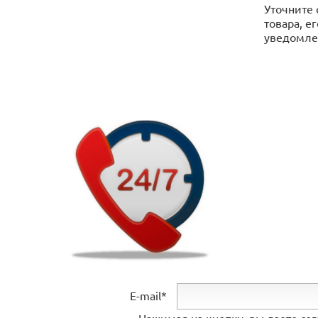
Уточните 
товара, е
уведомлен
E-mail*
Нажимая на кнопку, вы даете со