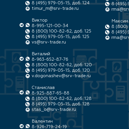
8 (495) 979-05-15, доб. 124
8 (495) 
timur_m@srv-trade.ru
rma@srv
Виктор
Максим
8-995-121-00-34
8 (800) 
8 (800) 100-82-62, доб. 125
8 (495) 
8 (495) 979-05-15, доб. 125
rma@srv
vs@srv-trade.ru
Виталий
8-963-652-87-76
8 (800) 100-82-62, доб. 120
8 (495) 979-05-15, доб. 120
v.dogonashev@srv-trade.ru
Станислав
8-925-887-65-88
8 (800) 100-82-62, доб. 128
8 (495) 979-05-15, доб. 128
stas_o@srv-trade.ru
Валентин
8-926-719-24-19