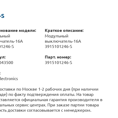
-S
нование модели:
Краткое описание:
ьный
Модульный
чатель-16А
выключатель-16А
01246-S
3915101246-S
ул:
Парт. номер:
043500
3915101246-S
:
lectronics
оставки по Москве 1-2 рабочих дня (при наличии
аде) по факту подтверждения оплаты. На товар
тавляется официальная гарантия производителя в
льных сервис центрах. При заказе партии товара
сть доставки согласовывается с менеджером.