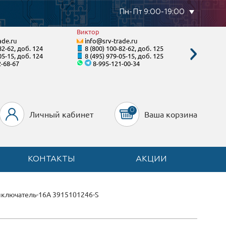
Пн-Пт 9:00-19:00
Виктор
Валенти
ade.ru
info@srv-trade.ru
info@s
82-62, доб. 124
8 (800) 100-82-62, доб. 125
8 (800)
05-15, доб. 124
8 (495) 979-05-15, доб. 125
8 (495)
2-68-67
8-995-121-00-34
8-92
0
Личный кабинет
Ваша корзина
КОНТАКТЫ
АКЦИИ
ключатель-16А 3915101246-S