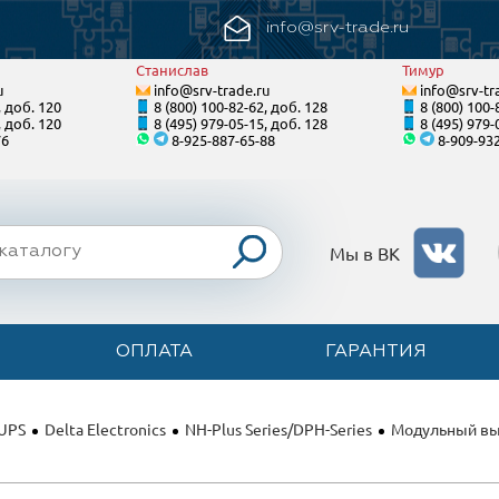
info@srv-trade.ru
Станислав
Тимур
u
info@srv-trade.ru
info@srv-tr
, доб. 120
8 (800) 100-82-62, доб. 128
8 (800) 100-
, доб. 120
8 (495) 979-05-15, доб. 128
8 (495) 979-
76
8-925-887-65-88
8-909-93
Мы в ВК
ОПЛАТА
ГАРАНТИЯ
 UPS
Delta Electronics
NH-Plus Series/DPH-Series
Модульный вы