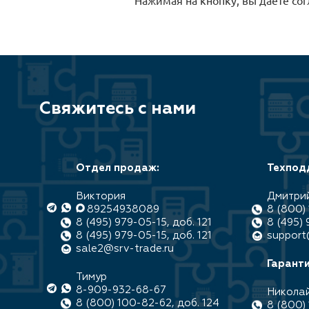
Свяжитесь с нами
Отдел продаж:
Техпод
Виктория
Дмитри
89254938089
8 (800) 
8 (495) 979-05-15, доб. 121
8 (495) 
8 (495) 979-05-15, доб. 121
support
sale2@srv-trade.ru
Гаранти
Тимур
8-909-932-68-67
Никола
8 (800) 100-82-62, доб. 124
8 (800) 