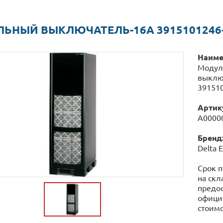
ЬНЫЙ ВЫКЛЮЧАТЕЛЬ-16А 3915101246
Наиме
Модул
выклю
39151
Артик
А0000
Бренд
Delta E
Срок п
на скл
предос
официа
стоимо