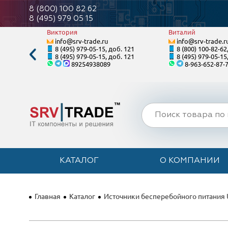
8 (800) 100 82 62
8 (495) 979 05 15
Виктория
Виталий
info@srv-trade.ru
info@srv-trade.r
. 122
8 (495) 979-05-15, доб. 121
8 (800) 100-82-62
. 122
8 (495) 979-05-15, доб. 121
8 (495) 979-05-15
89254938089
8-963-652-87-
КАТАЛОГ
О КОМПАНИИ
Главная
Каталог
Источники бесперебойного питания