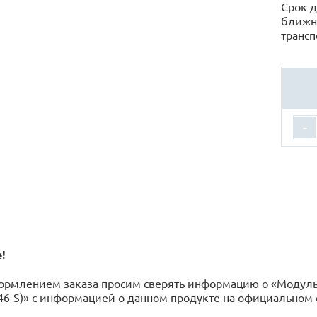
Срок д
ближн
трансп
-
!
ормлением заказа просим сверять информацию о «Модульн
6-S)» с информацией o данном продукте на официальном 