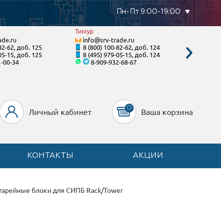
Пн-Пт 9:00-19:00
Тимур
Валенти
ade.ru
info@srv-trade.ru
info@s
82-62, доб. 125
8 (800) 100-82-62, доб. 124
8 (800)
05-15, доб. 125
8 (495) 979-05-15, доб. 124
8 (495)
1-00-34
8-909-932-68-67
8-92
0
Личный кабинет
Ваша корзина
КОНТАКТЫ
АКЦИИ
тарейные блоки для СИПБ Rack/Tower