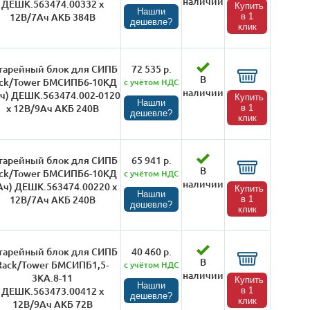
наличии
ДЕШК.563474.00332 х
Купить
Нашли
12В/7Ач АКБ 384В
в 1
дешевле?
клик
тарейный блок для СИПБ
72 535 р.
В
ck/Tower БМСИПБ6-10КД
с учётом НДС
наличии
ч) ДЕШК.563474.002-0120
Купить
Нашли
х 12В/9Ач АКБ 240В
в 1
дешевле?
клик
тарейный блок для СИПБ
65 941 р.
В
ck/Tower БМСИПБ6-10КД
с учётом НДС
наличии
Ач) ДЕШК.563474.00220 х
Купить
Нашли
12В/7Ач АКБ 240В
в 1
дешевле?
клик
тарейный блок для СИПБ
40 460 р.
В
Rack/Tower БМСИПБ1,5-
с учётом НДС
наличии
3КА.8-11
Купить
Нашли
ДЕШК.563473.00412 х
в 1
дешевле?
клик
12В/9Ач АКБ 72В