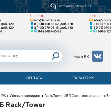
info@srv-trade.ru
Станислав
Виктор
u
info@srv-trade.ru
info@srv-tr
, доб. 120
8 (800) 100-82-62, доб. 128
8 (800) 100-
, доб. 120
8 (495) 979-05-15, доб. 128
8 (495) 979-
76
8-925-887-65-88
8-995-12
Мы в ВК
ОПЛАТА
ГАРАНТИЯ
 UPS
Связь инжиниринг
Rack/Tower ИБП Связь инжиниринг
Ба
Б Rack/Tower