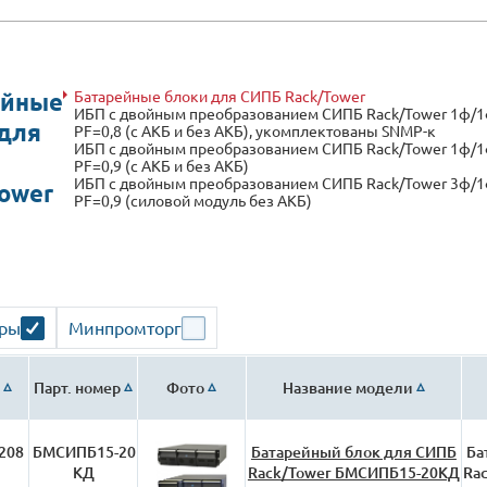
Батарейные блоки для СИПБ Rack/Tower
ейные
ИБП с двойным преобразованием СИПБ Rack/Tower 1ф/1
для
PF=0,8 (с АКБ и без АКБ), укомплектованы SNMP-к
ИБП с двойным преобразованием СИПБ Rack/Tower 1ф/1
PF=0,9 (с АКБ и без АКБ)
ИБП с двойным преобразованием СИПБ Rack/Tower 3ф/1
ower
PF=0,9 (силовой модуль без АКБ)
ары
Минпромторг
Парт. номер
Фото
Название модели
208
БМСИПБ15-20
Батарейный блок для СИПБ
Ба
КД
Rack/Tower БМСИПБ15-20КД
Ra