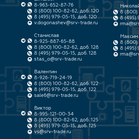
8-963-652-87-76
Никола
8 (800) 100-82-62, доб. 120
8 (800) 
8 (495) 979-05-15, доб. 120
8 (495) 
v.dogonashev@srv-trade.ru
rma@srv
Станислав
Максим
8-925-887-65-88
8 (800) 
8 (800) 100-82-62, доб. 128
8 (495) 
8 (495) 979-05-15, доб. 128
rma@srv
stas_o@srv-trade.ru
Валентин
8-926-719-24-19
8 (800) 100-82-62, доб. 122
8 (495) 979-05-15, доб. 122
sale6@srv-trade.ru
Виктор
8-995-121-00-34
8 (800) 100-82-62, доб. 125
8 (495) 979-05-15, доб. 125
vs@srv-trade.ru