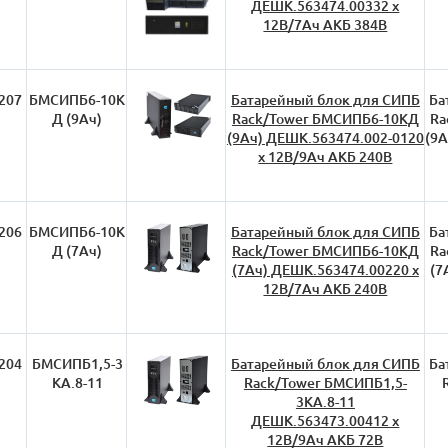
ДЕШК.563474.00332 х
12В/7Ач АКБ 384В
207
БМСИПБ6-10К
Батарейный блок для СИПБ
Ба
Д (9Ач)
Rack/Tower БМСИПБ6-10КД
Ra
(9Ач) ДЕШК.563474.002-0120
(9А
х 12В/9Ач АКБ 240В
206
БМСИПБ6-10К
Батарейный блок для СИПБ
Ба
Д (7Ач)
Rack/Tower БМСИПБ6-10КД
Ra
(7Ач) ДЕШК.563474.00220 х
(7
12В/7Ач АКБ 240В
204
БМСИПБ1,5-3
Батарейный блок для СИПБ
Ба
КА.8-11
Rack/Tower БМСИПБ1,5-
3КА.8-11
ДЕШК.563473.00412 х
12В/9Ач АКБ 72В