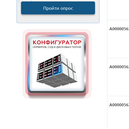
Пройти опрос
А0000056
А0000056
А0000056