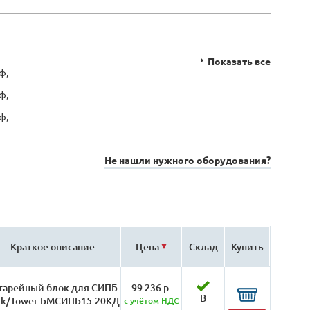
Показать все
ф,
ф,
ф,
Не нашли нужного оборудования?
Краткое описание
Цена
Склад
Купить
тарейный блок для СИПБ
99 236 р.
В
ck/Tower БМСИПБ15-20КД
с учётом НДС