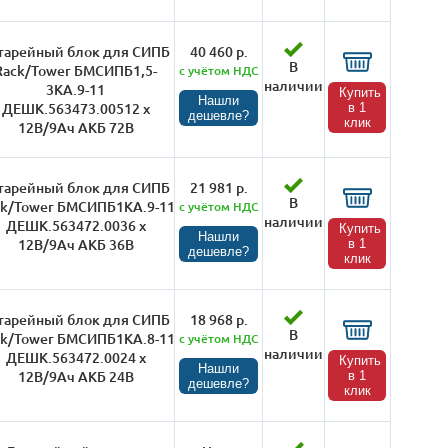
тарейный блок для СИПБ
40 460 р.
В
Rack/Tower БМСИПБ1,5-
с учётом НДС
наличии
3КА.9-11
Купить
Нашли
ДЕШК.563473.00512 х
в 1
дешевле?
клик
12В/9Ач АКБ 72В
тарейный блок для СИПБ
21 981 р.
В
ck/Tower БМСИПБ1КА.9-11
с учётом НДС
наличии
ДЕШК.563472.0036 х
Купить
Нашли
12В/9Ач АКБ 36В
в 1
дешевле?
клик
тарейный блок для СИПБ
18 968 р.
В
ck/Tower БМСИПБ1КА.8-11
с учётом НДС
наличии
ДЕШК.563472.0024 х
Купить
Нашли
12В/9Ач АКБ 24В
в 1
дешевле?
клик