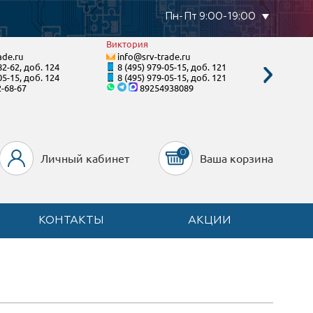
Пн-Пт 9:00-19:00
Виктория
Станисл
ade.ru
info@srv-trade.ru
info@s
82-62, доб. 124
8 (495) 979-05-15, доб. 121
8 (800)
05-15, доб. 124
8 (495) 979-05-15, доб. 121
8 (495)
2-68-67
89254938089
8-92
0
Личный кабинет
Ваша корзина
КОНТАКТЫ
АКЦИИ