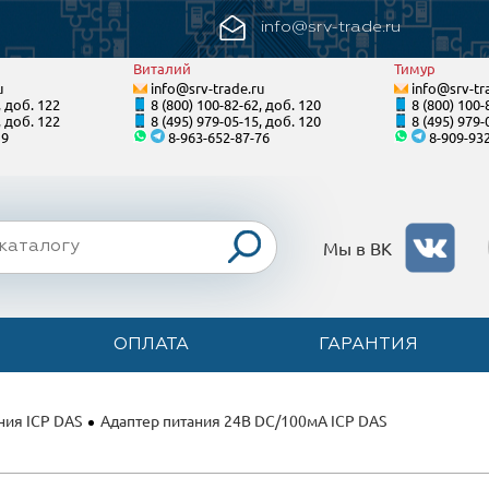
info@srv-trade.ru
Виталий
Тимур
u
info@srv-trade.ru
info@srv-tr
, доб. 122
8 (800) 100-82-62, доб. 120
8 (800) 100-
, доб. 122
8 (495) 979-05-15, доб. 120
8 (495) 979-
19
8-963-652-87-76
8-909-93
Мы в ВК
ОПЛАТА
ГАРАНТИЯ
ния ICP DAS
Адаптер питания 24В DC/100мА ICP DAS