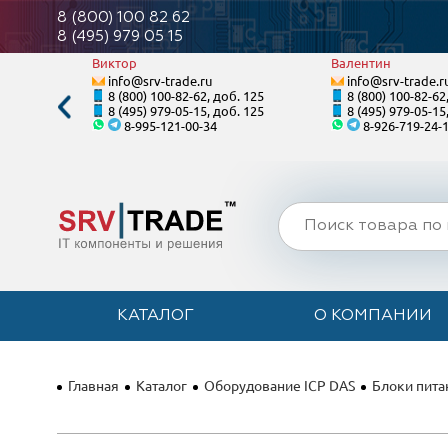
8 (800) 100 82 62
8 (495) 979 05 15
Виктор
Валентин
info@srv-trade.ru
info@srv-trade.r
. 128
8 (800) 100-82-62, доб. 125
8 (800) 100-82-62
. 128
8 (495) 979-05-15, доб. 125
8 (495) 979-05-15
8-995-121-00-34
8-926-719-24-
КАТАЛОГ
О КОМПАНИИ
Главная
Каталог
Оборудование ICP DAS
Блоки пита