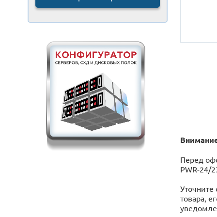
Внимание
Перед офо
PWR-24/23
Уточните 
товара, е
уведомлен