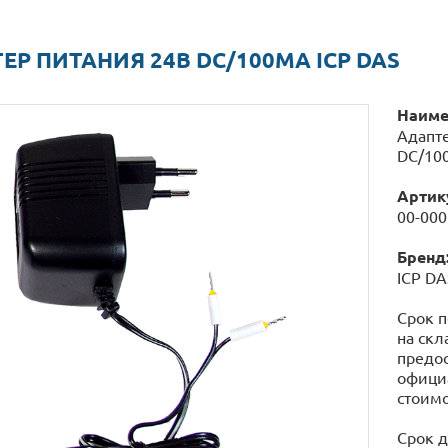
ЕР ПИТАНИЯ 24В DC/100МА ICP DAS
Наиме
Адапте
DC/10
Артик
00-00
Бренд
ICP DA
Срок п
на скл
предос
официа
стоимо
Срок д