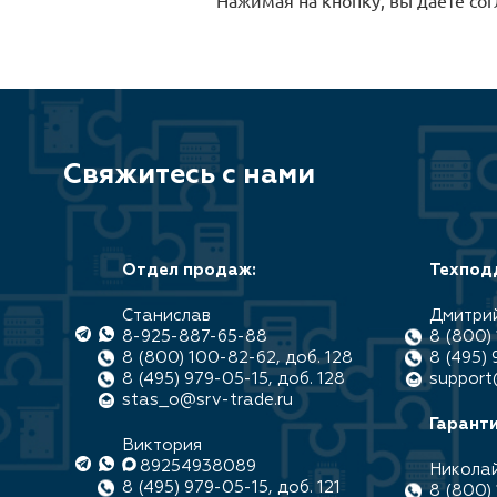
Свяжитесь с нами
Отдел продаж:
Техпод
Станислав
Дмитри
8-925-887-65-88
8 (800) 
8 (800) 100-82-62, доб. 128
8 (495) 
8 (495) 979-05-15, доб. 128
support
stas_o@srv-trade.ru
Гаранти
Виктория
89254938089
Никола
8 (495) 979-05-15, доб. 121
8 (800) 