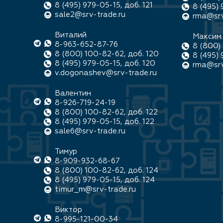
8 (495) 979-05-15, доб. 121
8 (495) 
sale2@srv-trade.ru
rma@srv
Виталий
Максим
8-963-652-87-76
8 (800) 
8 (800) 100-82-62, доб. 120
8 (495) 
8 (495) 979-05-15, доб. 120
rma@srv
v.dogonashev@srv-trade.ru
Валентин
8-926-719-24-19
8 (800) 100-82-62, доб. 122
8 (495) 979-05-15, доб. 122
sale6@srv-trade.ru
Тимур
8-909-932-68-67
8 (800) 100-82-62, доб. 124
8 (495) 979-05-15, доб. 124
timur_m@srv-trade.ru
Виктор
8-995-121-00-34