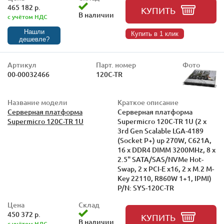
465 182 р.
КУПИТЬ
В наличии
с учётом НДС
Нашли
Купить в 1 клик
дешевле?
Артикул
Парт. номер
Фото
00-00032466
120C-TR
Название модели
Краткое описание
Серверная платформа
Серверная платформа
Supermicro 120C-TR 1U
Supermicro 120C-TR 1U (2 x
3rd Gen Scalable LGA-4189
(Socket P+) up 270W, C621A,
16 x DDR4 DIMM 3200MHz, 8 x
2.5" SATA/SAS/NVMe Hot-
Swap, 2 x PCI-E x16, 2 x M.2 M-
Key 22110, R860W 1+1, IPMI)
P/N: SYS-120C-TR
Цена
Склад
450 372 р.
КУПИТЬ
В наличии
с учётом НДС