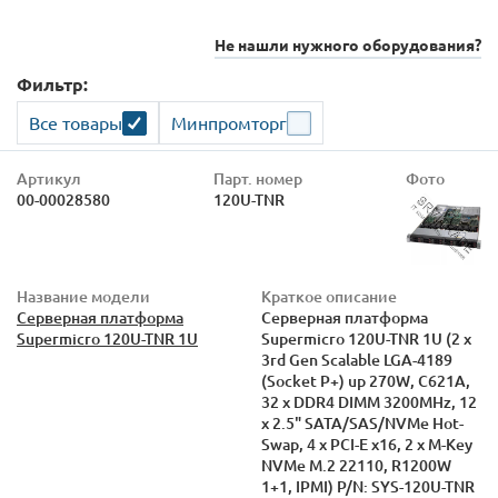
Не нашли нужного оборудования?
Фильтр:
Все товары
Минпромторг
Артикул
Парт. номер
Фото
00-00028580
120U-TNR
Название модели
Краткое описание
Серверная платформа
Серверная платформа
Supermicro 120U-TNR 1U
Supermicro 120U-TNR 1U (2 x
3rd Gen Scalable LGA-4189
(Socket P+) up 270W, C621A,
32 x DDR4 DIMM 3200MHz, 12
x 2.5" SATA/SAS/NVMe Hot-
Swap, 4 x PCI-E x16, 2 x M-Key
NVMe M.2 22110, R1200W
1+1, IPMI) P/N: SYS-120U-TNR