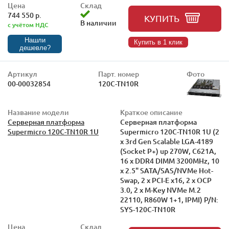
Цена
Склад
744 550 р.
КУПИТЬ
В наличии
с учётом НДС
Нашли
Купить в 1 клик
дешевле?
Артикул
Парт. номер
Фото
00-00032854
120C-TN10R
Название модели
Краткое описание
Серверная платформа
Серверная платформа
Supermicro 120C-TN10R 1U
Supermicro 120C-TN10R 1U (2
x 3rd Gen Scalable LGA-4189
(Socket P+) up 270W, C621A,
16 x DDR4 DIMM 3200MHz, 10
x 2.5" SATA/SAS/NVMe Hot-
Swap, 2 x PCI-E x16, 2 x OCP
3.0, 2 x M-Key NVMe M.2
22110, R860W 1+1, IPMI) P/N:
SYS-120C-TN10R
Цена
Склад