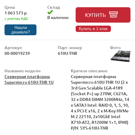
Цена
Склад
1 063 573 р.
КУПИТЬ
В наличии
с учётом НДС
Нашли
Купить в 1 клик
дешевле?
Артикул
Парт. номер
Фото
00-00019239
610U-TNR
Название модели
Краткое описание
Серверная платформа
Серверная платформа
Supermicro 610U-TNR 1U
Supermicro 610U-TNR 1U (2 x
3rd Gen Scalable LGA-4189
(Socket P+) up 270W, C621A,
32 x DDR4 DIMM 3200MHz, 14
x SATA3 Intel: RAID 0, 1, 5, 10,
4 x PCI-E x16, 2 x M-Key NVMe
M.2 22110, 2x10GbE Intel
X710-AT2, R1200W 1+1, IPMI)
P/N: SYS-610U-TNR