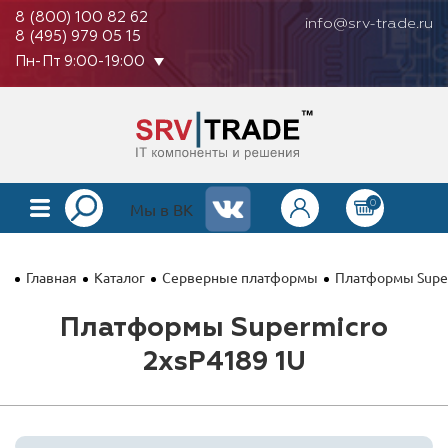
8 (800) 100 82 62
info@srv-trade.ru
8 (495) 979 05 15
Пн-Пт 9:00-19:00
0
КАТАЛОГ
Мы в ВК
О КОМПАНИИ
Главная
Каталог
Серверные платформы
Платформы Supe
ОПЛАТА
Платформы Supermicro
ГАРАНТИЯ
2xsP4189 1U
КОНТАКТЫ
АКЦИИ