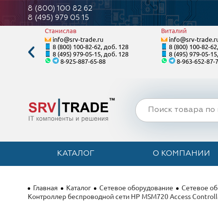
8 (800) 100 82 62
8 (495) 979 05 15
Станислав
Виталий
info@srv-trade.ru
info@srv-trade.r
. 124
8 (800) 100-82-62, доб. 128
8 (800) 100-82-62
. 124
8 (495) 979-05-15, доб. 128
8 (495) 979-05-15
8-925-887-65-88
8-963-652-87-
КАТАЛОГ
О КОМПАНИИ
Главная
Каталог
Сетевое оборудование
Сетевое о
Контроллер беспроводной сети HP MSM720 Access Controller