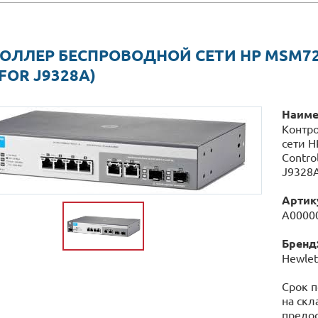
ОЛЛЕР БЕСПРОВОДНОЙ СЕТИ HP MSM72
 FOR J9328A)
Наиме
Контр
сети H
Control
J9328A
Артик
А0000
Бренд
Hewlet
Срок п
на скл
предос