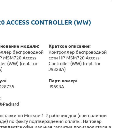
0 ACCESS CONTROLLER (WW)
нование модели:
Краткое описание:
оллер беспроводной
Контроллер беспроводной
P MSM720 Access
сети HP MSM720 Access
ler (WW) (repl. for
Controller (WW) (repl. for
)
J9328A)
ул:
Парт. номер:
028735
J9693A
:
t-Packard
оставки по Москве 1-2 рабочих дня (при наличии
аде) по факту подтверждения оплаты. На товар
тавляется официальная гарантия производителя в