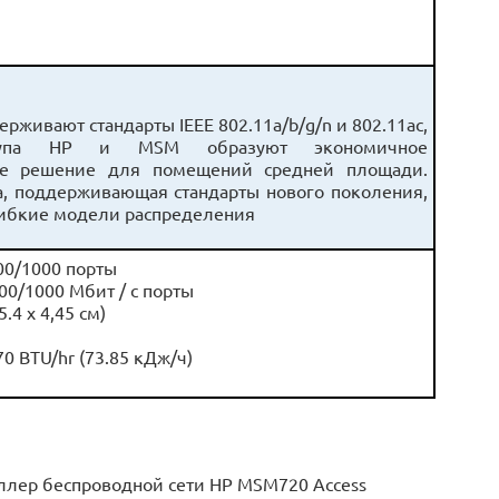
живают стандарты IEEE 802.11a/b/g/n и 802.11ac,
тупа HP и MSM образуют экономичное
вое решение для помещений средней площади.
а, поддерживающая стандарты нового поколения,
гибкие модели распределения
00/1000 порты
00/1000 Мбит / с порты
5.4 x 4,45 см)
 BTU/hr (73.85 кДж/ч)
ллер беспроводной сети HP MSM720 Access