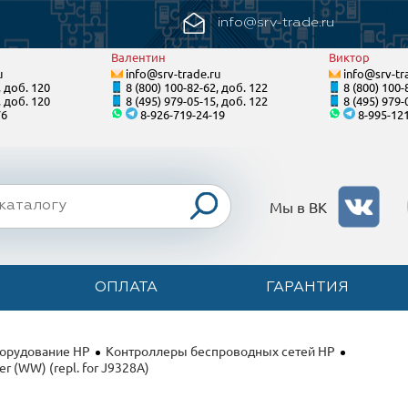
info@srv-trade.ru
Валентин
Виктор
u
info@srv-trade.ru
info@srv-tr
, доб. 120
8 (800) 100-82-62, доб. 122
8 (800) 100-
, доб. 120
8 (495) 979-05-15, доб. 122
8 (495) 979-
76
8-926-719-24-19
8-995-12
Мы в ВК
ОПЛАТА
ГАРАНТИЯ
борудование HP
Контроллеры беспроводных сетей HP
 (WW) (repl. for J9328A)