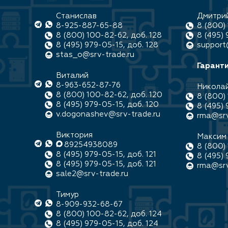
Станислав
Дмитри
8-925-887-65-88
8 (800) 
8 (800) 100-82-62, доб. 128
8 (495) 
8 (495) 979-05-15, доб. 128
support
stas_o@srv-trade.ru
Гаранти
Виталий
8-963-652-87-76
Никола
8 (800) 100-82-62, доб. 120
8 (800) 
8 (495) 979-05-15, доб. 120
8 (495) 
v.dogonashev@srv-trade.ru
rma@srv
Виктория
Максим
89254938089
8 (800) 
8 (495) 979-05-15, доб. 121
8 (495) 
8 (495) 979-05-15, доб. 121
rma@srv
sale2@srv-trade.ru
Тимур
8-909-932-68-67
8 (800) 100-82-62, доб. 124
8 (495) 979-05-15, доб. 124