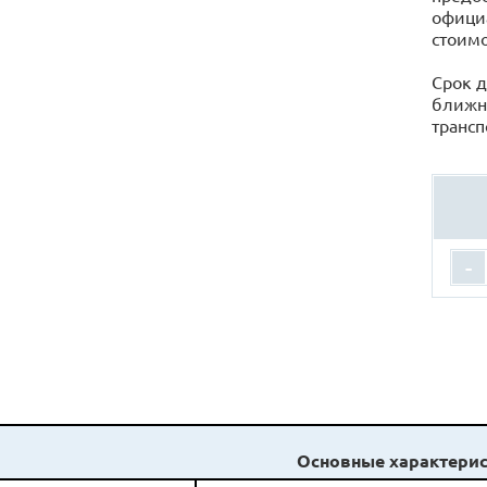
официа
стоимо
Срок д
ближн
трансп
-
Основные характерис