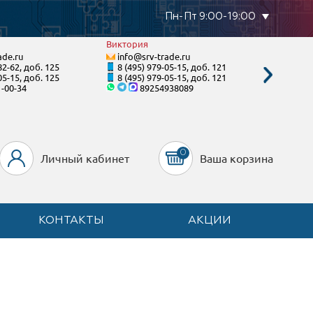
Пн-Пт 9:00-19:00
Виктория
Тимур
ade.ru
info@srv-trade.ru
info@s
82-62, доб. 125
8 (495) 979-05-15, доб. 121
8 (800)
05-15, доб. 125
8 (495) 979-05-15, доб. 121
8 (495)
1-00-34
89254938089
8-90
0
Личный кабинет
Ваша корзина
КОНТАКТЫ
АКЦИИ