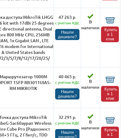
ка доступа MikroTik LHGG
47 263 р.
В
6 kit with 17dBi 25 degrees
с учётом НДС
наличии
E directional antenna, Dual
Купить
Нашли
ore 800 MHz CPU, 256MB
в 1
дешевле?
клик
AM, 1x Gigabit LAN , LTE
6 modem for International
& United States bands
/2/3/5/7/8/12/17/20/25/
Маршрутизатор 1000M
40 465 р.
В
0PORT 1SFP RB3011UIAS-
с учётом НДС
наличии
RM MIKROTIK
Купить
Нашли
в 1
дешевле?
клик
Точка доступа MikroTik
32 291 р.
В
beG-5ac60aypair Wireless
с учётом НДС
наличии
ire Cube Pro (Радиомост
Купить
Нашли
60+5 ГГц, 2 Гбит/с, TDD
в 1
дешевле?