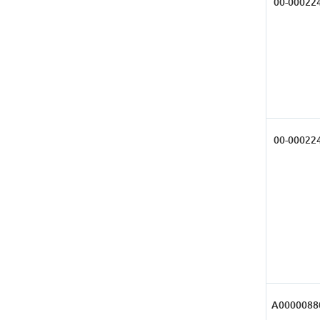
00-00022
00-00022
А0000088