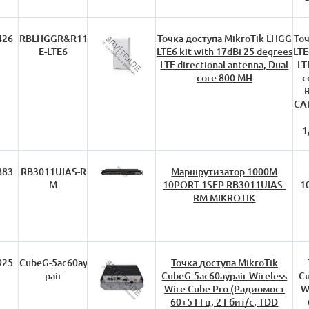
426
RBLHGGR&R11
Точка доступа MikroTik LHGG
Точ
E-LTE6
LTE6 kit with 17dBi 25 degrees
LTE
LTE directional antenna, Dual
LT
core 800 MH
c
R
CAT
1
883
RB3011UIAS-R
Маршрутизатор 1000M
M
10PORT 1SFP RB3011UIAS-
1
RM MIKROTIK
925
CubeG-5ac60ay
Точка доступа MikroTik
pair
CubeG-5ac60aypair Wireless
Cu
Wire Cube Pro (Радиомост
W
60+5 ГГц, 2 Гбит/с, TDD