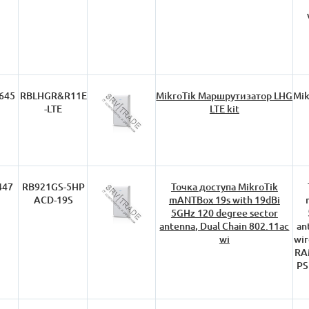
645
RBLHGR&R11E
MikroTik Маршрутизатор LHG
Mik
-LTE
LTE kit
447
RB921GS-5HP
Точка доступа MikroTik
ACD-19S
mANTBox 19s with 19dBi
5GHz 120 degree sector
antenna, Dual Chain 802.11ac
an
wi
wir
RAM
PS