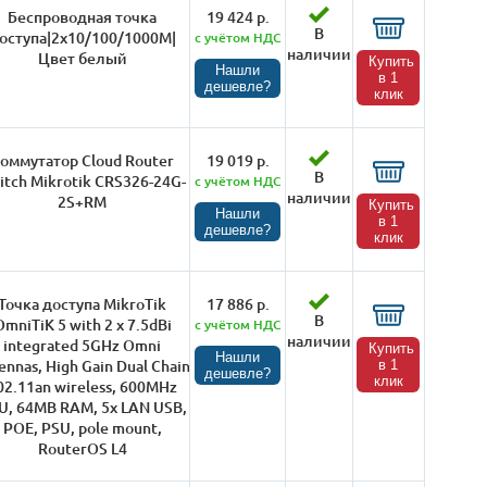
Беспроводная точка
19 424 р.
В
оступа|2x10/100/1000M|
с учётом НДС
наличии
Цвет белый
Купить
Нашли
в 1
дешевле?
клик
оммутатор Cloud Router
19 019 р.
В
itch Mikrotik CRS326-24G-
с учётом НДС
наличии
2S+RM
Купить
Нашли
в 1
дешевле?
клик
Точка доступа MikroTik
17 886 р.
В
OmniTiK 5 with 2 x 7.5dBi
с учётом НДС
наличии
integrated 5GHz Omni
Купить
Нашли
ennas, High Gain Dual Chain
в 1
дешевле?
клик
02.11an wireless, 600MHz
U, 64MB RAM, 5x LAN USB,
POE, PSU, pole mount,
RouterOS L4