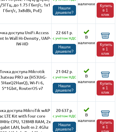
наличии
4/5ГГц, до 1.75 Гбит/с, 1x1
Купить
Нашли
Гбит/с, 3x8dBi, PoE)
в 1
дешевле?
клик
очка доступа UniFi Access
22 661 р.
В
nt In Wall Hi-Density , UAP-
с учётом НДС
наличии
IW-HD
Купить
Нашли
в 1
дешевле?
клик
Точка доступа Mikrotik
21 042 р.
В
Chateau PRO ax (H53UiG-
с учётом НДС
наличии
5HaxQ2HaxQ), Wi-Fi 6,
Купить
Нашли
5*1Gbit, RouterOS v7
в 1
дешевле?
клик
чка доступа MikroTik wAP
20 637 р.
В
ac LTE Kit with four core
с учётом НДС
наличии
0MHz CPU, 128MB RAM, 2x
Купить
Нашли
gabit LAN, built-in 2.4Ghz
в 1
дешевле?
клик