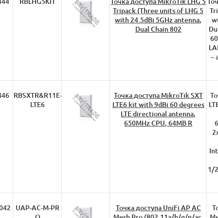
444
RBLHG5KIT
Точка доступа MikroTik LHG 5
Точ
Tripack (Three units of LHG 5
Tr
with 24.5dBi 5GHz antenna,
w
Dual Chain 802
Du
60
LA
– 
446
RBSXTR&R11E-
Точка доступа MikroTik SXT
То
LTE6
LTE6 kit with 9dBi 60 degrees
LT
LTE directional antenna,
650MHz CPU, 64MB R
2
In
1/
042
UAP-AC-M-PR
Точка доступа UniFi AP AC
Т
O
Mesh Pro (802.11a/b/g/n/ac,
Me