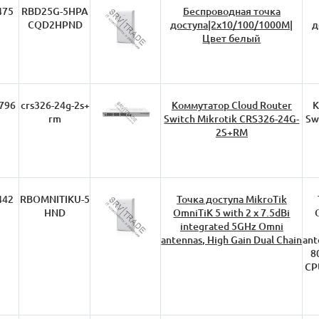
475
RBD25G-5HPA
Беспроводная точка
CQD2HPND
доступа|2x10/100/1000M|
д
Цвет белый
796
crs326-24g-2s+
Коммутатор Cloud Router
К
rm
Switch Mikrotik CRS326-24G-
Sw
2S+RM
442
RBOMNITIKU-5
Точка доступа MikroTik
HND
OmniTiK 5 with 2 x 7.5dBi
integrated 5GHz Omni
antennas, High Gain Dual Chain
ant
8
CP