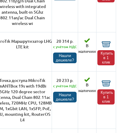
802.11b/g/n Dual Chain
wireless with integrated
antenna, built-in 5Ghz
802.11an/ac Dual Chain
wireless wi
roTik Маршрутизатор LHG
20 314 р.
В
LTE kit
с учётом НДС
наличии
Купить
Нашли
в 1
дешевле?
клик
Точка доступа MikroTik
20 233 р.
В
mANTBox 19s with 19dBi
с учётом НДС
наличии
5GHz 120 degree sector
Купить
Нашли
tenna, Dual Chain 802.11ac
в 1
дешевле?
клик
eless, 720MHz CPU, 128MB
, 1xGbit LAN, 1xSFP, PoE,
U, mounting kit, RouterOS
L4