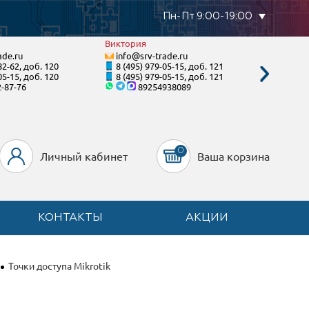
Пн-Пт 9:00-19:00
Виктория
Валенти
ade.ru
info@srv-trade.ru
info@s
82-62, доб. 120
8 (495) 979-05-15, доб. 121
8 (800)
05-15, доб. 120
8 (495) 979-05-15, доб. 121
8 (495)
2-87-76
89254938089
8-92
0
Личный кабинет
Ваша корзина
КОНТАКТЫ
АКЦИИ
Точки доступа Mikrotik