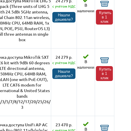
ка доступа MikroTik LHG 5
24 279 р.
В
ipack (Three units of LHG 5
с учётом НДС
наличии
ith 24.5dBi 5GHz antenna,
Купить
Нашли
al Chain 802.11an wireless,
в 1
дешевле?
клик
0MHz CPU, 64MB RAM, 1x
N, POE, PSU, RouterOS L3)
all three antennas in single
box
чка доступа MikroTik SXT
24 279 р.
В
E6 kit with 9dBi 60 degrees
с учётом НДС
наличии
LTE directional antenna,
Купить
Нашли
650MHz CPU, 64MB RAM,
в 1
дешевле?
клик
xLAN (one with PoE-OUT),
LTE CAT6 modem for
ternational & United States
bands
2/3/5/7/8/12/17/20/25/26/
3
очка доступа UniFi AP AC
23 470 р.
В
sh Pro (802.11a/b/g/n/ac,
с учётом НДС