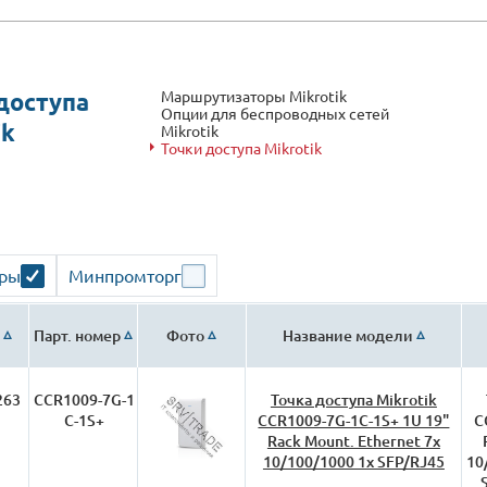
Маршрутизаторы Mikrotik
доступа
Опции для беспроводных сетей
ik
Mikrotik
Точки доступа Mikrotik
ары
Минпромторг
Парт. номер
Фото
Название модели
263
CCR1009-7G-1
Точка доступа Mikrotik
C-1S+
CCR1009-7G-1C-1S+ 1U 19"
C
Rack Mount. Ethernet 7x
10/100/1000 1x SFP/RJ45
10