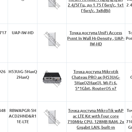
2.4/5ГГц, до 1.75 Гбит/с, 1x1
2.
Гбит/с, 3x8dBi)
717
UAP-IW-HD
Точка доступа UniFi Access
Т
Point In Wall Hi-Density , UAP-
Poi
IW-HD
926
H53UiG-5HaxQ
Точка доступа Mikrotik
2HaxQ
Chateau PRO ax (H53UiG-
5HaxQ2HaxQ), Wi-Fi 6,
5*1Gbit, RouterOS v7
448
RBWAPGR-5H
Точка доступа MikroTik wAP
То
ACD2HND&R1
ac LTE Kit with four core
1E-LTE
710MHz CPU, 128MB RAM, 2x
71
Gigabit LAN, built-in
Gi