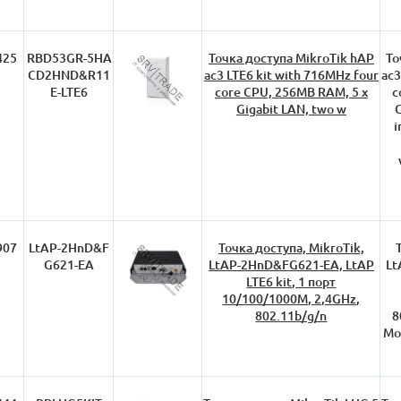
425
RBD53GR-5HA
Точка доступа MikroTik hAP
То
CD2HND&R11
ac3 LTE6 kit with 716MHz four
ac3
E-LTE6
core CPU, 256MB RAM, 5 x
c
Gigabit LAN, two w
G
i
907
LtAP-2HnD&F
Точка доступа, MikroTik,
G621-EA
LtAP-2HnD&FG621-EA, LtAP
Lt
LTE6 kit, 1 порт
10/100/1000М, 2,4GHz,
802.11b/g/n
8
Mo