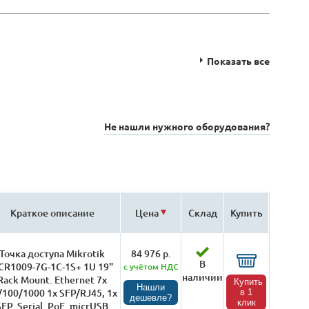
Показать все
Не нашли нужного оборудования?
Краткое описание
Цена
Склад
Купить
Точка доступа Mikrotik
84 976 р.
В
CR1009-7G-1C-1S+ 1U 19"
с учётом НДС
наличии
Rack Mount. Ethernet 7x
Купить
Нашли
/100/1000 1x SFP/RJ45, 1x
в 1
дешевле?
клик
SFP. Serial. PoE. micrUSB