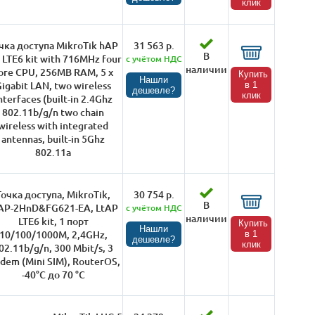
клик
чка доступа MikroTik hAP
31 563 р.
В
 LTE6 kit with 716MHz four
с учётом НДС
наличии
ore CPU, 256MB RAM, 5 x
Купить
Нашли
igabit LAN, two wireless
в 1
дешевле?
клик
nterfaces (built-in 2.4Ghz
802.11b/g/n two chain
wireless with integrated
antennas, built-in 5Ghz
802.11a
Точка доступа, MikroTik,
30 754 р.
В
AP-2HnD&FG621-EA, LtAP
с учётом НДС
наличии
LTE6 kit, 1 порт
Купить
Нашли
10/100/1000М, 2,4GHz,
в 1
дешевле?
клик
02.11b/g/n, 300 Mbit/s, 3
dem (Mini SIM), RouterOS,
-40°С до 70 °C