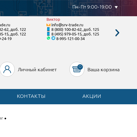
Пн-Пт 9:00-19:00
Виктор
Виталий
ade.ru
info@srv-trade.ru
info@s
82-62, доб. 122
8 (800) 100-82-62, доб. 125
8 (800)
05-15, доб. 122
8 (495) 979-05-15, доб. 125
8 (495)
9-24-19
8-995-121-00-34
8-96
0
Личный кабинет
Ваша корзина
КОНТАКТЫ
АКЦИИ
er