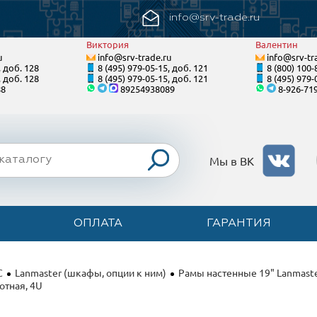
info@srv-trade.ru
Виктория
Валентин
u
info@srv-trade.ru
info@srv-tr
, доб. 128
8 (495) 979-05-15, доб. 121
8 (800) 100-
, доб. 128
8 (495) 979-05-15, доб. 121
8 (495) 979-
88
89254938089
8-926-71
Мы в ВК
ОПЛАТА
ГАРАНТИЯ
С
Lanmaster (шкафы, опции к ним)
Рамы настенные 19" Lanmast
отная, 4U