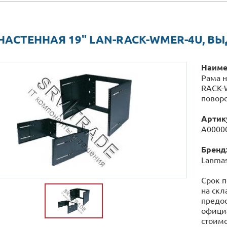
НАСТЕННАЯ 19" LAN-RACK-WMER-4U, В
Наиме
Рама н
RACK-
поворо
Артик
А0000
Бренд
Lanmas
Срок п
на скл
предос
официа
стоимо