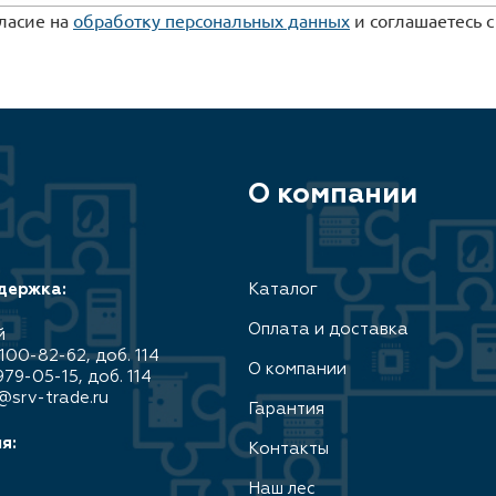
гласие на
обработку персональных данных
и соглашаетесь 
О компании
держка:
Каталог
Оплата и доставка
й
100-82-62, доб. 114
О компании
979-05-15, доб. 114
@srv-trade.ru
Гарантия
я:
Контакты
Наш лес