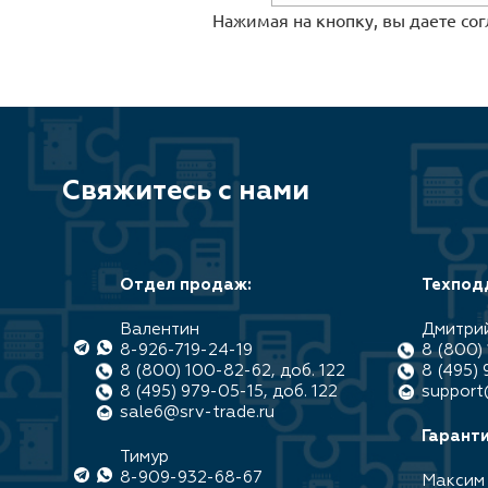
Нажимая на кнопку, вы даете со
Свяжитесь с нами
Отдел продаж:
Техпод
Валентин
Дмитри
8-926-719-24-19
8 (800) 
8 (800) 100-82-62, доб. 122
8 (495) 
8 (495) 979-05-15, доб. 122
support
sale6@srv-trade.ru
Гаранти
Тимур
8-909-932-68-67
Максим