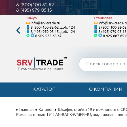
8 (800) 100 82 62
8 (495) 979 05 15
Тимур
Станислав
info@srv-trade.ru
info@srv-trade.r
. 120
8 (800) 100-82-62, доб. 124
8 (800) 100-82-62
. 120
8 (495) 979-05-15, доб. 124
8 (495) 979-05-15
8-909-932-68-67
8-925-887-65-
КАТАЛОГ
О КОМПАНИИ
Главная
Каталог
Шкафы, стойки 19 и компоненты СК
Рама настенная 19" LAN-RACK-WMER-4U, выдвижная повор