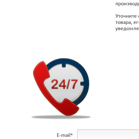
производ
Уточните 
товара, е
уведомлен
E-mail*