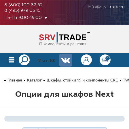
8 (800) 100 82 62
info@srv-trade.ru
8 (495) 979 05 15
Пн-Пт 9:00-19:00
0
КАТАЛОГ
Мы в ВК
О КОМПАНИИ
Главная
Каталог
Шкафы, стойки 19 и компоненты СКС
TW
ОПЛАТА
Опции для шкафов Next
ГАРАНТИЯ
КОНТАКТЫ
АКЦИИ