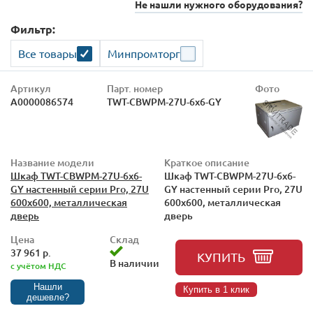
Не нашли нужного оборудования?
Фильтр:
Все товары
Минпромторг
Артикул
Парт. номер
Фото
А0000086574
TWT-CBWPM-27U-6x6-GY
Название модели
Краткое описание
Шкаф TWT-CBWPM-27U-6x6-
Шкаф TWT-CBWPM-27U-6x6-
GY настенный серии Pro, 27U
GY настенный серии Pro, 27U
600x600, металлическая
600x600, металлическая
дверь
дверь
Цена
Склад
37 961 р.
КУПИТЬ
В наличии
с учётом НДС
Нашли
Купить в 1 клик
дешевле?