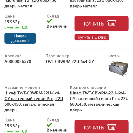
настенный 2, 22U 600x450,
настенный 2, 22U 600x450,
дверь металл
дверь металл
Цена
Склад
19 967 р.
КУПИТЬ
В наличии
с учётом НДС
Нашли
Купить в 1 клик
дешевле?
Артикул
Парт. номер
Фото
А0000086570
TWT-CBWPM-22U-6x4-GY
Название модели
Краткое описание
Шкаф TWT-CBWPM-22U-6x4-
Шкаф TWT-CBWPM-22U-6x4-
GY настенный серии Pro, 22U
GY настенный серии Pro, 22U
600x450, металлическая
600x450, металлическая
дверь
дверь
Цена
Склад
19 967 р.
КУПИТЬ
В наличии
с учётом НДС