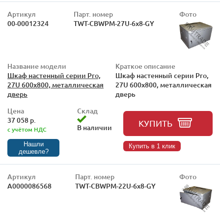
Артикул
Парт. номер
Фото
00-00012324
TWT-CBWPM-27U-6x8-GY
Название модели
Краткое описание
Шкаф настенный серии Pro,
Шкаф настенный серии Pro,
27U 600x800, металлическая
27U 600x800, металлическая
дверь
дверь
Цена
Склад
37 058 р.
КУПИТЬ
В наличии
с учётом НДС
Нашли
Купить в 1 клик
дешевле?
Артикул
Парт. номер
Фото
А0000086568
TWT-CBWPM-22U-6x8-GY