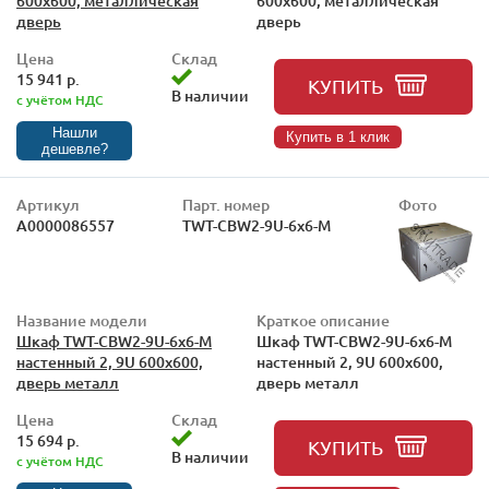
600x600, металлическая
600x600, металлическая
дверь
дверь
Цена
Склад
15 941 р.
КУПИТЬ
В наличии
с учётом НДС
Нашли
Купить в 1 клик
дешевле?
Артикул
Парт. номер
Фото
А0000086557
TWT-CBW2-9U-6x6-M
Название модели
Краткое описание
Шкаф TWT-CBW2-9U-6x6-M
Шкаф TWT-CBW2-9U-6x6-M
настенный 2, 9U 600x600,
настенный 2, 9U 600x600,
дверь металл
дверь металл
Цена
Склад
15 694 р.
КУПИТЬ
В наличии
с учётом НДС