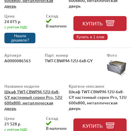
600x800, металлическая
600x800, металлическая
дверь
дверь
Цена
Склад
24 075 р.
КУПИТЬ
В наличии
с учётом НДС
Нашли
Купить в 1 клик
дешевле?
Артикул
Парт. номер
Фото
А0000086563
TWT-CBWPM-12U-6x8-GY
Название модели
Краткое описание
Шкаф TWT-CBWPM-12U-6x8-
Шкаф TWT-CBWPM-12U-6x8-
GY настенный серии Pro, 12U
GY настенный серии Pro, 12U
600x800, металлическая
600x800, металлическая
дверь
дверь
Цена
Склад
21 528 р.
КУПИТЬ
В наличии
с учётом НДС