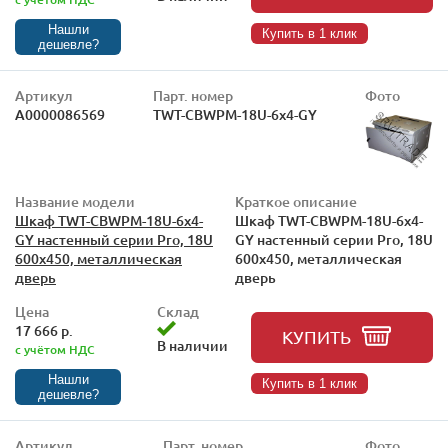
Нашли
Купить в 1 клик
дешевле?
Артикул
Парт. номер
Фото
А0000086569
TWT-CBWPM-18U-6x4-GY
Название модели
Краткое описание
Шкаф TWT-CBWPM-18U-6x4-
Шкаф TWT-CBWPM-18U-6x4-
GY настенный серии Pro, 18U
GY настенный серии Pro, 18U
600x450, металлическая
600x450, металлическая
дверь
дверь
Цена
Склад
17 666 р.
КУПИТЬ
В наличии
с учётом НДС
Нашли
Купить в 1 клик
дешевле?
Артикул
Парт. номер
Фото