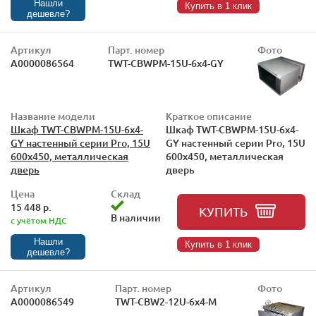
Нашли
Купить в 1 клик
дешевле?
Артикул
Парт. номер
Фото
А0000086564
TWT-CBWPM-15U-6x4-GY
Название модели
Краткое описание
Шкаф TWT-CBWPM-15U-6x4-
Шкаф TWT-CBWPM-15U-6x4-
GY настенный серии Pro, 15U
GY настенный серии Pro, 15U
600x450, металлическая
600x450, металлическая
дверь
дверь
Цена
Склад
15 448 р.
КУПИТЬ
В наличии
с учётом НДС
Нашли
Купить в 1 клик
дешевле?
Артикул
Парт. номер
Фото
А0000086549
TWT-CBW2-12U-6x4-M