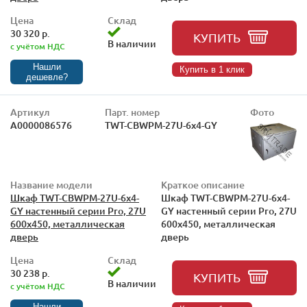
Цена
Склад
30 320 р.
КУПИТЬ
В наличии
с учётом НДС
Нашли
Купить в 1 клик
дешевле?
Артикул
Парт. номер
Фото
А0000086576
TWT-CBWPM-27U-6x4-GY
Название модели
Краткое описание
Шкаф TWT-CBWPM-27U-6x4-
Шкаф TWT-CBWPM-27U-6x4-
GY настенный серии Pro, 27U
GY настенный серии Pro, 27U
600x450, металлическая
600x450, металлическая
дверь
дверь
Цена
Склад
30 238 р.
КУПИТЬ
В наличии
с учётом НДС
Нашли