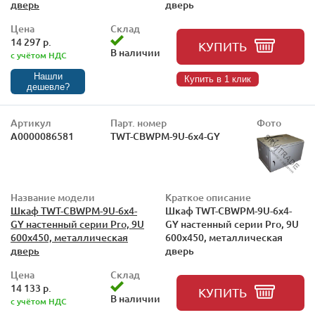
дверь
дверь
Цена
Склад
14 297 р.
КУПИТЬ
В наличии
с учётом НДС
Нашли
Купить в 1 клик
дешевле?
Артикул
Парт. номер
Фото
А0000086581
TWT-CBWPM-9U-6x4-GY
Название модели
Краткое описание
Шкаф TWT-CBWPM-9U-6x4-
Шкаф TWT-CBWPM-9U-6x4-
GY настенный серии Pro, 9U
GY настенный серии Pro, 9U
600x450, металлическая
600x450, металлическая
дверь
дверь
Цена
Склад
14 133 р.
КУПИТЬ
В наличии
с учётом НДС