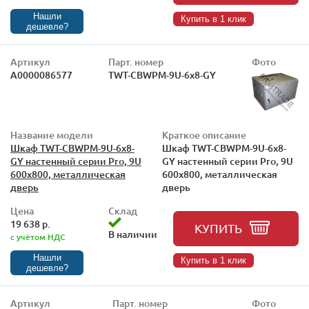
Нашли
Купить в 1 клик
дешевле?
Артикул
Парт. номер
Фото
А0000086577
TWT-CBWPM-9U-6x8-GY
Название модели
Краткое описание
Шкаф TWT-CBWPM-9U-6x8-
Шкаф TWT-CBWPM-9U-6x8-
GY настенный серии Pro, 9U
GY настенный серии Pro, 9U
600x800, металлическая
600x800, металлическая
дверь
дверь
Цена
Склад
19 638 р.
КУПИТЬ
В наличии
с учётом НДС
Нашли
Купить в 1 клик
дешевле?
Артикул
Парт. номер
Фото