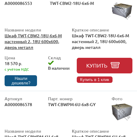
А0000086553
TWT-CBW2-18U-6x6-M
Название модели
Краткое описание
Шкаф TWT-CBW2-18U-6x6-M
Шкаф TWT-CBW2-18U-6x6-M
настенный 2, 18U 600x600,
настенный 2, 18U 600x600,
дверь металл
дверь металл
Цена
Склад
18 570 р.
КУПИТЬ
В наличии
с учётом НДС
Нашли
Купить в 1 клик
дешевле?
Артикул
Парт. номер
Фото
А0000086578
TWT-CBWPM-6U-6x8-GY
Название модели
Краткое описание
Шкаф TWT-CBWPM-6U-6x8-
Шкаф TWT-CBWPM-6U-6x8-