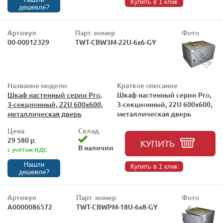
Купить в 1 клик
дешевле?
Артикул
Парт. номер
Фото
00-00012329
TWT-CBW3M-22U-6x6-GY
Название модели
Краткое описание
Шкаф настенный серии Pro,
Шкаф настенный серии Pro,
3-секционный, 22U 600x600,
3-секционный, 22U 600x600,
металлическая дверь
металлическая дверь
Цена
Склад
29 580 р.
КУПИТЬ
В наличии
с учётом НДС
Нашли
Купить в 1 клик
дешевле?
Артикул
Парт. номер
Фото
А0000086572
TWT-CBWPM-18U-6x8-GY