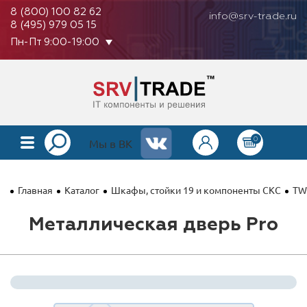
8 (800) 100 82 62
info@srv-trade.ru
8 (495) 979 05 15
Пн-Пт 9:00-19:00
0
КАТАЛОГ
Мы в ВК
О КОМПАНИИ
Главная
Каталог
Шкафы, стойки 19 и компоненты СКС
TW
ОПЛАТА
Металлическая дверь Pro
ГАРАНТИЯ
КОНТАКТЫ
АКЦИИ