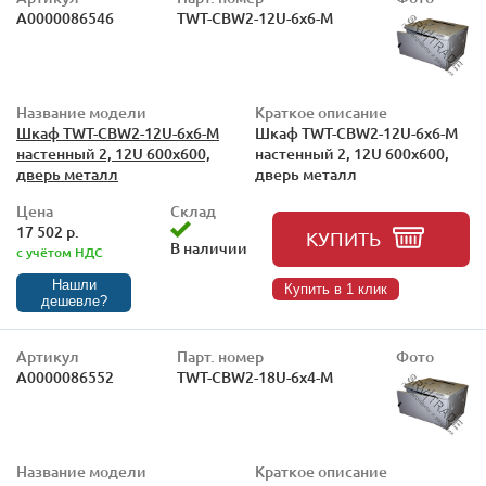
А0000086546
TWT-CBW2-12U-6x6-M
Название модели
Краткое описание
Шкаф TWT-CBW2-12U-6x6-M
Шкаф TWT-CBW2-12U-6x6-M
настенный 2, 12U 600x600,
настенный 2, 12U 600x600,
дверь металл
дверь металл
Цена
Склад
17 502 р.
КУПИТЬ
В наличии
с учётом НДС
Нашли
Купить в 1 клик
дешевле?
Артикул
Парт. номер
Фото
А0000086552
TWT-CBW2-18U-6x4-M
Название модели
Краткое описание