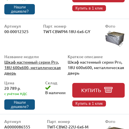
Нашли
Купить в 1 клик
дешевле?
Артикул
Парт. номер
Фото
00-00012325
TWT-CBWPM-18U-6x6-GY
Название модели
Краткое описание
Шкаф настенный серии Pro,
Шкаф настенный серии Pro,
18U 600x600, металлическая
18U 600x600, металлическая
дверь
дверь
Цена
Склад
20 789 р.
КУПИТЬ
В наличии
с учётом НДС
Нашли
Купить в 1 клик
дешевле?
Артикул
Парт. номер
Фото
А0000086555
TWT-CBW2-22U-6x6-M