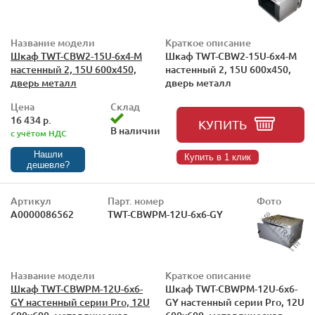
Название модели
Краткое описание
Шкаф TWT-CBW2-15U-6x4-M
Шкаф TWT-CBW2-15U-6x4-M
настенный 2, 15U 600x450,
настенный 2, 15U 600x450,
дверь металл
дверь металл
Цена
Склад
16 434 р.
КУПИТЬ
В наличии
с учётом НДС
Нашли
Купить в 1 клик
дешевле?
Артикул
Парт. номер
Фото
А0000086562
TWT-CBWPM-12U-6x6-GY
Название модели
Краткое описание
Шкаф TWT-CBWPM-12U-6x6-
Шкаф TWT-CBWPM-12U-6x6-
GY настенный серии Pro, 12U
GY настенный серии Pro, 12U