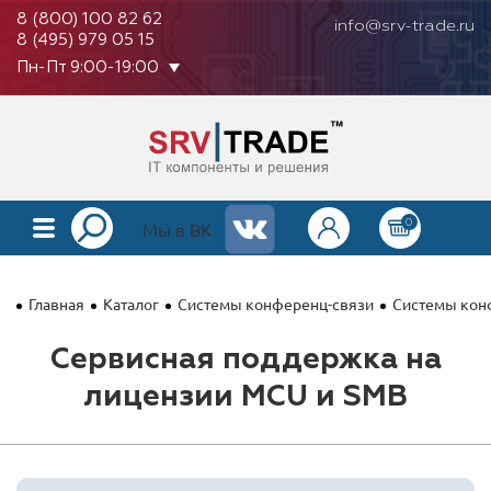
8 (800) 100 82 62
info@srv-trade.ru
8 (495) 979 05 15
Пн-Пт 9:00-19:00
0
КАТАЛОГ
Мы в ВК
О КОМПАНИИ
Главная
Каталог
Системы конференц-связи
Системы конф
ОПЛАТА
Сервисная поддержка на
ГАРАНТИЯ
лицензии MCU и SMB
КОНТАКТЫ
АКЦИИ