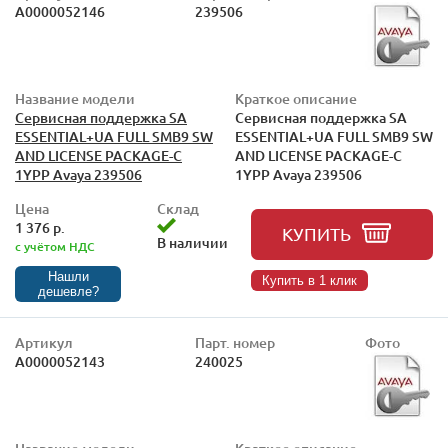
А0000052146
239506
Название модели
Краткое описание
Сервисная поддержка SA
Сервисная поддержка SA
ESSENTIAL+UA FULL SMB9 SW
ESSENTIAL+UA FULL SMB9 SW
AND LICENSE PACKAGE-C
AND LICENSE PACKAGE-C
1YPP Avaya 239506
1YPP Avaya 239506
Цена
Склад
1 376 р.
КУПИТЬ
В наличии
с учётом НДС
Нашли
Купить в 1 клик
дешевле?
Артикул
Парт. номер
Фото
А0000052143
240025