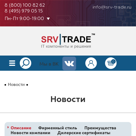
8 (800) 100 82 62
info@srv-trade.ru
8 (495) 979 05 15
Пн-Пт 9:00-19:00
0
КАТАЛОГ
Мы в ВК
О КОМПАНИИ
Новости
ОПЛАТА
Новости
ГАРАНТИЯ
КОНТАКТЫ
АКЦИИ
Описание
Фирменный стиль
Преимущества
Новости компании
Дилерские сертификаты