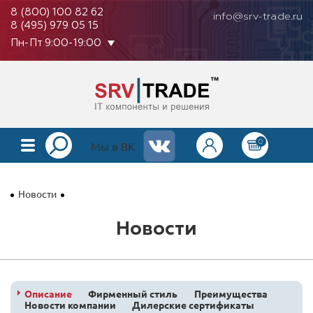
8 (800) 100 82 62
info@srv-trade.ru
8 (495) 979 05 15
Пн-Пт 9:00-19:00
0
КАТАЛОГ
Мы в ВК
О КОМПАНИИ
Новости
ОПЛАТА
Новости
ГАРАНТИЯ
КОНТАКТЫ
АКЦИИ
Описание
Фирменный стиль
Преимущества
Новости компании
Дилерские сертификаты