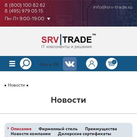
8 (800) 100 82 62
info@srv-trade.ru
8 (495) 979 05 15
Пн-Пт 9:00-19:00
0
КАТАЛОГ
Мы в ВК
О КОМПАНИИ
Новости
ОПЛАТА
Новости
ГАРАНТИЯ
КОНТАКТЫ
АКЦИИ
Описание
Фирменный стиль
Преимущества
Новости компании
Дилерские сертификаты