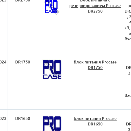
резервированием Procase
р
DR2750
DR
,
P
+3
о
Вх
024
DR1750
Блок питания Procase
DR1750
DR
3
Вх
023
DR1650
Блок питания Procase
DR1650
DR
3