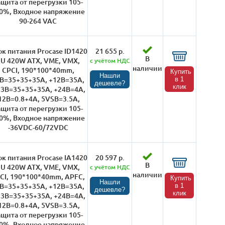
ащита от перегрузки 105-
0%, Входное напряжение
90-264 VAC
к питания Procase ID1420
21 655 р.
В
1U 420W ATX, VME, VMX,
с учётом НДС
наличии
CPCI, 190*100*40mm,
Купить
Нашли
B=35+35+35A, +12B=35A,
в 1
дешевле?
клик
,3B=35+35+35A, +24В=4А,
12В=0.8+4А, 5VSB=3.5A,
ащита от перегрузки 105-
0%, Входное напряжение
-36VDC-60/72VDC
к питания Procase IA1420
20 597 р.
В
1U 420W ATX, VME, VMX,
с учётом НДС
наличии
CI, 190*100*40mm, APFC,
Купить
Нашли
B=35+35+35A, +12B=35A,
в 1
дешевле?
клик
,3B=35+35+35A, +24В=4А,
12В=0.8+4А, 5VSB=3.5A,
ащита от перегрузки 105-
0%, Входное напряжение