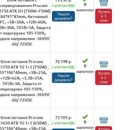
В
езервированием Procase
с учётом НДС
наличии
2750 ATX 2U (750W+750W)
Купить
Нашли
 284*81*85mm, Активный
в 1
дешевле?
клик
FC, +5B=30A, +12B=60A,
,3B=30A, 5VSB=3A, Защита
т перегрузки 105-150%,
одное напряжение -36VDC
-60/-72VDC
Блок питания Procase
76 198 р.
В
1750 ATX 1U 1+1 (750W) ,
с учётом НДС
наличии
55*106*40mm, +5B=25A,
Купить
Нашли
+12B=62A, +3,3B=25A,
в 1
дешевле?
клик
5VSB=3A, Защита от
перегрузки 105-150%,
одное напряжение -36VDC
-60/-72VDC
Блок питания Procase
73 105 р.
В
1650 ATX 1U 1+1 (650W) ,
с учётом НДС
наличии
55*106*40mm, +5B=25A,
Купить