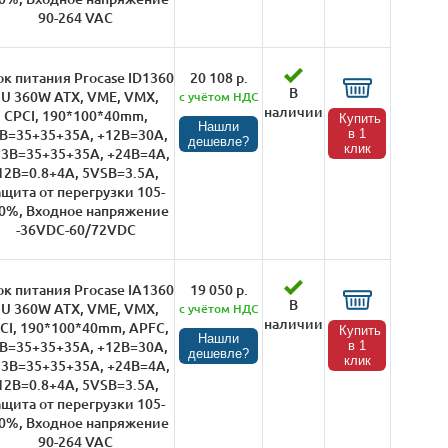
90-264 VAC
к питания Procase ID1360
20 108 р.
В
1U 360W ATX, VME, VMX,
с учётом НДС
наличии
CPCI, 190*100*40mm,
Купить
Нашли
B=35+35+35A, +12B=30A,
в 1
дешевле?
клик
,3B=35+35+35A, +24В=4А,
12В=0.8+4А, 5VSB=3.5A,
ащита от перегрузки 105-
0%, Входное напряжение
-36VDC-60/72VDC
к питания Procase IA1360
19 050 р.
В
1U 360W ATX, VME, VMX,
с учётом НДС
наличии
CI, 190*100*40mm, APFC,
Купить
Нашли
B=35+35+35A, +12B=30A,
в 1
дешевле?
клик
,3B=35+35+35A, +24В=4А,
12В=0.8+4А, 5VSB=3.5A,
ащита от перегрузки 105-
0%, Входное напряжение
90-264 VAC