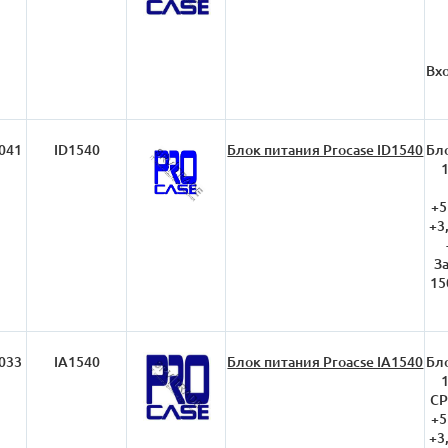
Вх
041
ID1540
Блок питания Procase ID1540
Бло
+5
+3
З
15
033
IA1540
Блок питания Proacse IA1540
Бло
CP
+5
+3