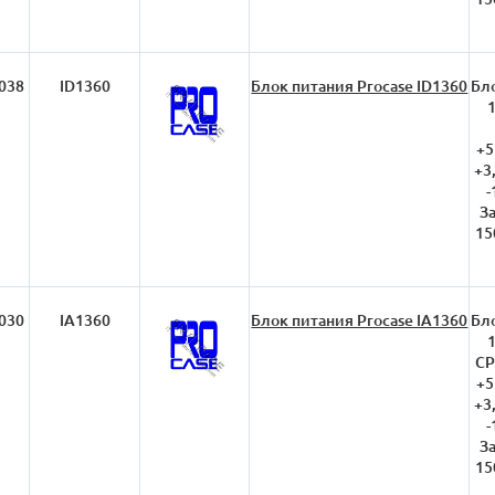
038
ID1360
Блок питания Procase ID1360
Бло
+5
+3
-
З
15
030
IA1360
Блок питания Procase IA1360
Бло
CP
+5
+3
-
З
15