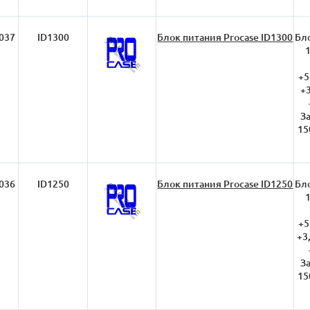
037
ID1300
Блок питания Procase ID1300
Бло
+5
+
З
15
036
ID1250
Блок питания Procase ID1250
Бло
+5
+3
З
15