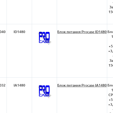
З
15
040
ID1480
Блок питания Procase ID1480
Бло
+5
+3
З
15
032
IA1480
Блок питания Procase IA1480
Бло
CP
+5
+3