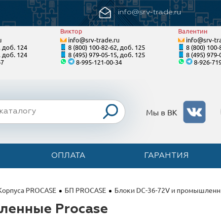
info@srv-trade.ru
Виктор
Валентин
u
info@srv-trade.ru
info@srv-tr
, доб. 124
8 (800) 100-82-62, доб. 125
8 (800) 100-
, доб. 124
8 (495) 979-05-15, доб. 125
8 (495) 979-
67
8-995-121-00-34
8-926-71
Мы в ВК
ОПЛАТА
ГАРАНТИЯ
Корпуса PROCASE
БП PROCASE
Блоки DC-36-72V и промышленн
ленные Procase