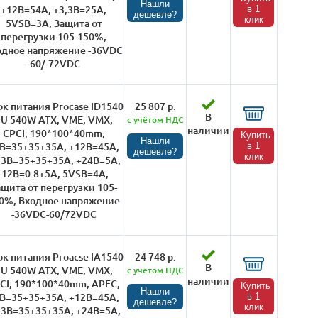
Нашли
+12B=54A, +3,3B=25A,
в 1
дешевле?
клик
5VSB=3A, Защита от
перегрузки 105-150%,
одное напряжение -36VDC
-60/-72VDC
к питания Procase ID1540
25 807 р.
В
1U 540W ATX, VME, VMX,
с учётом НДС
наличии
CPCI, 190*100*40mm,
Купить
Нашли
B=35+35+35A, +12B=45A,
в 1
дешевле?
клик
,3B=35+35+35A, +24В=5А,
-12В=0.8+5А, 5VSB=4A,
ащита от перегрузки 105-
0%, Входное напряжение
-36VDC-60/72VDC
к питания Proacse IA1540
24 748 р.
В
1U 540W ATX, VME, VMX,
с учётом НДС
наличии
CI, 190*100*40mm, APFC,
Купить
Нашли
B=35+35+35A, +12B=45A,
в 1
дешевле?
клик
,3B=35+35+35A, +24В=5А,