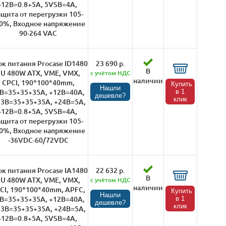
-12В=0.8+5А, 5VSB=4A,
ащита от перегрузки 105-
0%, Входное напряжение
90-264 VAC
к питания Procase ID1480
23 690 р.
В
1U 480W ATX, VME, VMX,
с учётом НДС
наличии
CPCI, 190*100*40mm,
Купить
Нашли
B=35+35+35A, +12B=40A,
в 1
дешевле?
клик
,3B=35+35+35A, +24В=5А,
-12В=0.8+5А, 5VSB=4A,
ащита от перегрузки 105-
0%, Входное напряжение
-36VDC-60/72VDC
к питания Procase IA1480
22 632 р.
В
1U 480W ATX, VME, VMX,
с учётом НДС
наличии
CI, 190*100*40mm, APFC,
Купить
Нашли
B=35+35+35A, +12B=40A,
в 1
дешевле?
клик
,3B=35+35+35A, +24В=5А,
-12В=0.8+5А, 5VSB=4A,