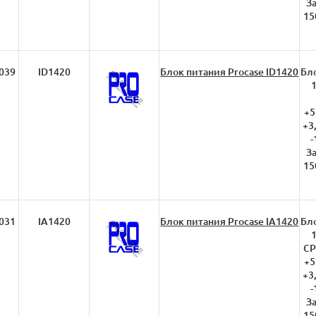
З
15
039
ID1420
Блок питания Procase ID1420
Бло
+5
+3
-
З
15
031
IA1420
Блок питания Procase IA1420
Бло
CP
+5
+3
-
З
15