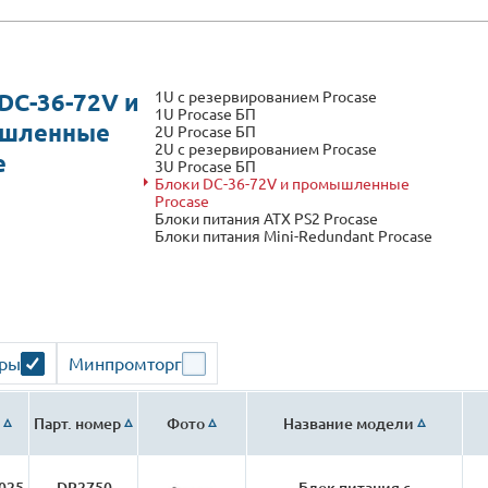
1U с резервированием Procase
DC-36-72V и
1U Procase БП
шленные
2U Procase БП
2U с резервированием Procase
e
3U Procase БП
Блоки DC-36-72V и промышленные
Procase
Блоки питания ATX PS2 Procase
Блоки питания Mini-Redundant Procase
ары
Минпромторг
Парт. номер
Фото
Название модели
025
DR2750
Блок питания с