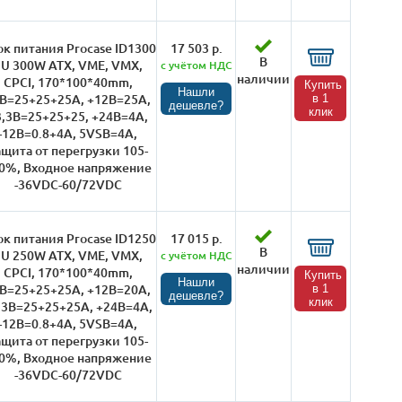
к питания Procase ID1300
17 503 р.
В
1U 300W ATX, VME, VMX,
с учётом НДС
наличии
CPCI, 170*100*40mm,
Купить
Нашли
B=25+25+25A, +12B=25A,
в 1
дешевле?
клик
3,3B=25+25+25, +24В=4А,
-12В=0.8+4А, 5VSB=4A,
ащита от перегрузки 105-
0%, Входное напряжение
-36VDC-60/72VDC
к питания Procase ID1250
17 015 р.
В
1U 250W ATX, VME, VMX,
с учётом НДС
наличии
CPCI, 170*100*40mm,
Купить
Нашли
B=25+25+25A, +12B=20A,
в 1
дешевле?
клик
,3B=25+25+25A, +24В=4А,
-12В=0.8+4А, 5VSB=4A,
ащита от перегрузки 105-
0%, Входное напряжение
-36VDC-60/72VDC