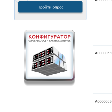
Пройти опрос
А0000053
А0000053