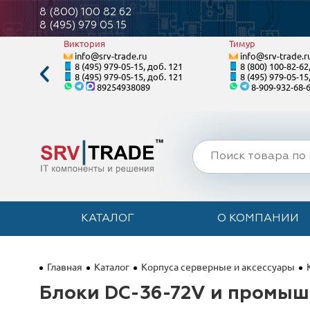
8 (800) 100 82 62
8 (495) 979 05 15
Виктория
Тимур
info@srv-trade.ru
info@srv-trade.r
. 128
8 (495) 979-05-15, доб. 121
8 (800) 100-82-62
. 128
8 (495) 979-05-15, доб. 121
8 (495) 979-05-15
89254938089
8-909-932-68-
КАТАЛОГ
О КОМПАНИИ
Главная
Каталог
Корпуса серверные и аксессуары
Блоки DC-36-72V и промыш