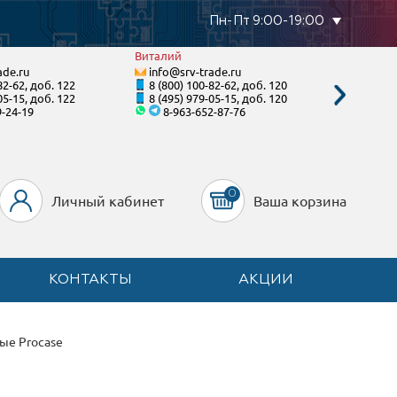
Пн-Пт 9:00-19:00
Виталий
Станисл
ade.ru
info@srv-trade.ru
info@s
82-62, доб. 122
8 (800) 100-82-62, доб. 120
8 (800)
05-15, доб. 122
8 (495) 979-05-15, доб. 120
8 (495)
9-24-19
8-963-652-87-76
8-92
0
Личный кабинет
Ваша корзина
КОНТАКТЫ
АКЦИИ
ые Procase