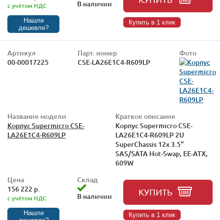
В наличии
с учётом НДС
Нашли
Купить в 1 клик
дешевле?
Артикул
Парт. номер
Фото
00-00017225
CSE-LA26E1C4-R609LP
Название модели
Краткое описание
Корпус Supermicro CSE-
Корпус Supermicro CSE-
LA26E1C4-R609LP
LA26E1C4-R609LP 2U
SuperChassis 12x 3.5"
SAS/SATA Hot-Swap, EE-ATX,
609W
Цена
Склад
156 222 р.
КУПИТЬ
В наличии
с учётом НДС
Нашли
Купить в 1 клик