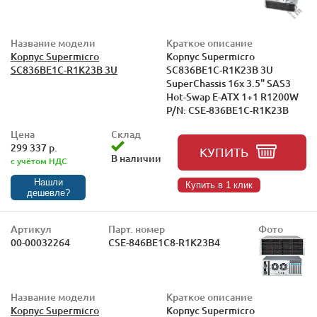
Название модели
Краткое описание
Корпус Supermicro
Корпус Supermicro
SC836BE1C-R1K23B 3U
SC836BE1C-R1K23B 3U
SuperChassis 16x 3.5" SAS3
Hot-Swap E-ATX 1+1 R1200W
P/N: CSE-836BE1C-R1K23B
Цена
Склад
299 337 р.
КУПИТЬ
В наличии
с учётом НДС
Нашли
Купить в 1 клик
дешевле?
Артикул
Парт. номер
Фото
00-00032264
CSE-846BE1C8-R1K23B4
Название модели
Краткое описание
Корпус Supermicro
Корпус Supermicro