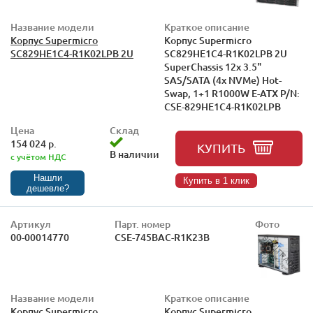
Название модели
Краткое описание
Корпус Supermicro
Корпус Supermicro
SC829HE1C4-R1K02LPB 2U
SC829HE1C4-R1K02LPB 2U
SuperChassis 12x 3.5"
SAS/SATA (4x NVMe) Hot-
Swap, 1+1 R1000W E-ATX P/N:
CSE-829HE1C4-R1K02LPB
Цена
Склад
154 024 р.
КУПИТЬ
В наличии
с учётом НДС
Нашли
Купить в 1 клик
дешевле?
Артикул
Парт. номер
Фото
00-00014770
CSE-745BAC-R1K23B
Название модели
Краткое описание
Корпус Supermicro
Корпус Supermicro