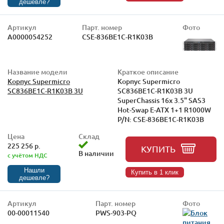
дешевле?
Артикул
Парт. номер
Фото
А0000054252
CSE-836BE1C-R1K03B
Название модели
Краткое описание
Корпус Supermicro
Корпус Supermicro
SC836BE1C-R1K03B 3U
SC836BE1C-R1K03B 3U
SuperChassis 16x 3.5" SAS3
Hot-Swap E-ATX 1+1 R1000W
P/N: CSE-836BE1C-R1K03B
Цена
Склад
225 256 р.
КУПИТЬ
В наличии
с учётом НДС
Нашли
Купить в 1 клик
дешевле?
Артикул
Парт. номер
Фото
00-00011540
PWS-903-PQ