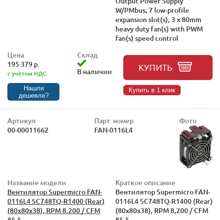
Output Power Supply
W/PMbus, 7 low-profile
expansion slot(s), 3 x 80mm
heavy duty fan(s) with PWM
fan(s) speed control
Цена
Склад
195 379 р.
КУПИТЬ
В наличии
с учётом НДС
Нашли
Купить в 1 клик
дешевле?
Артикул
Парт. номер
Фото
00-00011662
FAN-0116L4
Название модели
Краткое описание
Вентилятор Supermicro FAN-
Вентилятор Supermicro FAN-
0116L4 SC748TQ-R1400 (Rear)
0116L4 SC748TQ-R1400 (Rear)
(80x80x38), RPM 8,200 / CFM
(80x80x38), RPM 8,200 / CFM
85.5
85.5