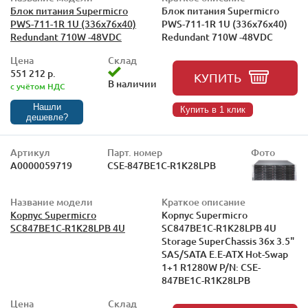
Блок питания Supermicro
Блок питания Supermicro
PWS-711-1R 1U (336x76x40)
PWS-711-1R 1U (336x76x40)
Redundant 710W -48VDC
Redundant 710W -48VDC
Цена
Склад
551 212 р.
КУПИТЬ
В наличии
с учётом НДС
Нашли
Купить в 1 клик
дешевле?
Артикул
Парт. номер
Фото
А0000059719
CSE-847BE1C-R1K28LPB
Название модели
Краткое описание
Корпус Supermicro
Корпус Supermicro
SC847BE1C-R1K28LPB 4U
SC847BE1C-R1K28LPB 4U
Storage SuperChassis 36x 3.5"
SAS/SATA E.E-ATX Hot-Swap
1+1 R1280W P/N: CSE-
847BE1C-R1K28LPB
Цена
Склад