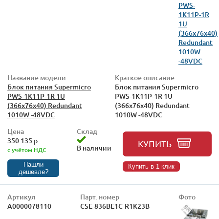
Название модели
Краткое описание
Блок питания Supermicro
Блок питания Supermicro
PWS-1K11P-1R 1U
PWS-1K11P-1R 1U
(366x76x40) Redundant
(366x76x40) Redundant
1010W -48VDC
1010W -48VDC
Цена
Склад
350 135 р.
КУПИТЬ
В наличии
с учётом НДС
Нашли
Купить в 1 клик
дешевле?
Артикул
Парт. номер
Фото
А0000078110
CSE-836BE1C-R1K23B