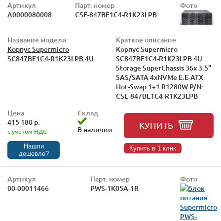
Артикул
Парт. номер
Фото
А0000080008
CSE-847BE1C4-R1K23LPB
Название модели
Краткое описание
Корпус Supermicro
Корпус Supermicro
SC847BE1C4-R1K23LPB 4U
SC847BE1C4-R1K23LPB 4U
Storage SuperChassis 36x 3.5"
SAS/SATA 4xNVMe E.E-ATX
Hot-Swap 1+1 R1280W P/N:
CSE-847BE1C4-R1K23LPB
Цена
Склад
415 180 р.
КУПИТЬ
В наличии
с учётом НДС
Нашли
Купить в 1 клик
дешевле?
Артикул
Парт. номер
Фото
00-00011466
PWS-1K05A-1R