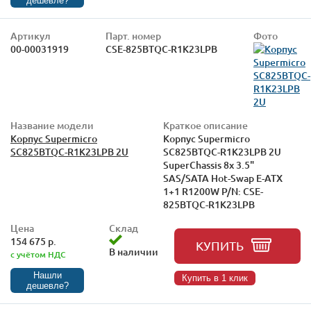
дешевле?
Артикул
Парт. номер
Фото
00-00031919
CSE-825BTQC-R1K23LPB
Название модели
Краткое описание
Корпус Supermicro
Корпус Supermicro
SC825BTQC-R1K23LPB 2U
SC825BTQC-R1K23LPB 2U
SuperChassis 8x 3.5"
SAS/SATA Hot-Swap E-ATX
1+1 R1200W P/N: CSE-
825BTQC-R1K23LPB
Цена
Склад
154 675 р.
КУПИТЬ
В наличии
с учётом НДС
Нашли
Купить в 1 клик
дешевле?