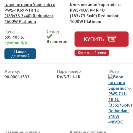
Блок питания Supermicro
Блок питания Supermicro
PWS-1K69P-1R 1U
PWS-1K69P-1R 1U
(185x73.5x40) Redundant
(185x73.5x40) Redundant
1600W Platinum
1600W Platinum
Цена
Склад
599 405 р.
КУПИТЬ
В наличии
с учётом НДС
Нашли
Купить в 1 клик
дешевле?
Артикул
Парт. номер
Фото
00-00011533
PWS-711-1R
Название модели
Краткое описание