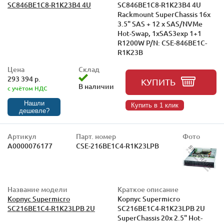
SC846BE1C8-R1K23B4 4U
SC846BE1C8-R1K23B4 4U
Rackmount SuperChassis 16x
3.5" SAS + 12 x SAS/NVMe
Hot-Swap, 1xSAS3exp 1+1
R1200W P/N: CSE-846BE1C-
R1K23B
Цена
Склад
293 394 р.
КУПИТЬ
В наличии
с учётом НДС
Нашли
Купить в 1 клик
дешевле?
Артикул
Парт. номер
Фото
А0000076177
CSE-216BE1C4-R1K23LPB
Название модели
Краткое описание
Корпус Supermicro
Корпус Supermicro
SC216BE1C4-R1K23LPB 2U
SC216BE1C4-R1K23LPB 2U
SuperChassis 20x 2.5" Hot-