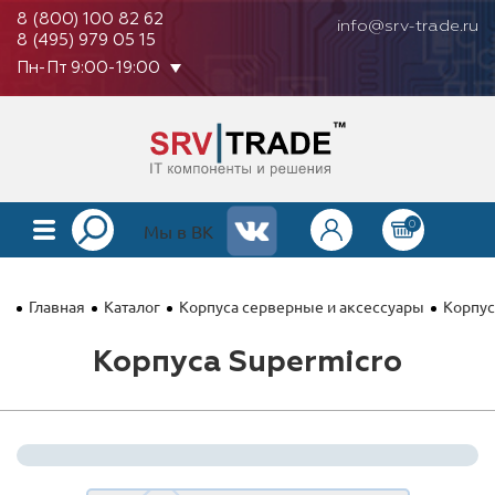
8 (800) 100 82 62
info@srv-trade.ru
8 (495) 979 05 15
Пн-Пт 9:00-19:00
0
КАТАЛОГ
Мы в ВК
О КОМПАНИИ
Главная
Каталог
Корпуса серверные и аксессуары
Корпус
ОПЛАТА
Корпуса Supermicro
ГАРАНТИЯ
КОНТАКТЫ
АКЦИИ