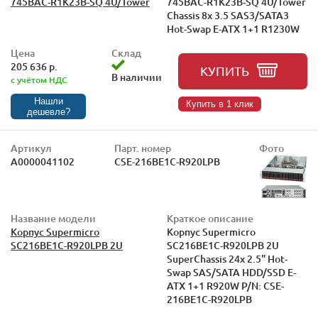
745BAC-R1K23B-SQ 4U/Tower
745BAC-R1K23B-SQ 4U/Tower
Chassis 8x 3.5 SAS3/SATA3
Hot-Swap E-ATX 1+1 R1230W
Цена
Склад
205 636 р.
КУПИТЬ
В наличии
с учётом НДС
Нашли
Купить в 1 клик
дешевле?
Артикул
Парт. номер
Фото
А0000041102
CSE-216BE1C-R920LPB
Название модели
Краткое описание
Корпус Supermicro
Корпус Supermicro
SC216BE1C-R920LPB 2U
SC216BE1C-R920LPB 2U
SuperChassis 24x 2.5" Hot-
Swap SAS/SATA HDD/SSD E-
ATX 1+1 R920W P/N: CSE-
216BE1C-R920LPB