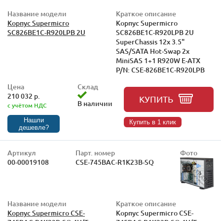
Название модели
Краткое описание
Корпус Supermicro
Корпус Supermicro
SC826BE1C-R920LPB 2U
SC826BE1C-R920LPB 2U
SuperChassis 12x 3.5"
SAS/SATA Hot-Swap 2x
MiniSAS 1+1 R920W E-ATX
P/N: CSE-826BE1C-R920LPB
Цена
Склад
210 032 р.
КУПИТЬ
В наличии
с учётом НДС
Нашли
Купить в 1 клик
дешевле?
Артикул
Парт. номер
Фото
00-00019108
CSE-745BAC-R1K23B-SQ
Название модели
Краткое описание
Корпус Supermicro CSE-
Корпус Supermicro CSE-