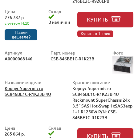
216BE2C-R920LPB
Цена
Склад
276 787 р.
КУПИТЬ
В наличии
с учётом НДС
Нашли
Купить в 1 клик
дешевле?
Артикул
Парт. номер
Фото
А0000068146
CSE-846BE1C-R1K23B
Название модели
Краткое описание
Корпус Supermicro
Корпус Supermicro
SC846BE1C-R1K23B 4U
SC846BE1C-R1K23B 4U
Rackmount SuperChassis 24x
3.5" SAS Hot-Swap 1xSAS3exp
1+1 R1250W P/N: CSE-
846BE1C-R1K23B
Цена
Склад
265 064 р.
КУПИТЬ