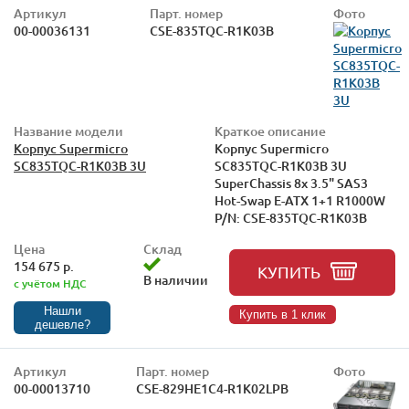
Артикул
Парт. номер
Фото
00-00036131
CSE-835TQC-R1K03B
Название модели
Краткое описание
Корпус Supermicro
Корпус Supermicro
SC835TQC-R1K03B 3U
SC835TQC-R1K03B 3U
SuperChassis 8x 3.5" SAS3
Hot-Swap E-ATX 1+1 R1000W
P/N: CSE-835TQC-R1K03B
Цена
Склад
154 675 р.
КУПИТЬ
В наличии
с учётом НДС
Нашли
Купить в 1 клик
дешевле?
Артикул
Парт. номер
Фото
00-00013710
CSE-829HE1C4-R1K02LPB