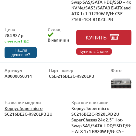
Swap SAS/SATA HDD/SSD + 4x
NVMe/SAS3/SATA3 E-ATX and
ATX 1+1 R1230W P/N: CSE-
216BE1C4-R1K23LPB
Цена
Склад
284 927 р.
КУПИТЬ
В наличии
с учётом НДС
Нашли
Купить в 1 клик
дешевле?
Артикул
Парт. номер
Фото
А0000050314
CSE-216BE2C-R920LPB
Название модели
Краткое описание
Корпус Supermicro
Корпус Supermicro
SC216BE2C-R920LPB 2U
SC216BE2C-R920LPB 2U
SuperChassis 24x 2.5" Hot-
Swap SAS/SATA HDD/SSD P/N:
E-ATX 1+1 R920W P/N: CSE-