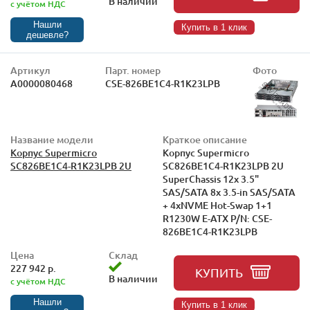
В наличии
с учётом НДС
Нашли
Купить в 1 клик
дешевле?
Артикул
Парт. номер
Фото
А0000080468
CSE-826BE1C4-R1K23LPB
Название модели
Краткое описание
Корпус Supermicro
Корпус Supermicro
SC826BE1C4-R1K23LPB 2U
SC826BE1C4-R1K23LPB 2U
SuperChassis 12x 3.5"
SAS/SATA 8x 3.5-in SAS/SATA
+ 4xNVME Hot-Swap 1+1
R1230W E-ATX P/N: CSE-
826BE1C4-R1K23LPB
Цена
Склад
227 942 р.
КУПИТЬ
В наличии
с учётом НДС
Нашли
Купить в 1 клик