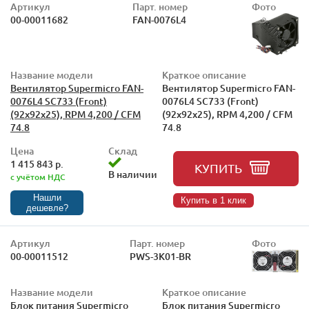
Артикул
Парт. номер
Фото
00-00011682
FAN-0076L4
Название модели
Краткое описание
Вентилятор Supermicro FAN-
Вентилятор Supermicro FAN-
0076L4 SC733 (Front)
0076L4 SC733 (Front)
(92x92x25), RPM 4,200 / CFM
(92x92x25), RPM 4,200 / CFM
74.8
74.8
Цена
Склад
1 415 843 р.
КУПИТЬ
В наличии
с учётом НДС
Нашли
Купить в 1 клик
дешевле?
Артикул
Парт. номер
Фото
00-00011512
PWS-3K01-BR
Название модели
Краткое описание
Блок питания Supermicro
Блок питания Supermicro