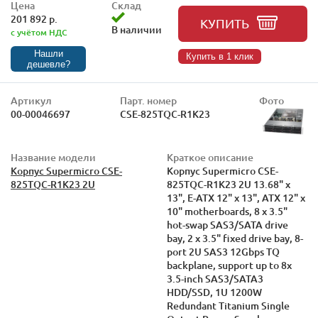
Цена
Склад
201 892 р.
КУПИТЬ
В наличии
с учётом НДС
Нашли
Купить в 1 клик
дешевле?
Артикул
Парт. номер
Фото
00-00046697
CSE-825TQC-R1K23
Название модели
Краткое описание
Корпус Supermicro CSE-
Корпус Supermicro CSE-
825TQC-R1K23 2U
825TQC-R1K23 2U 13.68" x
13", E-ATX 12" x 13", ATX 12" x
10" motherboards, 8 x 3.5"
hot-swap SAS3/SATA drive
bay, 2 x 3.5" fixed drive bay, 8-
port 2U SAS3 12Gbps TQ
backplane, support up to 8x
3.5-inch SAS3/SATA3
HDD/SSD, 1U 1200W
Redundant Titanium Single