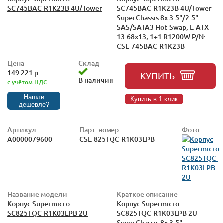
SC745BAC-R1K23B 4U/Tower
SC745BAC-R1K23B 4U/Tower
SuperChassis 8x 3.5"/2.5"
SAS/SATA3 Hot-Swap, E-ATX
13.68x13, 1+1 R1200W P/N:
CSE-745BAC-R1K23B
Цена
Склад
149 221 р.
КУПИТЬ
В наличии
с учётом НДС
Нашли
Купить в 1 клик
дешевле?
Артикул
Парт. номер
Фото
А0000079600
CSE-825TQC-R1K03LPB
Название модели
Краткое описание
Корпус Supermicro
Корпус Supermicro
SC825TQC-R1K03LPB 2U
SC825TQC-R1K03LPB 2U
SuperChassis 8x 3.5"