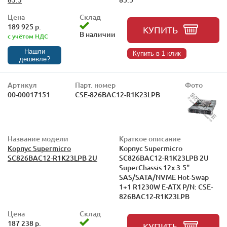
Цена
Склад
189 925 р.
КУПИТЬ
В наличии
с учётом НДС
Нашли
Купить в 1 клик
дешевле?
Артикул
Парт. номер
Фото
00-00017151
CSE-826BAC12-R1K23LPB
Название модели
Краткое описание
Корпус Supermicro
Корпус Supermicro
SC826BAC12-R1K23LPB 2U
SC826BAC12-R1K23LPB 2U
SuperChassis 12x 3.5"
SAS/SATA/NVME Hot-Swap
1+1 R1230W E-ATX P/N: CSE-
826BAC12-R1K23LPB
Цена
Склад
187 238 р.
КУПИТЬ