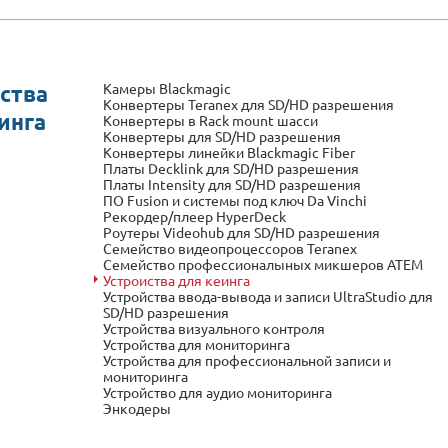
Камеры Blackmagic
ства
Конвертеры Teranex для SD/HD разрешения
инга
Конвертеры в Rack mount шасси
Конвертеры для SD/HD разрешения
Конвертеры линейки Blackmagic Fiber
Платы Decklink для SD/HD разрешения
Платы Intensity для SD/HD разрешения
ПО Fusion и системы под ключ Da Vinchi
Рекордер/плеер HyperDeck
Роутеры Videohub для SD/HD разрешения
Семейство видеопроцессоров Teranex
Семейство профессионалыных микшеров ATEM
Устроиства для кеинга
Устройства ввода-вывода и записи UltraStudio для
SD/HD разрешения
Устройства визуального контроля
Устройства для мониторинга
Устройства для профессиональной записи и
мониторинга
Устройство для аудио мониторинга
Энкодеры