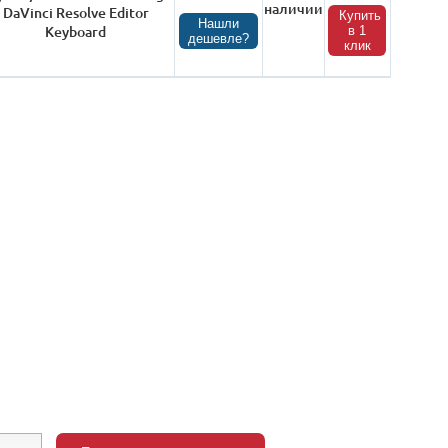
наличии
DaVinci Resolve Editor
Купить
Нашли
Keyboard
в 1
дешевле?
клик