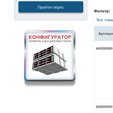
Пройти опрос
Фильтр:
Все тов
Артикул
А0000080
А0000089