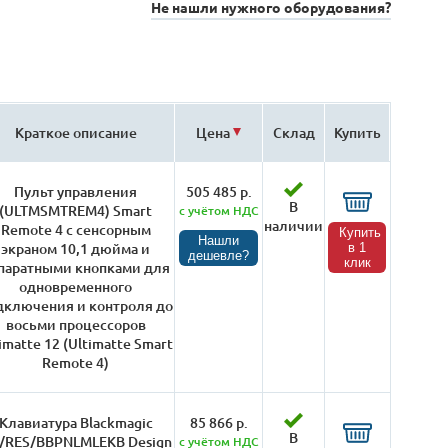
Не нашли нужного оборудования?
Краткое описание
Цена
Склад
Купить
Пульт управления
505 485 р.
В
(ULTMSMTREM4) Smart
с учётом НДС
наличии
Remote 4 с сенсорным
Купить
Нашли
экраном 10,1 дюйма и
в 1
дешевле?
клик
паратными кнопками для
одновременного
дключения и контроля до
восьми процессоров
imatte 12 (Ultimatte Smart
Remote 4)
Клавиатура Blackmagic
85 866 р.
В
/RES/BBPNLMLEKB Design
с учётом НДС