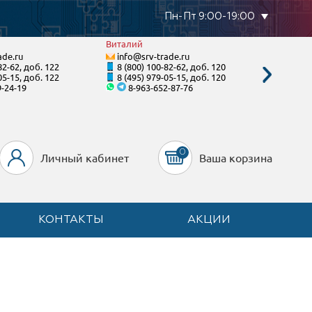
Пн-Пт 9:00-19:00
Виталий
Станисл
ade.ru
info@srv-trade.ru
info@s
82-62, доб. 122
8 (800) 100-82-62, доб. 120
8 (800)
05-15, доб. 122
8 (495) 979-05-15, доб. 120
8 (495)
9-24-19
8-963-652-87-76
8-92
0
Личный кабинет
Ваша корзина
КОНТАКТЫ
АКЦИИ