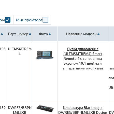
ары
Минпромторг
Парт. номер
Фото
Название модели
103
ULTMSMTREM
Пульт управления
4
(ULTMSMTREM4) Smart
Remote 4 с сенсорным
экраном 10,1 дюйма и
аппаратными кнопками
ап
по
Ult
139
DV/RES/BBPN
Клавиатура Blackmagic
LMLEKB
DV/RES/BBPNLMLEKB Design
DV