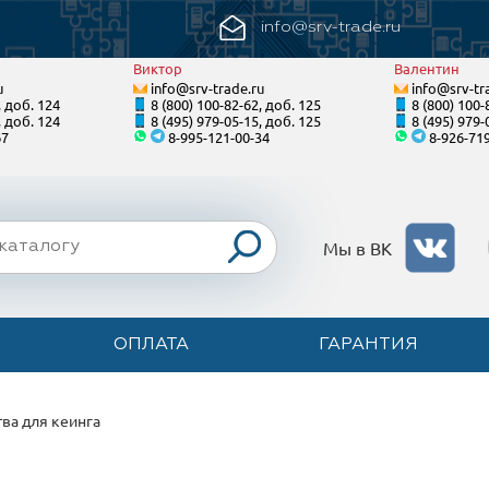
info@srv-trade.ru
Виктор
Валентин
u
info@srv-trade.ru
info@srv-tr
, доб. 124
8 (800) 100-82-62, доб. 125
8 (800) 100-
, доб. 124
8 (495) 979-05-15, доб. 125
8 (495) 979-
67
8-995-121-00-34
8-926-71
Мы в ВК
ОПЛАТА
ГАРАНТИЯ
тва для кеинга