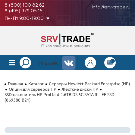
8 (800) 100 82 62
info@srv-trade.ru
8 (495) 979 05 15
Пн-Пт 9:00-19:00
0
КАТАЛОГ
Мы в ВК
О КОМПАНИИ
Главная
Каталог
Серверы Hewlett-Packard Enterprise (HP)
ОПЛАТА
Опции для серверов HP
Жесткие диски HP
SSD-накопитель HP ProLiant 1.6TB DS 6G SATA RI LFF SSD
(869388-B21)
ГАРАНТИЯ
КОНТАКТЫ
АКЦИИ