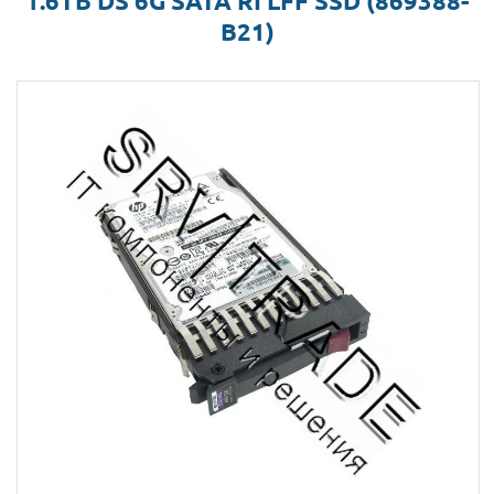
1.6TB DS 6G SATA RI LFF SSD (869388-
B21)