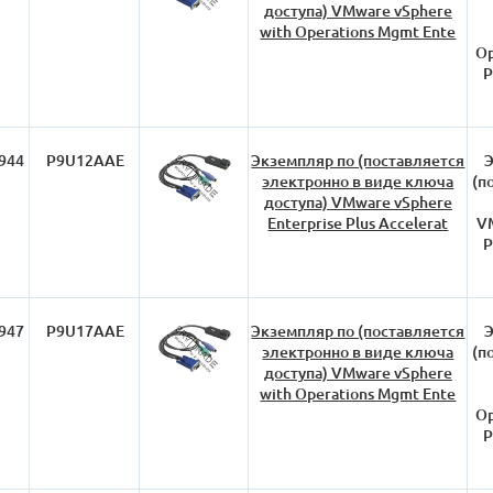
доступа) VMware vSphere
with Operations Mgmt Ente
Op
P
944
P9U12AAE
Экземпляр по (поставляется
Э
электронно в виде ключа
(п
доступа) VMware vSphere
Enterprise Plus Accelerat
VM
P
947
P9U17AAE
Экземпляр по (поставляется
Э
электронно в виде ключа
(п
доступа) VMware vSphere
with Operations Mgmt Ente
Op
P