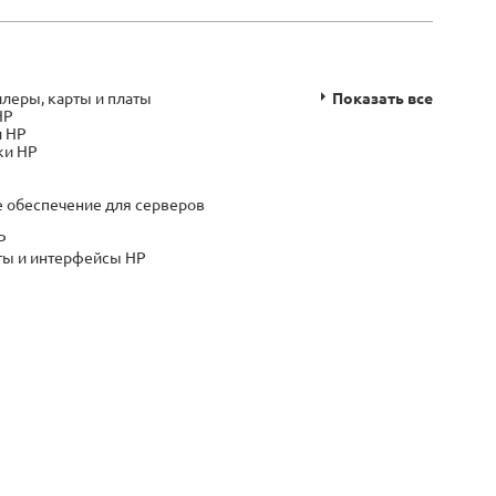
леры, карты и платы
Показать все
HP
и HP
ки HP
 обеспечение для серверов
P
ты и интерфейсы HP