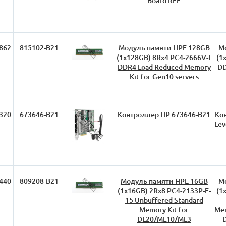
Board REF
862
815102-B21
Модуль памяти HPE 128GB
М
(1x128GB) 8Rx4 PC4-2666V-L
(1
DDR4 Load Reduced Memory
DD
Kit for Gen10 servers
320
673646-B21
Контроллер HP 673646-B21
Ко
Lev
440
809208-B21
Модуль памяти HPE 16GB
М
(1x16GB) 2Rx8 PC4-2133P-E-
(1
15 Unbuffered Standard
Memory Kit for
Mem
DL20/ML10/ML3
D