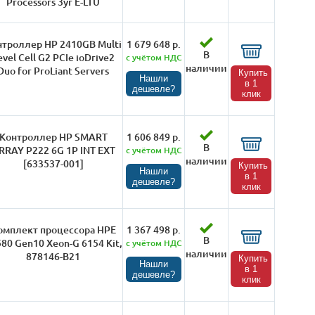
Processors 3yr E-LTU
нтроллер HP 2410GB Multi
1 679 648 р.
В
evel Cell G2 PCIe ioDrive2
с учётом НДС
наличии
Duo for ProLiant Servers
Купить
Нашли
в 1
дешевле?
клик
Контроллер HP SMART
1 606 849 р.
В
RRAY P222 6G 1P INT EXT
с учётом НДС
наличии
[633537-001]
Купить
Нашли
в 1
дешевле?
клик
омплект процессора HPE
1 367 498 р.
В
80 Gen10 Xeon-G 6154 Kit,
с учётом НДС
наличии
878146-B21
Купить
Нашли
в 1
дешевле?
клик