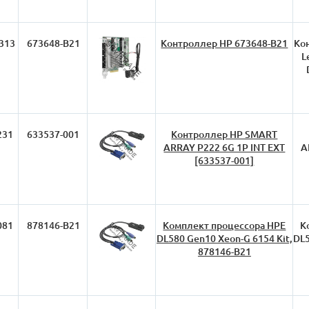
313
673648-B21
Контроллер HP 673648-B21
Ко
L
231
633537-001
Контроллер HP SMART
ARRAY P222 6G 1P INT EXT
A
[633537-001]
081
878146-B21
Комплект процессора HPE
К
DL580 Gen10 Xeon-G 6154 Kit,
DL5
878146-B21