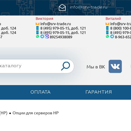
info@srv-trade.ru
Виктория
Виталий
u
info@srv-trade.ru
info@srv-tr
, доб. 124
8 (495) 979-05-15, доб. 121
8 (800) 100-
, доб. 124
8 (495) 979-05-15, доб. 121
8 (495) 979-
67
89254938089
8-963-65
Мы в ВК
ОПЛАТА
ГАРАНТИЯ
(HP)
Опции для серверов HP