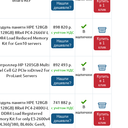
Board REF
Купить
Нашли
в 1
дешевле?
клик
одуль памяти HPE 128GB
898 820 р.
В
x128GB) 8Rx4 PC4-2666V-L
с учётом НДС
наличии
R4 Load Reduced Memory
Купить
Нашли
Kit for Gen10 servers
в 1
дешевле?
клик
нтроллер HP 1205GB Multi
892 493 р.
В
el Cell G2 PCIe ioDrive2 for
с учётом НДС
наличии
ProLiant Servers
Купить
Нашли
в 1
дешевле?
клик
одуль памяти HPE 128GB
741 882 р.
В
x128GB) 8Rx4 PC4-2400U-L
с учётом НДС
наличии
DDR4 Load Registered
Купить
Нашли
ory Kit for only E5-2600v4
в 1
дешевле?
клик
L360/380, BL460c Gen9,