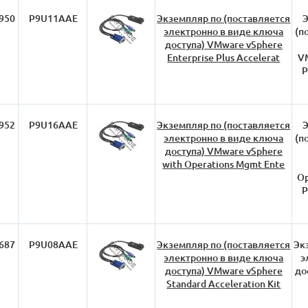
950
P9U11AAE
Экземпляр по (поставляется
Э
электронно в виде ключа
(п
доступа) VMware vSphere
Enterprise Plus Accelerat
VM
P
952
P9U16AAE
Экземпляр по (поставляется
Э
электронно в виде ключа
(п
доступа) VMware vSphere
with Operations Mgmt Ente
Op
P
687
P9U08AAE
Экземпляр по (поставляется
Эк
электронно в виде ключа
э
доступа) VMware vSphere
до
Standard Acceleration Kit