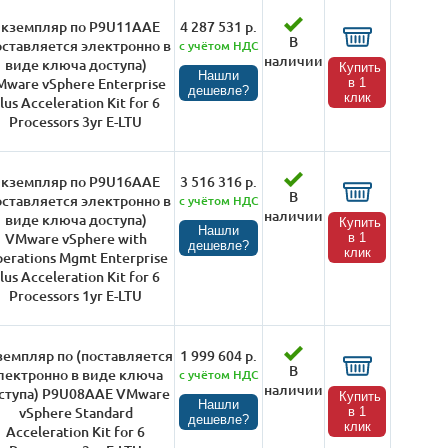
кземпляр по P9U11AAE
4 287 531 р.
В
оставляется электронно в
с учётом НДС
наличии
виде ключа доступа)
Купить
Нашли
ware vSphere Enterprise
в 1
дешевле?
клик
lus Acceleration Kit for 6
Processors 3yr E-LTU
кземпляр по P9U16AAE
3 516 316 р.
В
оставляется электронно в
с учётом НДС
наличии
виде ключа доступа)
Купить
Нашли
VMware vSphere with
в 1
дешевле?
клик
erations Mgmt Enterprise
lus Acceleration Kit for 6
Processors 1yr E-LTU
земпляр по (поставляется
1 999 604 р.
В
лектронно в виде ключа
с учётом НДС
наличии
ступа) P9U08AAE VMware
Купить
Нашли
vSphere Standard
в 1
дешевле?
клик
Acceleration Kit for 6