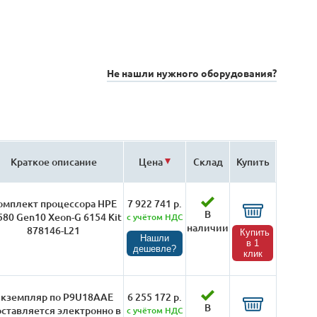
Не нашли нужного оборудования?
Краткое описание
Цена
Склад
Купить
омплект процессора HPE
7 922 741 р.
В
580 Gen10 Xeon-G 6154 Kit
с учётом НДС
наличии
878146-L21
Купить
Нашли
в 1
дешевле?
клик
кземпляр по P9U18AAE
6 255 172 р.
В
оставляется электронно в
с учётом НДС