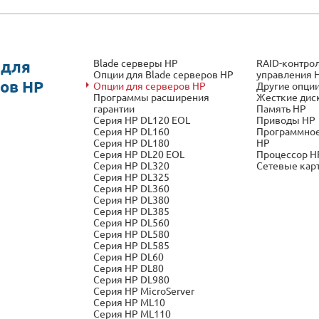
Blade серверы HP
RAID-контрол
 для
Опции для Blade серверов HP
управления 
ов HP
Опции для серверов HP
Другие опци
Программы расширения
Жесткие дис
гарантии
Память HP
Серия HP DL120 EOL
Приводы HP
Серия HP DL160
Программное
Серия HP DL180
HP
Серия HP DL20 EOL
Процессор H
Серия HP DL320
Сетевые кар
Серия HP DL325
Серия HP DL360
Серия HP DL380
Серия HP DL385
Серия HP DL560
Серия HP DL580
Серия HP DL585
Серия HP DL60
Серия HP DL80
Серия HP DL980
Серия HP MicroServer
Серия HP ML10
Серия HP ML110