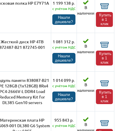
сковая полка HP E7Y71A
1 199 138 р.
В
с учётом НДС
наличии
Купить
Нашли
в 1
дешевле?
клик
Жесткий диск HP 4TB
1 081 312 р.
В
872487-B21 872745-001
с учётом НДС
наличии
Купить
Нашли
в 1
дешевле?
клик
дуль памяти 838087-B21
1 014 099 р.
В
PE 128GB (1x128GB) 8Rx4
с учётом НДС
наличии
PC4-2666V-L DDR4 Load
Купить
Нашли
Reduced Memory Kit for
в 1
дешевле?
клик
DL385 Gen10 servers
Материнская плата HP
955 843 р.
В
6069-001 DL380 G6 System
с учётом НДС
наличии