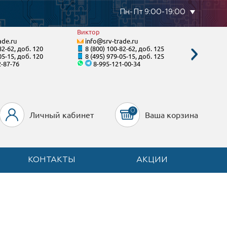
Пн-Пт 9:00-19:00
Виктор
Валенти
ade.ru
info@srv-trade.ru
info@s
82-62, доб. 120
8 (800) 100-82-62, доб. 125
8 (800)
05-15, доб. 120
8 (495) 979-05-15, доб. 125
8 (495)
2-87-76
8-995-121-00-34
8-92
0
Личный кабинет
Ваша корзина
КОНТАКТЫ
АКЦИИ