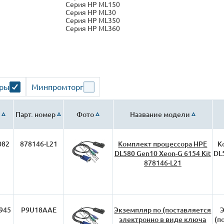
Серия HP ML150
Серия HP ML30
Серия HP ML350
Серия HP ML360
ары
Минпромторг
Парт. номер
Фото
Название модели
082
878146-L21
Комплект процессора HPE
К
DL580 Gen10 Xeon-G 6154 Kit
DL
878146-L21
945
P9U18AAE
Экземпляр по (поставляется
Э
электронно в виде ключа
(п