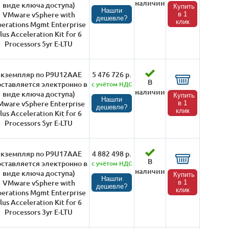
наличии
виде ключа доступа)
Купить
Нашли
VMware vSphere with
в 1
дешевле?
клик
erations Mgmt Enterprise
lus Acceleration Kit for 6
Processors 5yr E-LTU
кземпляр по P9U12AAE
5 476 726 р.
В
оставляется электронно в
с учётом НДС
наличии
виде ключа доступа)
Купить
Нашли
ware vSphere Enterprise
в 1
дешевле?
клик
lus Acceleration Kit for 6
Processors 5yr E-LTU
кземпляр по P9U17AAE
4 882 498 р.
В
оставляется электронно в
с учётом НДС
наличии
виде ключа доступа)
Купить
Нашли
VMware vSphere with
в 1
дешевле?
клик
erations Mgmt Enterprise
lus Acceleration Kit for 6
Processors 3yr E-LTU