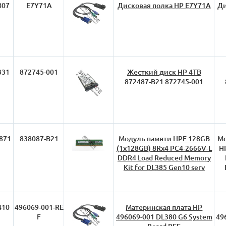
807
E7Y71A
Дисковая полка HP E7Y71A
Ди
331
872745-001
Жесткий диск HP 4TB
872487-B21 872745-001
871
838087-B21
Модуль памяти HPE 128GB
Мо
(1x128GB) 8Rx4 PC4-2666V-L
H
DDR4 Load Reduced Memory
Kit for DL385 Gen10 serv
410
496069-001-RE
Материнская плата HP
F
496069-001 DL380 G6 System
49