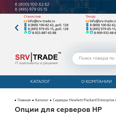
8 (800) 100 82 62
8 (495) 979 05 15
Станислав
Тимур
info@srv-trade.ru
info@srv-trade.r
. 122
8 (800) 100-82-62, доб. 128
8 (800) 100-82-62
. 122
8 (495) 979-05-15, доб. 128
8 (495) 979-05-15
8-925-887-65-88
8-909-932-68-
КАТАЛОГ
О КОМПАНИИ
Главная
Каталог
Серверы Hewlett-Packard Enterprise 
Опции для серверов HP