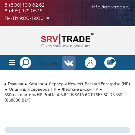
8 (800) 100 82 62
info@srv-trade.ru
8 (495) 979 05 15
Пн-Пт 9:00-19:00
0
КАТАЛОГ
Мы в ВК
О КОМПАНИИ
Главная
Каталог
Серверы Hewlett-Packard Enterprise (HP)
ОПЛАТА
Опции для серверов HP
Жесткие диски HP
SSD-накопитель HP ProLiant 3.84TB SATA 6G RI SFF SC DS SSD
(868830-B21)
ГАРАНТИЯ
КОНТАКТЫ
АКЦИИ