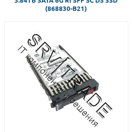
3.84TB SATA 6G RI SFF SC DS SSD
(868830-B21)