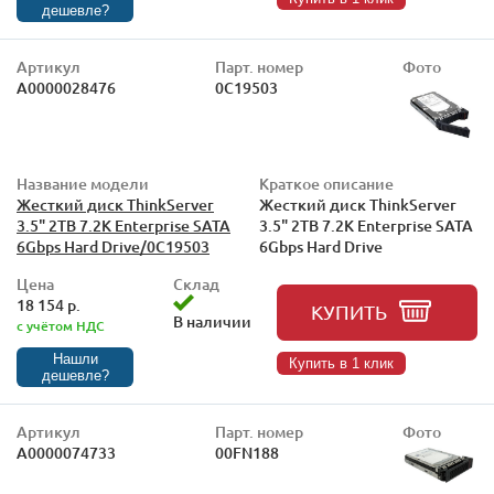
дешевле?
Артикул
Парт. номер
Фото
А0000028476
0C19503
Название модели
Краткое описание
Жесткий диск ThinkServer
Жесткий диск ThinkServer
3.5" 2TB 7.2K Enterprise SATA
3.5" 2TB 7.2K Enterprise SATA
6Gbps Hard Drive/0C19503
6Gbps Hard Drive
Цена
Склад
18 154 р.
КУПИТЬ
В наличии
с учётом НДС
Нашли
Купить в 1 клик
дешевле?
Артикул
Парт. номер
Фото
А0000074733
00FN188