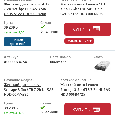
Жесткий диск Lenovo 4TB
Жесткий диск Lenovo 4TB
7.2K 12Gbps NL SAS 3.5in
7.2K 12Gbps NL SAS 3.5in
G2HS 512e HDD 00FN208
G2HS 512e HDD 00FN208
Цена
Склад
39 239 р.
КУПИТЬ
В наличии
с учётом НДС
Нашли
Купить в 1 клик
дешевле?
Артикул
Парт. номер
Фото
А0000074754
00MM725
Название модели
Краткое описание
Жесткий диск Lenovo
Жесткий диск Lenovo
Storage 3.5in 6TB 7.2k NL-SAS
Storage 3.5in 6TB 7.2k NL-SAS
HDD 00MM725
HDD 00MM725
Цена
Склад
39 239 р.
КУПИТЬ
В наличии
с учётом НДС