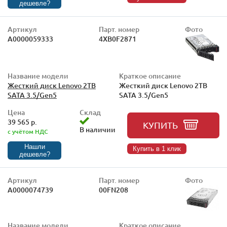
дешевле?
Артикул
Парт. номер
Фото
А0000059333
4XB0F2871
Название модели
Краткое описание
Жесткий диск Lenovo 2TB
Жесткий диск Lenovo 2TB
SATA 3.5/Gen5
SATA 3.5/Gen5
Цена
Склад
39 565 р.
КУПИТЬ
В наличии
с учётом НДС
Нашли
Купить в 1 клик
дешевле?
Артикул
Парт. номер
Фото
А0000074739
00FN208
Название модели
Краткое описание