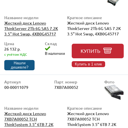
Название модели
Краткое описание
Жесткий диск Lenovo
Жесткий диск Lenovo
ThinkServer 2Tb 6G SAS 7.2K
ThinkServer 2Tb 6G SAS 7.2K
3.5" Hot Swap, 4XB0G45717
3.5" Hot Swap, 4XB0G45717
Цена
Склад
26 132 р.
КУПИТЬ
В наличии
с учётом НДС
Нашли
Купить в 1 клик
дешевле?
Артикул
Парт. номер
Фото
00-00011079
7XB7A00052
Название модели
Краткое описание
Жесткий диск Lenovo
Жесткий диск Lenovo
7XB7A00052 TCH
7XB7A00052 TCH
ThinkSystem 3.5" 6TB 7.2K
ThinkSystem 3.5" 6TB 7.2K