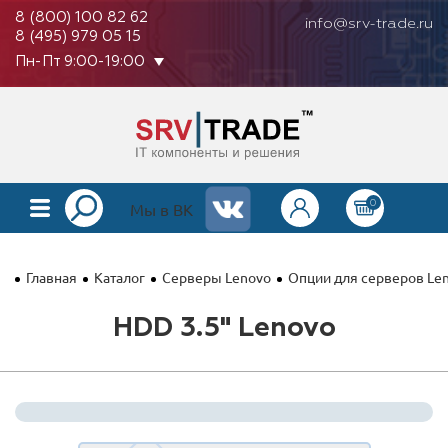
8 (800) 100 82 62
info@srv-trade.ru
8 (495) 979 05 15
Пн-Пт 9:00-19:00
0
КАТАЛОГ
Мы в ВК
О КОМПАНИИ
Главная
Каталог
Серверы Lenovo
Опции для серверов Le
ОПЛАТА
HDD 3.5" Lenovo
ГАРАНТИЯ
КОНТАКТЫ
АКЦИИ