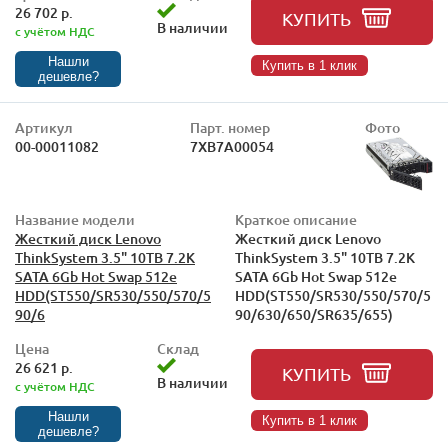
26 702 р.
КУПИТЬ
В наличии
с учётом НДС
Нашли
Купить в 1 клик
дешевле?
Артикул
Парт. номер
Фото
00-00011082
7XB7A00054
Название модели
Краткое описание
Жесткий диск Lenovo
Жесткий диск Lenovo
ThinkSystem 3.5" 10TB 7.2K
ThinkSystem 3.5" 10TB 7.2K
SATA 6Gb Hot Swap 512e
SATA 6Gb Hot Swap 512e
HDD(ST550/SR530/550/570/5
HDD(ST550/SR530/550/570/5
90/6
90/630/650/SR635/655)
Цена
Склад
26 621 р.
КУПИТЬ
В наличии
с учётом НДС
Нашли
Купить в 1 клик
дешевле?