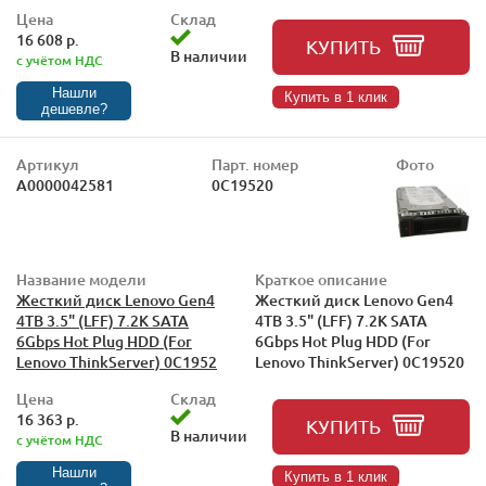
Цена
Склад
16 608 р.
КУПИТЬ
В наличии
с учётом НДС
Нашли
Купить в 1 клик
дешевле?
Артикул
Парт. номер
Фото
А0000042581
0C19520
Название модели
Краткое описание
Жесткий диск Lenovo Gen4
Жесткий диск Lenovo Gen4
4TB 3.5" (LFF) 7.2K SATA
4TB 3.5" (LFF) 7.2K SATA
6Gbps Hot Plug HDD (For
6Gbps Hot Plug HDD (For
Lenovo ThinkServer) 0C1952
Lenovo ThinkServer) 0C19520
Цена
Склад
16 363 р.
КУПИТЬ
В наличии
с учётом НДС
Нашли
Купить в 1 клик