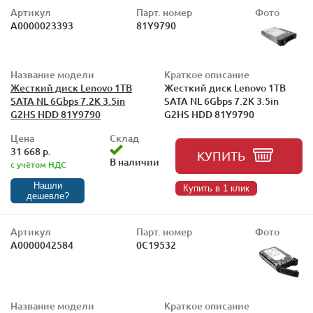
Артикул
Парт. номер
Фото
А0000023393
81Y9790
Название модели
Краткое описание
Жесткий диск Lenovo 1TB
Жесткий диск Lenovo 1TB
SATA NL 6Gbps 7.2K 3.5in
SATA NL 6Gbps 7.2K 3.5in
G2HS HDD 81Y9790
G2HS HDD 81Y9790
Цена
Склад
31 668 р.
КУПИТЬ
В наличии
с учётом НДС
Нашли
Купить в 1 клик
дешевле?
Артикул
Парт. номер
Фото
А0000042584
0C19532
Название модели
Краткое описание