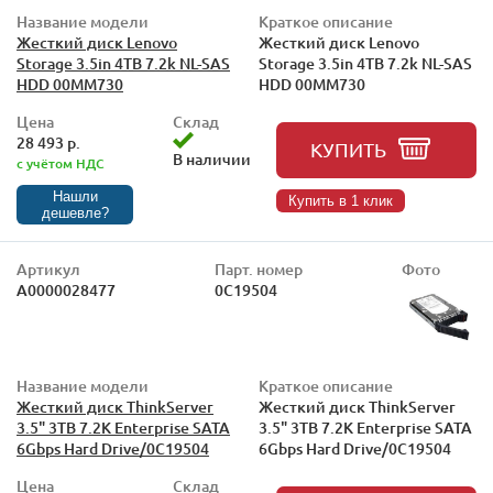
Название модели
Краткое описание
Жесткий диск Lenovo
Жесткий диск Lenovo
Storage 3.5in 4TB 7.2k NL-SAS
Storage 3.5in 4TB 7.2k NL-SAS
HDD 00MM730
HDD 00MM730
Цена
Склад
28 493 р.
КУПИТЬ
В наличии
с учётом НДС
Нашли
Купить в 1 клик
дешевле?
Артикул
Парт. номер
Фото
А0000028477
0C19504
Название модели
Краткое описание
Жесткий диск ThinkServer
Жесткий диск ThinkServer
3.5" 3TB 7.2K Enterprise SATA
3.5" 3TB 7.2K Enterprise SATA
6Gbps Hard Drive/0C19504
6Gbps Hard Drive/0C19504
Цена
Склад