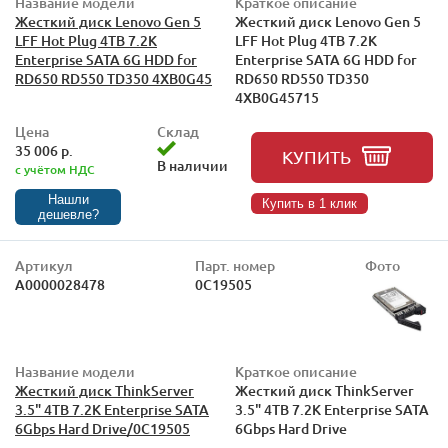
Название модели
Краткое описание
Жесткий диск Lenovo Gen 5
Жесткий диск Lenovo Gen 5
LFF Hot Plug 4TB 7.2K
LFF Hot Plug 4TB 7.2K
Enterprise SATA 6G HDD for
Enterprise SATA 6G HDD for
RD650 RD550 TD350 4XB0G45
RD650 RD550 TD350
4XB0G45715
Цена
Склад
35 006 р.
КУПИТЬ
В наличии
с учётом НДС
Нашли
Купить в 1 клик
дешевле?
Артикул
Парт. номер
Фото
А0000028478
0C19505
Название модели
Краткое описание
Жесткий диск ThinkServer
Жесткий диск ThinkServer
3.5" 4TB 7.2K Enterprise SATA
3.5" 4TB 7.2K Enterprise SATA
6Gbps Hard Drive/0C19505
6Gbps Hard Drive