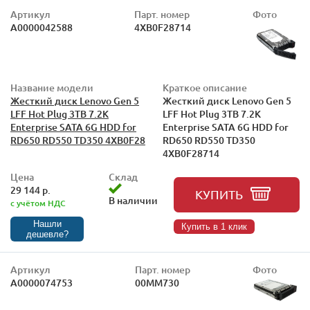
Артикул
Парт. номер
Фото
А0000042588
4XB0F28714
Название модели
Краткое описание
Жесткий диск Lenovo Gen 5
Жесткий диск Lenovo Gen 5
LFF Hot Plug 3TB 7.2K
LFF Hot Plug 3TB 7.2K
Enterprise SATA 6G HDD for
Enterprise SATA 6G HDD for
RD650 RD550 TD350 4XB0F28
RD650 RD550 TD350
4XB0F28714
Цена
Склад
29 144 р.
КУПИТЬ
В наличии
с учётом НДС
Нашли
Купить в 1 клик
дешевле?
Артикул
Парт. номер
Фото
А0000074753
00MM730