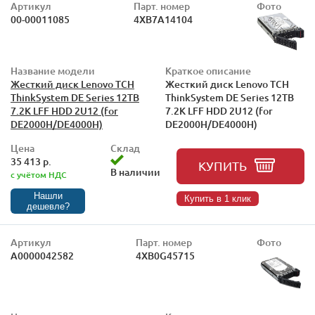
Артикул
Парт. номер
Фото
00-00011085
4XB7A14104
Название модели
Краткое описание
Жесткий диск Lenovo TCH
Жесткий диск Lenovo TCH
ThinkSystem DE Series 12TB
ThinkSystem DE Series 12TB
7.2K LFF HDD 2U12 (for
7.2K LFF HDD 2U12 (for
DE2000H/DE4000H)
DE2000H/DE4000H)
Цена
Склад
35 413 р.
КУПИТЬ
В наличии
с учётом НДС
Нашли
Купить в 1 клик
дешевле?
Артикул
Парт. номер
Фото
А0000042582
4XB0G45715