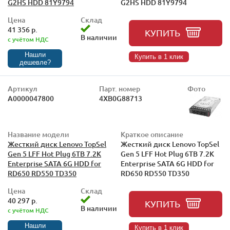
G2HS HDD 81Y9794
G2HS HDD 81Y9794
Цена
Склад
41 356 р.
КУПИТЬ
В наличии
с учётом НДС
Нашли
Купить в 1 клик
дешевле?
Артикул
Парт. номер
Фото
А0000047800
4XB0G88713
Название модели
Краткое описание
Жесткий диск Lenovo TopSel
Жесткий диск Lenovo TopSel
Gen 5 LFF Hot Plug 6TB 7.2K
Gen 5 LFF Hot Plug 6TB 7.2K
Enterprise SATA 6G HDD for
Enterprise SATA 6G HDD for
RD650 RD550 TD350
RD650 RD550 TD350
Цена
Склад
40 297 р.
КУПИТЬ
В наличии
с учётом НДС
Нашли
Купить в 1 клик