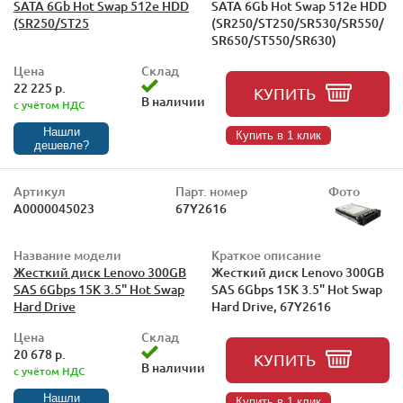
SATA 6Gb Hot Swap 512e HDD
SATA 6Gb Hot Swap 512e HDD
(SR250/ST25
(SR250/ST250/SR530/SR550/
SR650/ST550/SR630)
Цена
Склад
22 225 р.
КУПИТЬ
В наличии
с учётом НДС
Нашли
Купить в 1 клик
дешевле?
Артикул
Парт. номер
Фото
А0000045023
67Y2616
Название модели
Краткое описание
Жесткий диск Lenovo 300GB
Жесткий диск Lenovo 300GB
SAS 6Gbps 15K 3.5" Hot Swap
SAS 6Gbps 15K 3.5" Hot Swap
Hard Drive
Hard Drive, 67Y2616
Цена
Склад
20 678 р.
КУПИТЬ
В наличии
с учётом НДС
Нашли
Купить в 1 клик