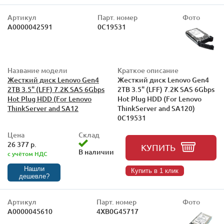
Артикул
Парт. номер
Фото
А0000042591
0C19531
Название модели
Краткое описание
Жесткий диск Lenovo Gen4
Жесткий диск Lenovo Gen4
2TB 3.5" (LFF) 7.2K SAS 6Gbps
2TB 3.5" (LFF) 7.2K SAS 6Gbps
Hot Plug HDD (For Lenovo
Hot Plug HDD (For Lenovo
ThinkServer and SA12
ThinkServer and SA120)
0C19531
Цена
Склад
26 377 р.
КУПИТЬ
В наличии
с учётом НДС
Нашли
Купить в 1 клик
дешевле?
Артикул
Парт. номер
Фото
А0000045610
4XB0G45717