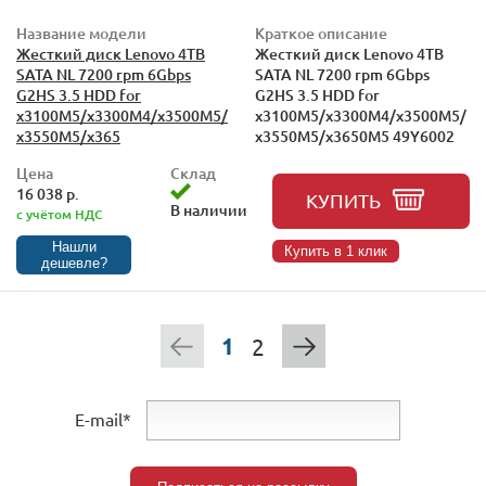
Название модели
Краткое описание
Жесткий диск Lenovo 4TB
Жесткий диск Lenovo 4TB
SATA NL 7200 rpm 6Gbps
SATA NL 7200 rpm 6Gbps
G2HS 3.5 HDD for
G2HS 3.5 HDD for
x3100M5/x3300M4/x3500M5/
x3100M5/x3300M4/x3500M5/
x3550M5/x365
x3550M5/x3650M5 49Y6002
Цена
Склад
16 038 р.
КУПИТЬ
В наличии
с учётом НДС
Нашли
Купить в 1 клик
дешевле?
1
2
E-mail*