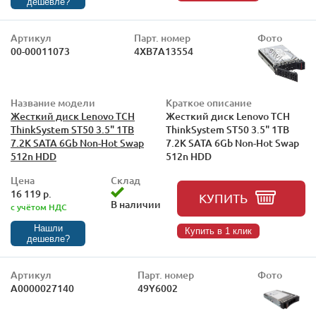
дешевле?
Артикул
Парт. номер
Фото
00-00011073
4XB7A13554
Название модели
Краткое описание
Жесткий диск Lenovo TCH
Жесткий диск Lenovo TCH
ThinkSystem ST50 3.5" 1TB
ThinkSystem ST50 3.5" 1TB
7.2K SATA 6Gb Non-Hot Swap
7.2K SATA 6Gb Non-Hot Swap
512n HDD
512n HDD
Цена
Склад
16 119 р.
КУПИТЬ
В наличии
с учётом НДС
Нашли
Купить в 1 клик
дешевле?
Артикул
Парт. номер
Фото
А0000027140
49Y6002