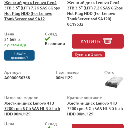
Жесткий диск Lenovo Gen4
Жесткий диск Lenovo Gen4
3TB 3.5" (LFF) 7.2K SAS 6Gbps
3TB 3.5" (LFF) 7.2K SAS 6Gbps
Hot Plug HDD (For Lenovo
Hot Plug HDD (For Lenovo
ThinkServer and SA12
ThinkServer and SA120)
0C19532
Цена
Склад
31 668 р.
КУПИТЬ
В наличии
с учётом НДС
Нашли
Купить в 1 клик
дешевле?
Артикул
Парт. номер
Фото
А0000056368
00MJ129
Название модели
Краткое описание
Жесткий диск Lenovo 4TB
Жесткий диск Lenovo 4TB
7200 rpm 6 Gb SAS NL 3.5 Inch
7200 rpm 6 Gb SAS NL 3.5 Inch
HDD 00MJ129
HDD 00MJ129
Цена
Склад