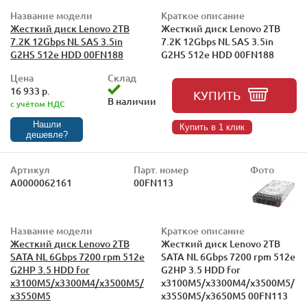
Название модели
Краткое описание
Жесткий диск Lenovo 2TB
Жесткий диск Lenovo 2TB
7.2K 12Gbps NL SAS 3.5in
7.2K 12Gbps NL SAS 3.5in
G2HS 512e HDD 00FN188
G2HS 512e HDD 00FN188
Цена
Склад
16 933 р.
КУПИТЬ
В наличии
с учётом НДС
Нашли
Купить в 1 клик
дешевле?
Артикул
Парт. номер
Фото
А0000062161
00FN113
Название модели
Краткое описание
Жесткий диск Lenovo 2TB
Жесткий диск Lenovo 2TB
SATA NL 6Gbps 7200 rpm 512e
SATA NL 6Gbps 7200 rpm 512e
G2HP 3.5 HDD for
G2HP 3.5 HDD for
x3100M5/x3300M4/x3500M5/
x3100M5/x3300M4/x3500M5/
x3550M5
x3550M5/x3650M5 00FN113