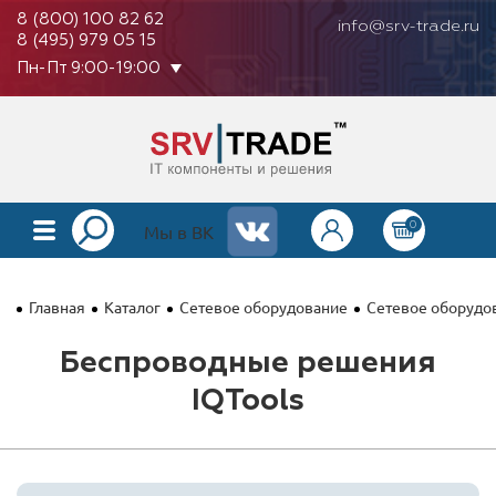
8 (800) 100 82 62
info@srv-trade.ru
8 (495) 979 05 15
Пн-Пт 9:00-19:00
0
КАТАЛОГ
Мы в ВК
О КОМПАНИИ
Главная
Каталог
Сетевое оборудование
Сетевое оборудов
ОПЛАТА
Беспроводные решения
ГАРАНТИЯ
IQTools
КОНТАКТЫ
АКЦИИ