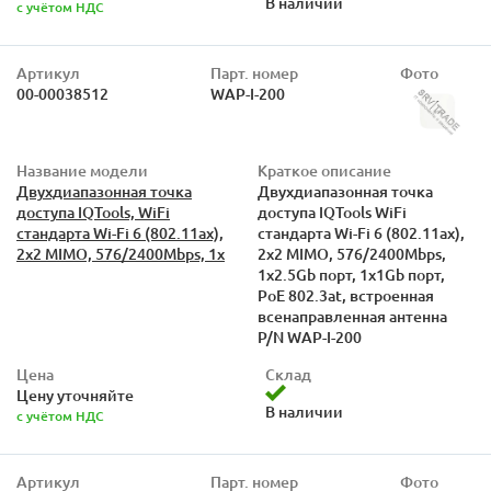
В наличии
с учётом НДС
Артикул
Парт. номер
Фото
00-00038512
WAP-I-200
Название модели
Краткое описание
Двухдиапазонная точка
Двухдиапазонная точка
доступа IQTools, WiFi
доступа IQTools WiFi
стандарта Wi-Fi 6 (802.11ax),
стандарта Wi-Fi 6 (802.11ax),
2x2 MIMO, 576/2400Mbps, 1х
2x2 MIMO, 576/2400Mbps,
1х2.5Gb порт, 1x1Gb порт,
PoE 802.3at, встроенная
всенаправленная антенна
P/N WAP-I-200
Цена
Склад
Цену уточняйте
В наличии
с учётом НДС
Артикул
Парт. номер
Фото