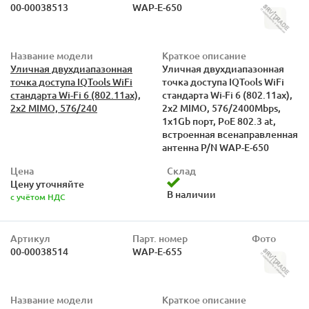
00-00038513
WAP-E-650
Название модели
Краткое описание
Уличная двухдиапазонная
Уличная двухдиапазонная
точка доступа IQTools WiFi
точка доступа IQTools WiFi
стандарта Wi-Fi 6 (802.11ax),
стандарта Wi-Fi 6 (802.11ax),
2x2 MIMO, 576/240
2x2 MIMO, 576/2400Mbps,
1х1Gb порт, PoE 802.3 at,
встроенная всенаправленная
антенна P/N WAP-E-650
Цена
Склад
Цену уточняйте
В наличии
с учётом НДС
Артикул
Парт. номер
Фото
00-00038514
WAP-E-655
Название модели
Краткое описание