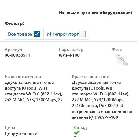
Не нашли нужного оборудования?
Фильтр:
Все товары
Минпромторг
Артикул
Парт. номер
Фото
00-00038511
WAP-I-100
Название модели
Краткое описание
Двухдиапазонная точка
Двухдиапазонная точка
доступа IQTools, WiFi
доступа IQTools, WiFi
стандарта Wi-Fi 6 (802.11ax),
стандарта Wi-Fi 6 (802.11ax),
2x2 MIMO, 573/1200Mbps, 2х
2x2 MIMO, 573/1200Mbps,
2х1Gb порта, PoE 802.3 at,
встроенная всенаправленная
антенна P/N WAP-I-100
Цена
Склад
Цену уточняйте