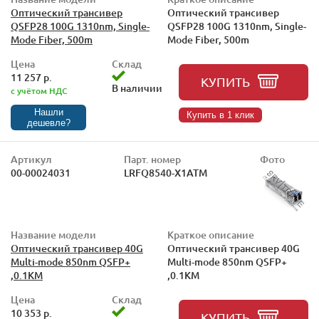
Оптический трансивер
Оптический трансивер
QSFP28 100G 1310nm, Single-
QSFP28 100G 1310nm, Single-
Mode Fiber, 500m
Mode Fiber, 500m
Цена
Склад
11 257 р.
КУПИТЬ
В наличии
с учётом НДС
Нашли
Купить в 1 клик
дешевле?
Артикул
Парт. номер
Фото
00-00024031
LRFQ8540-X1ATM
Название модели
Краткое описание
Оптический трансивер 40G
Оптический трансивер 40G
Multi-mode 850nm QSFP+
Multi-mode 850nm QSFP+
,0.1KM
,0.1KM
Цена
Склад
10 353 р.
КУПИТЬ