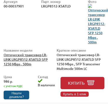
Артикул
Парт. номер
Фото
00-00037901
LRGP8512-X5ATLD
Название модели
Краткое описание
Оптический трансивер LR-
Оптический трансивер LR-
LINK LRGP8512-X5ATLD SFP
LINK LRGP8512-X5ATLD SFP
1250 Mbps , 500m
1250 Mbps , SFP Transceiver
Multimode 500m LC
Цена
Склад
986 р.
КУПИТЬ
В наличии
с учётом НДС
Нашли
Купить в 1 клик
дешевле?