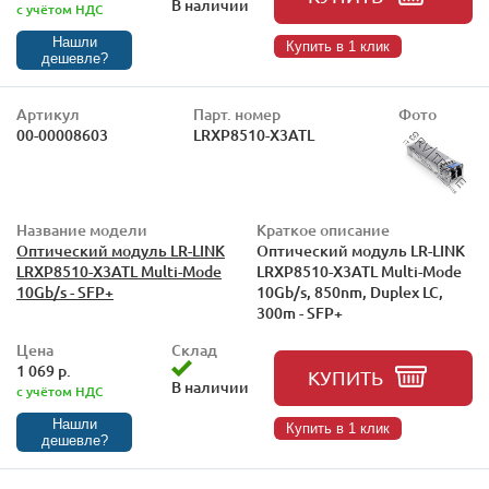
В наличии
с учётом НДС
Нашли
Купить в 1 клик
дешевле?
Артикул
Парт. номер
Фото
00-00008603
LRXP8510-X3ATL
Название модели
Краткое описание
Оптический модуль LR-LINK
Оптический модуль LR-LINK
LRXP8510-X3ATL Multi-Mode
LRXP8510-X3ATL Multi-Mode
10Gb/s - SFP+
10Gb/s, 850nm, Duplex LC,
300m - SFP+
Цена
Склад
1 069 р.
КУПИТЬ
В наличии
с учётом НДС
Нашли
Купить в 1 клик
дешевле?