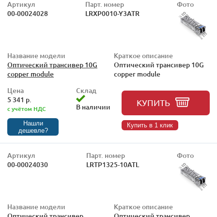
Артикул
Парт. номер
Фото
00-00024028
LRXP0010-Y3ATR
Название модели
Краткое описание
Оптический трансивер 10G
Оптический трансивер 10G
copper module
copper module
Цена
Склад
5 341 р.
КУПИТЬ
В наличии
с учётом НДС
Нашли
Купить в 1 клик
дешевле?
Артикул
Парт. номер
Фото
00-00024030
LRTP1325-10ATL
Название модели
Краткое описание
Оптический трансивер
Оптический трансивер