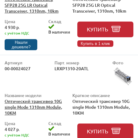
SFP28 25G LR Optical
SFP28 25G LR Optical
Transceiver, 1310nm, 10km
Transceiver, 1310nm, 10km
Цена
Склад
4 930 р.
КУПИТЬ
В наличии
с учётом НДС
Нашли
Купить в 1 клик
дешевле?
Артикул
Парт. номер
Фото
00-00024027
LRXP1310-20ATL
Название модели
Краткое описание
Оптический трансивер 10G
Оптический трансивер 10G
single Mode 1310nm Module,
single Mode 1310nm Module,
10KM
10KM
Цена
Склад
4 027 р.
КУПИТЬ
В наличии
с учётом НДС