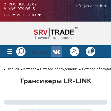
8 (800) 100 82 62
info@srv-trade.ru
8 (495) 979 05 15
Пн-Пт 9:00-19:00
0
КАТАЛОГ
Мы в ВК
О КОМПАНИИ
Главная
Каталог
Сетевое оборудование
Сетевое оборудо
ОПЛАТА
Трансиверы LR-LINK
ГАРАНТИЯ
КОНТАКТЫ
АКЦИИ