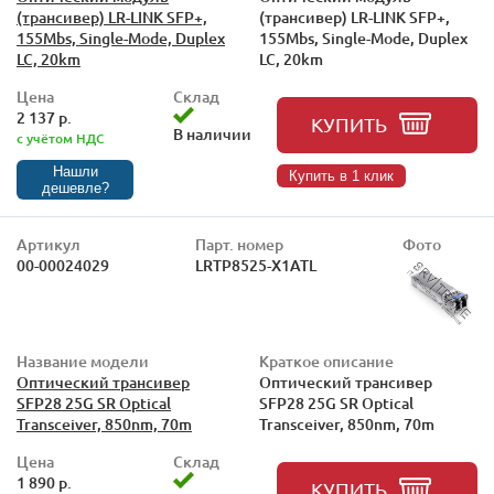
(трансивер) LR-LINK SFP+,
(трансивер) LR-LINK SFP+,
155Mbs, Single-Mode, Duplex
155Mbs, Single-Mode, Duplex
LC, 20km
LC, 20km
Цена
Склад
2 137 р.
КУПИТЬ
В наличии
с учётом НДС
Нашли
Купить в 1 клик
дешевле?
Артикул
Парт. номер
Фото
00-00024029
LRTP8525-X1ATL
Название модели
Краткое описание
Оптический трансивер
Оптический трансивер
SFP28 25G SR Optical
SFP28 25G SR Optical
Transceiver, 850nm, 70m
Transceiver, 850nm, 70m
Цена
Склад
1 890 р.
КУПИТЬ