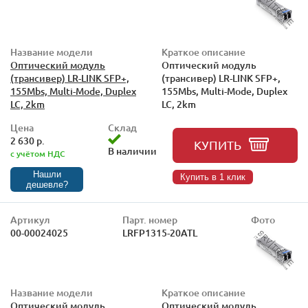
Название модели
Краткое описание
Оптический модуль
Оптический модуль
(трансивер) LR-LINK SFP+,
(трансивер) LR-LINK SFP+,
155Mbs, Multi-Mode, Duplex
155Mbs, Multi-Mode, Duplex
LC, 2km
LC, 2km
Цена
Склад
2 630 р.
КУПИТЬ
В наличии
с учётом НДС
Нашли
Купить в 1 клик
дешевле?
Артикул
Парт. номер
Фото
00-00024025
LRFP1315-20ATL
Название модели
Краткое описание
Оптический модуль
Оптический модуль