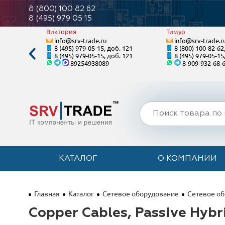
8 (800) 100 82 62
8 (495) 979 05 15
Виктория
Тимур
info@srv-trade.ru
info@srv-trade.r
. 125
8 (495) 979-05-15, доб. 121
8 (800) 100-82-62
. 125
8 (495) 979-05-15, доб. 121
8 (495) 979-05-15
89254938089
8-909-932-68-
КАТАЛОГ
О КОМПАНИИ
Главная
Каталог
Сетевое оборудование
Сетевое об
Copper Cables, Passive Hyb