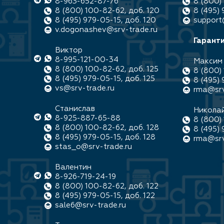
8-963-652-87-76
8 (800) 
8 (800) 100-82-62, доб. 120
8 (495) 
8 (495) 979-05-15, доб. 120
support
v.dogonashev@srv-trade.ru
Гаранти
Виктор
8-995-121-00-34
Максим
8 (800) 100-82-62, доб. 125
8 (800) 
8 (495) 979-05-15, доб. 125
8 (495) 
vs@srv-trade.ru
rma@srv
Станислав
Никола
8-925-887-65-88
8 (800) 
8 (800) 100-82-62, доб. 128
8 (495) 
8 (495) 979-05-15, доб. 128
rma@srv
stas_o@srv-trade.ru
Валентин
8-926-719-24-19
8 (800) 100-82-62, доб. 122
8 (495) 979-05-15, доб. 122
sale6@srv-trade.ru