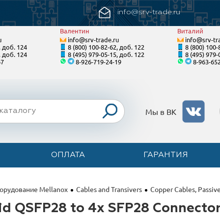
info@srv-trade.ru
Валентин
Виталий
u
info@srv-trade.ru
info@srv-tr
, доб. 124
8 (800) 100-82-62, доб. 122
8 (800) 100-
, доб. 124
8 (495) 979-05-15, доб. 122
8 (495) 979-
67
8-926-719-24-19
8-963-65
Мы в ВК
ОПЛАТА
ГАРАНТИЯ
орудование Mellanox
Cables and Transivers
Copper Cables, Passiv
rid QSFP28 to 4x SFP28 Connecto