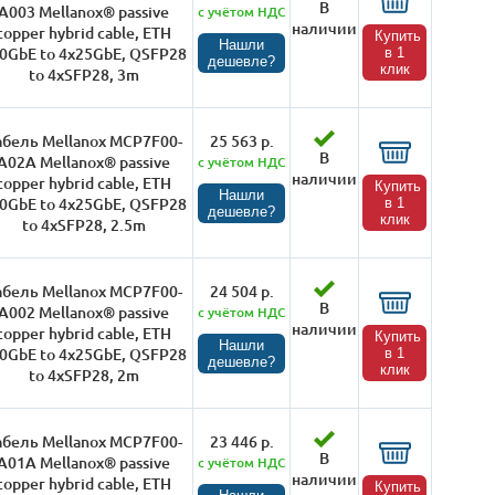
В
A003 Mellanox® passive
с учётом НДС
наличии
copper hybrid cable, ETH
Купить
Нашли
0GbE to 4x25GbE, QSFP28
в 1
дешевле?
клик
to 4xSFP28, 3m
абель Mellanox MCP7F00-
25 563 р.
В
A02A Mellanox® passive
с учётом НДС
наличии
copper hybrid cable, ETH
Купить
Нашли
0GbE to 4x25GbE, QSFP28
в 1
дешевле?
клик
to 4xSFP28, 2.5m
абель Mellanox MCP7F00-
24 504 р.
В
A002 Mellanox® passive
с учётом НДС
наличии
copper hybrid cable, ETH
Купить
Нашли
0GbE to 4x25GbE, QSFP28
в 1
дешевле?
клик
to 4xSFP28, 2m
абель Mellanox MCP7F00-
23 446 р.
В
A01A Mellanox® passive
с учётом НДС
наличии
copper hybrid cable, ETH
Купить