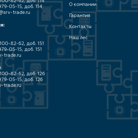
100-82-62, доб. 114
О компании
979-05-15, доб. 114
@srv-trade.ru
Гарантия
я:
Контакты
Наш лес
100-82-62, доб. 151
979-05-15, доб. 151
-trade.ru
й
100-82-62, доб. 126
979-05-15, доб. 126
-trade.ru