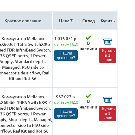
Краткое описание
Цена
Склад
Купить
Коммутатор Mellanox
1 016 071 р.
В
X6036F-1SFS SwitchX®-2
с учётом НДС
наличии
sed FDR InfiniBand Switch,
Купить
Нашли
36 QSFP ports, 1 Power
в 1
дешевле?
клик
Supply, Standard depth,
Managed, PSU side to
nnector side airflow, Rail
Kit and RoHS6
Коммутатор Mellanox
937 027 р.
В
X6036F-1BRS SwitchX®-2
с учётом НДС
наличии
sed FDR InfiniBand Switch,
Купить
Нашли
36 QSFP ports, 1 Power
в 1
дешевле?
клик
ply, Short depth, Managed,
onnector side to PSU side
irflow, Rail Kit and RoHS6