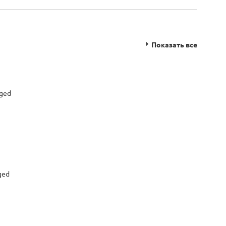
Показать все
aged
ged