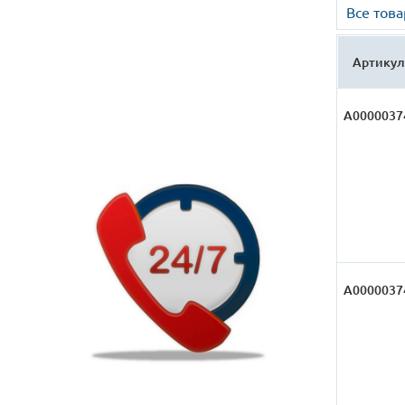
Все тов
Артикул
А0000037
А0000037