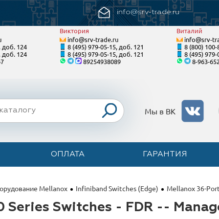
info@srv-trade.ru
Виктория
Виталий
u
info@srv-trade.ru
info@srv-tr
, доб. 124
8 (495) 979-05-15, доб. 121
8 (800) 100-
, доб. 124
8 (495) 979-05-15, доб. 121
8 (495) 979-
67
89254938089
8-963-65
Мы в ВК
ОПЛАТА
ГАРАНТИЯ
орудование Mellanox
Infiniband Switches (Edge)
Mellanox 36-Port
0 Series Switches - FDR -- Mana