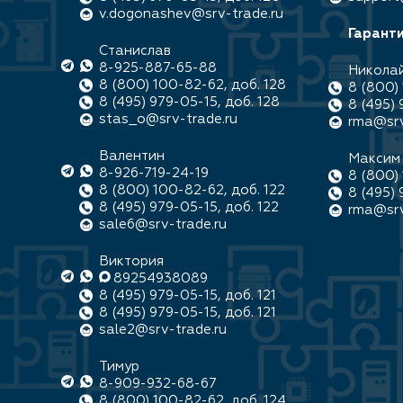
v.dogonashev@srv-trade.ru
Гаранти
Станислав
8-925-887-65-88
Никола
8 (800) 100-82-62, доб. 128
8 (800) 
8 (495) 979-05-15, доб. 128
8 (495) 
stas_o@srv-trade.ru
rma@srv
Валентин
Максим
8-926-719-24-19
8 (800) 
8 (800) 100-82-62, доб. 122
8 (495) 
8 (495) 979-05-15, доб. 122
rma@srv
sale6@srv-trade.ru
Виктория
89254938089
8 (495) 979-05-15, доб. 121
8 (495) 979-05-15, доб. 121
sale2@srv-trade.ru
Тимур
8-909-932-68-67
8 (800) 100-82-62, доб. 124