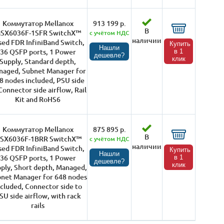
Коммутатор Mellanox
913 199 р.
В
SX6036F-1SFR SwitchX™
с учётом НДС
наличии
sed FDR InfiniBand Switch,
Купить
Нашли
36 QSFP ports, 1 Power
в 1
дешевле?
клик
Supply, Standard depth,
naged, Subnet Manager for
8 nodes included, PSU side
Connector side airflow, Rail
Kit and RoHS6
Коммутатор Mellanox
875 895 р.
В
SX6036F-1BRR SwitchX™
с учётом НДС
наличии
sed FDR InfiniBand Switch,
Купить
Нашли
36 QSFP ports, 1 Power
в 1
дешевле?
клик
ply, Short depth, Managed,
net Manager for 648 nodes
ncluded, Connector side to
SU side airflow, with rack
rails