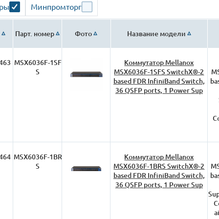
ары
Минпромторг
Парт. номер
Фото
Название модели
463
MSX6036F-1SF
Коммутатор Mellanox
S
MSX6036F-1SFS SwitchX®-2
MS
based FDR InfiniBand Switch,
ba
36 QSFP ports, 1 Power Sup
Co
464
MSX6036F-1BR
Коммутатор Mellanox
S
MSX6036F-1BRS SwitchX®-2
MS
based FDR InfiniBand Switch,
ba
36 QSFP ports, 1 Power Sup
Sup
C
a