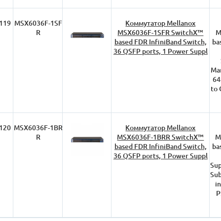
119
MSX6036F-1SF
Коммутатор Mellanox
R
MSX6036F-1SFR SwitchX™
M
based FDR InfiniBand Switch,
ba
36 QSFP ports, 1 Power Suppl
Ma
64
to 
120
MSX6036F-1BR
Коммутатор Mellanox
R
MSX6036F-1BRR SwitchX™
M
based FDR InfiniBand Switch,
ba
36 QSFP ports, 1 Power Suppl
Sup
Sub
i
P