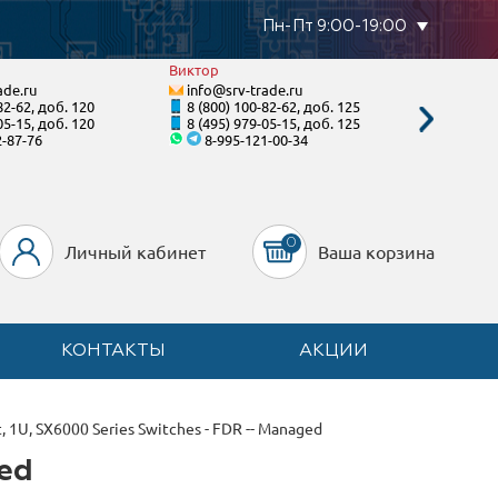
Пн-Пт 9:00-19:00
Виктор
Валенти
ade.ru
info@srv-trade.ru
info@s
82-62, доб. 120
8 (800) 100-82-62, доб. 125
8 (800)
05-15, доб. 120
8 (495) 979-05-15, доб. 125
8 (495)
2-87-76
8-995-121-00-34
8-92
0
Личный кабинет
Ваша корзина
КОНТАКТЫ
АКЦИИ
, 1U, SX6000 Series Switches - FDR -- Managed
ged