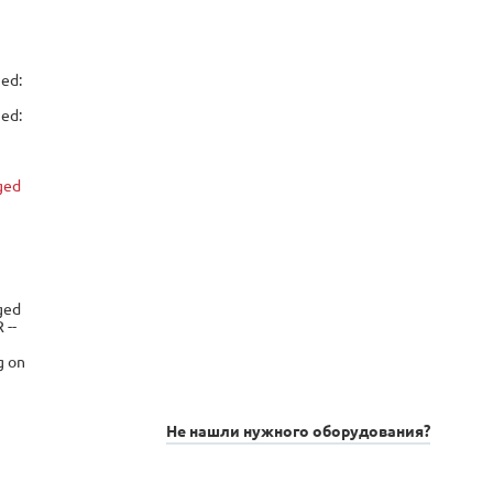
-
ged:
ged:
ged
ged
 --
g on
Не нашли нужного оборудования?