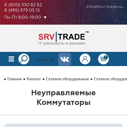
8 (800) 100 82 62
info@srv-trade.ru
8 (495) 979 05 15
Пн-Пт 9:00-19:00
0
КАТАЛОГ
Мы в ВК
О КОМПАНИИ
Главная
Каталог
Сетевое оборудование
Сетевое оборудо
ОПЛАТА
Неуправляемые
ГАРАНТИЯ
Коммутаторы
КОНТАКТЫ
АКЦИИ