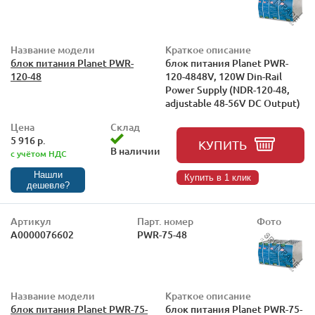
Название модели
Краткое описание
блок питания Planet PWR-
блок питания Planet PWR-
120-48
120-4848V, 120W Din-Rail
Power Supply (NDR-120-48,
adjustable 48-56V DC Output)
Цена
Склад
5 916 р.
КУПИТЬ
В наличии
с учётом НДС
Нашли
Купить в 1 клик
дешевле?
Артикул
Парт. номер
Фото
А0000076602
PWR-75-48
Название модели
Краткое описание
блок питания Planet PWR-75-
блок питания Planet PWR-75-