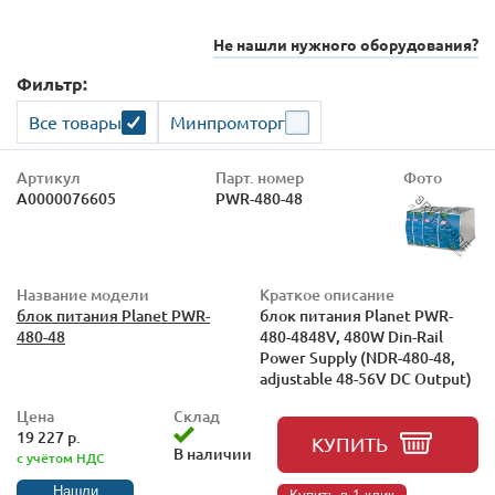
Не нашли нужного оборудования?
Фильтр:
Все товары
Минпромторг
Артикул
Парт. номер
Фото
А0000076605
PWR-480-48
Название модели
Краткое описание
блок питания Planet PWR-
блок питания Planet PWR-
480-48
480-4848V, 480W Din-Rail
Power Supply (NDR-480-48,
adjustable 48-56V DC Output)
Цена
Склад
19 227 р.
КУПИТЬ
В наличии
с учётом НДС
Нашли