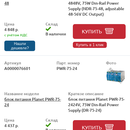
48
4848V, 75W Din-Rail Power
Supply (NDR-75-48, adjustable
48-56V DC Output)
Цена
Склад
4 848 р.
КУПИТЬ
В наличии
с учётом НДС
Нашли
Купить в 1 клик
дешевле?
Артикул
Парт. номер
Фото
А0000076601
PWR-75-24
Название модели
Краткое описание
блок питания Planet PWR-75-
блок питания Planet PWR-75-
24
2424V, 75W Din-Rail Power
Supply (DR-75-24)
Цена
Склад
4 437 р.
КУПИТЬ
В наличии