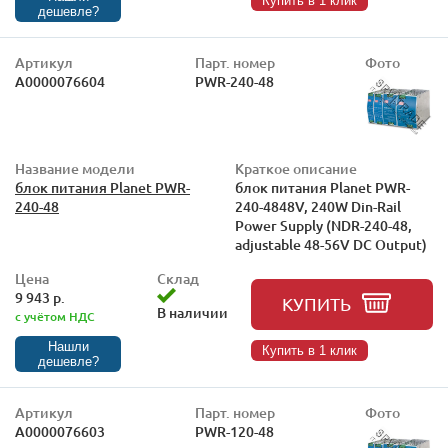
Купить в 1 клик
дешевле?
Артикул
Парт. номер
Фото
А0000076604
PWR-240-48
Название модели
Краткое описание
блок питания Planet PWR-
блок питания Planet PWR-
240-48
240-4848V, 240W Din-Rail
Power Supply (NDR-240-48,
adjustable 48-56V DC Output)
Цена
Склад
9 943 р.
КУПИТЬ
В наличии
с учётом НДС
Нашли
Купить в 1 клик
дешевле?
Артикул
Парт. номер
Фото
А0000076603
PWR-120-48